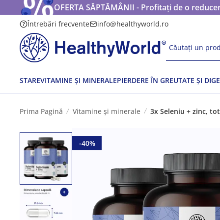
OFERTA SĂPTĂMÂNII - Profitați de o reducere
Întrebări frecvente
info@healthyworld.ro
Căutați un prod
STARE
VITAMINE ȘI MINERALE
PIERDERE ÎN GREUTATE ȘI DIGE
Prima Pagină
Vitamine și minerale
3x Seleniu + zinc, to
-40%