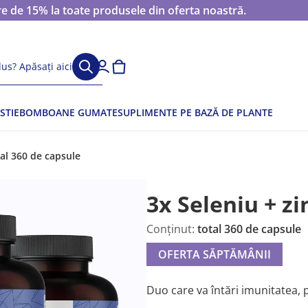
 de 15% la toate produsele din oferta noastră.
us? Apăsați aici
STIE
BOMBOANE GUMATE
SUPLIMENTE PE BAZĂ DE PLANTE
tal 360 de capsule
3x Seleniu + zi
Conținut:
total 360 de capsule
OFERTA SĂPTĂMÂNII
Duo care va întări imunitatea, p