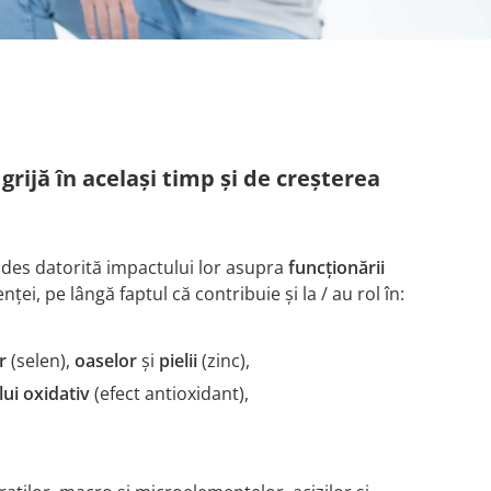
grijă în același timp și de creșterea
i des datorită impactului lor asupra
funcționării
ței, pe lângă faptul că contribuie și la / au rol în:
r
(selen),
oaselor
și
pielii
(zinc),
lui oxidativ
(efect antioxidant),