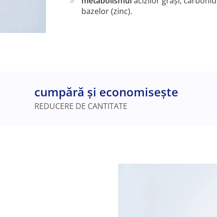
metabolismul
acizilor grași, carbohid
bazelor (zinc).
cumpără și economisește
REDUCERE DE CANTITATE