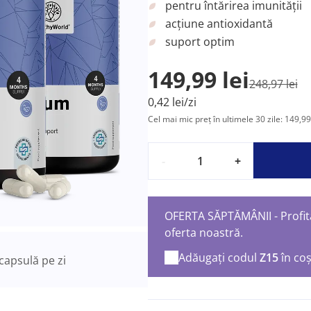
pentru întărirea imunității
acțiune antioxidantă
suport optim
149,99 lei
248,97 lei
0,42 lei/zi
Cel mai mic preț în ultimele 30 zile: 149,99 
-
+
OFERTA SĂPTĂMÂNII - Profita
oferta noastră.
Adăugați codul
Z15
în co
capsulă pe zi