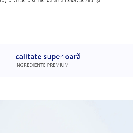
raților, macro și microelementelor, acizilor și
calitate superioară
INGREDIENTE PREMIUM