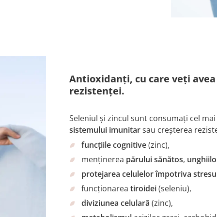
Antioxidanți, cu care veți avea 
rezistenței.
Seleniul și zincul sunt consumați cel ma
sistemului imunitar
sau creșterea rezisten
funcțiile cognitive
(zinc),
menținerea
părului sănătos
,
unghiilo
protejarea celulelor împotriva stresu
funcționarea
tiroidei
(seleniu),
diviziunea celulară
(zinc),