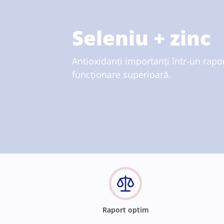
Seleniu + zinc
Antioxidanți importanți într-un rapo
funcționare superioară.
Raport optim