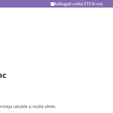
Adăugați codul
Z15
în coș
nc
roteja celulele și multe altele.