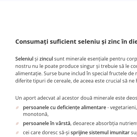
Consumați suficient seleniu și zinc în die
Seleniul
și
zincul
sunt minerale esențiale pentru corp
nostru nu le poate produce singur și trebuie să le co
alimentație. Surse bune includ în special fructele de
diferite tipuri de cereale, de aceea este crucial să ne 
Un aport adecvat al acestor două minerale este deos
persoanele cu deficiențe alimentare
- vegetarieni
monotonă,
persoanele în vârstă
, deoarece absorbția nutrienț
cei care doresc să-și
sprijine sistemul imunitar
su