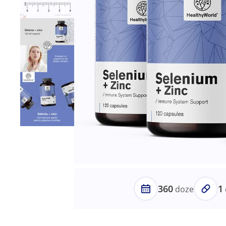
360
1
doze