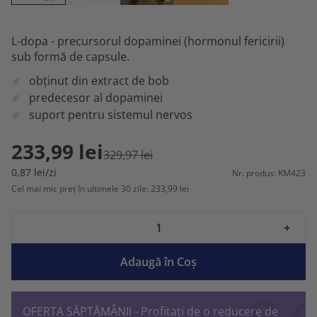
L-dopa - precursorul dopaminei (hormonul fericirii)
sub formă de capsule.
obținut din extract de bob
predecesor al dopaminei
suport pentru sistemul nervos
233,99 lei
329,97 lei
0,87 lei/zi
Nr. produs: KM423
Cel mai mic preț în ultimele 30 zile: 233,99 lei
-
+
Adaugă în Coş
OFERTA SĂPTĂMÂNII - Profitați de o reducere de