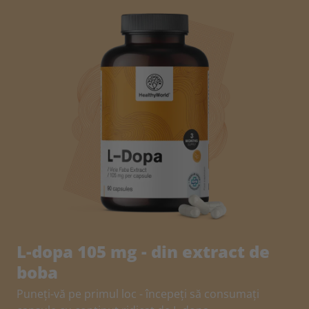
L-dopa 105 mg - din extract de
boba
Puneți-vă pe primul loc - începeți să consumați