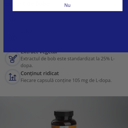
extract de boba:
Nu
Pentru creier
În creier, cu ajutorul enzimelor, se transformă
în dopamină (hormonul fericirii).
Sistemul nervos
Dopamina este un neurotransmițător care
transmite mesaje din creier în tot corpul.
Extract vegetal
Extractul de bob este standardizat la 25% L-
dopa.
Conținut ridicat
Fiecare capsulă conține 105 mg de L-dopa.