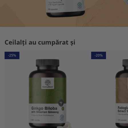
Ceilalți au cumpărat și
-25%
-20%