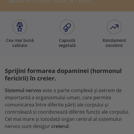
capsule cu conținut ridicat de L-dopa.
Cea mai bună
Capsulă
Randament
calitate
vegetală
excelent
Sprijini formarea dopaminei (hormonul
fericirii) în creier.
Sistemul nervos
este o parte complexă și extrem de
importantă a organismului uman, care permite
comunicarea între diferite părți ale corpului și
controlează și coordonează diferite funcții ale corpului.
Cel mai mare și totodată organ central al sistemului
nervos sunt desigur
creierul
.