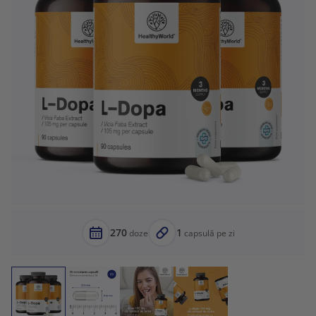
270
1
doze
capsulă pe zi