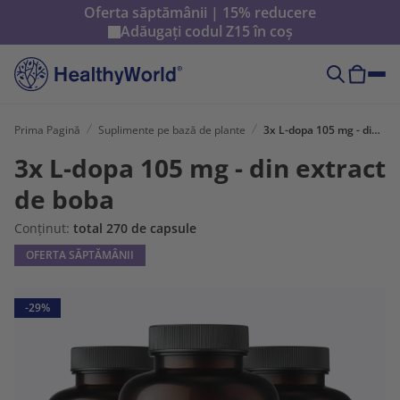
Oferta săptămânii | 15% reducere
Adăugați codul
Z15
în coș
Prima Pagină
Suplimente pe bază de plante
3x L-dopa 105 mg - din extract de boba
3x L-dopa 105 mg - din extract
de boba
Conținut:
total 270 de capsule
OFERTA SĂPTĂMÂNII
-29%