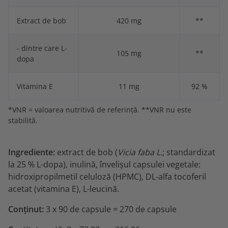
Extract de bob
420 mg
**
- dintre care L-
105 mg
**
dopa
Vitamina E
11 mg
92 %
*VNR = valoarea nutritivă de referință. **VNR nu este
stabilită.
Ingrediente:
extract de bob (
Vicia faba L.
; standardizat
la 25 % L-dopa), inulină, învelișul capsulei vegetale:
hidroxipropilmetil celuloză (HPMC), DL-alfa tocoferil
acetat (vitamina E), L-leucină.
Conținut:
3 x 90 de capsule = 270 de capsule