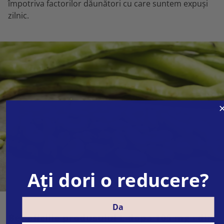
împotriva factorilor dăunători cu care suntem expuși
zilnic.
Ați dori o reducere?
Da
Beneficiile produsului L-dopa 105 mg - din