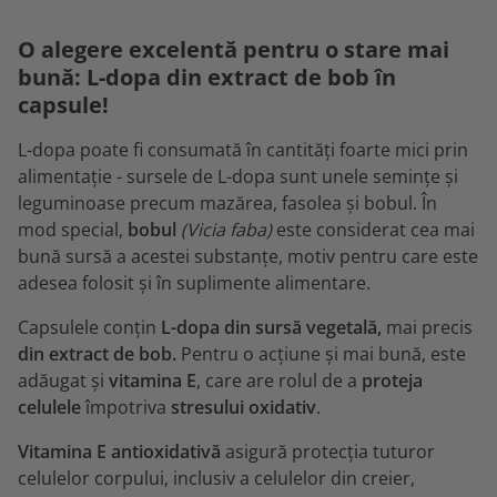
O alegere excelentă pentru o stare mai
bună: L-dopa din extract de bob în
capsule!
L-dopa poate fi consumată în cantități foarte mici prin
alimentație - sursele de L-dopa sunt unele semințe și
leguminoase precum mazărea, fasolea și bobul. În
mod special,
bobul
(Vicia faba)
este considerat cea mai
bună sursă a acestei substanțe, motiv pentru care este
adesea folosit și în suplimente alimentare.
Capsulele conțin
L-dopa din sursă vegetală,
mai precis
din extract de bob.
Pentru o acțiune și mai bună, este
adăugat și
vitamina E
, care are rolul de a
proteja
celulele
împotriva
stresului oxidativ
.
Vitamina E antioxidativă
asigură protecția tuturor
celulelor corpului, inclusiv a celulelor din creier,