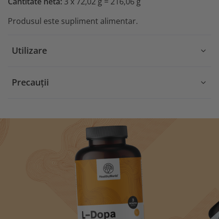
Cantitate netă:
3 x 72,02 g = 216,06 g
Produsul este supliment alimentar.
Utilizare
Precauții