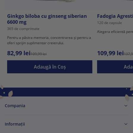
Ginkgo biloba cu ginseng siberian
Fadogia Agrest
6600 mg
120 de capsule
365 de comprimate
Alegera eficientă pent
Pentru a păstra memoria, concentrarea și pentru a
oferi sprijin suplimentar creierului.
82,99 lei
109,99 lei
109,99 lei
137,9
Adaugă în Coş
Ada
Compania
Informaţii