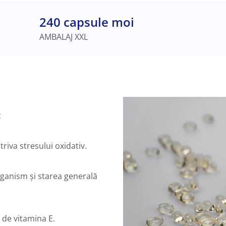
240 capsule moi
AMBALAJ XXL
:
riva stresului oxidativ.
rganism și starea generală
 de vitamina E.