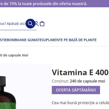
 de 15% la toate produsele din oferta noastră.
us? Apăsați aici
STIE
BOMBOANE GUMATE
SUPLIMENTE PE BAZĂ DE PLANTE
40 de capsule moi
Vitamina E 400
Conținut:
240 de capsule moi
OFERTA SĂPTĂMÂNII
Cea mai bună protecție a celule