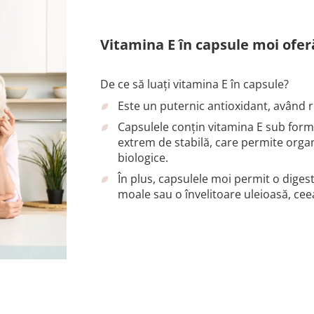
Vitamina E în capsule moi ofer
De ce să luați vitamina E în capsule?
Este un puternic antioxidant, având ro
Capsulele conțin vitamina E sub form
extrem de stabilă, care permite organis
biologice.
În plus, capsulele moi permit o diges
moale sau o învelitoare uleioasă, ceea