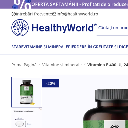
OFERTA SĂPTĂMÂNII - Profitați de o reducere
Întrebări frecvente
info@healthyworld.ro
Căutați un prod
STARE
VITAMINE ȘI MINERALE
PIERDERE ÎN GREUTATE ȘI DIGE
Prima Pagină
Vitamine și minerale
Vitamina E 400 UI, 2
-20%