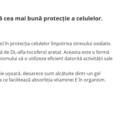
ă cea mai bună protecție a celulelor.
l în protecția celulelor împotriva stresului oxidativ.
ă de DL-alfa-tocoferol acetat. Aceasta este o formă
mului să o utilizeze eficient datorită activității sale
tie ușoară, deoarece sunt alcătuite dintr-un gel
 ce facilitează absorbția vitaminei E în organism.