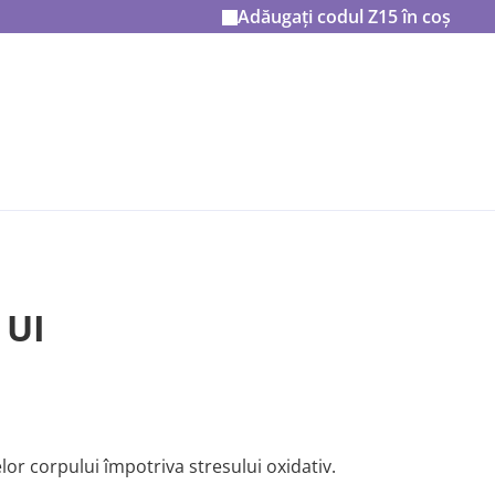
Adăugați codul
Z15
în coș
 UI
lor corpului împotriva stresului oxidativ.