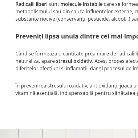
Radicalii liberi
sunt
molecule instabile
care se formea
metabolismului sau din cauza influențelor externe, 
substanțe nocive (conservanți, pesticide, alcool...) sa
Preveniți lipsa unuia dintre cei mai imp
Când se formează o cantitate prea mare de radicali li
neutraliza, apare
stresul oxidativ
. Acest proces afec
diferitelor afecțiuni și inflamații, dar și procesul de 
În prevenirea stresului oxidativ, antioxidanții joacă un
vitamină esențială, indispensabilă pentru sănătatea