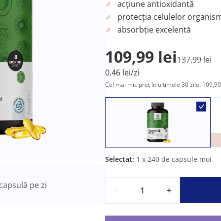
acțiune antioxidantă
protecția celulelor organis
absorbție excelentă
109,99 lei
137,99 lei
0,46 lei/zi
Cel mai mic preț în ultimele 30 zile: 109,99 
Selectat:
1
x 240 de capsule moi
capsulă pe zi
-
+