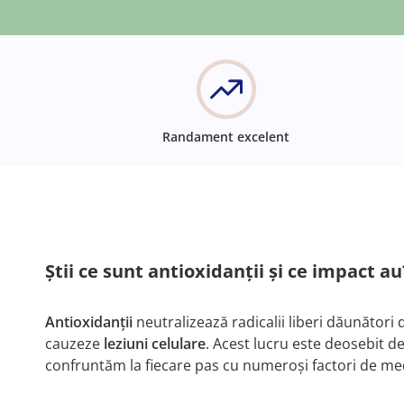
Randament excelent
Știi ce sunt antioxidanții și ce impact au
Antioxidanții
neutralizează radicalii liberi dăunători 
cauzeze
leziuni celulare
. Acest lucru este deosebit 
confruntăm la fiecare pas cu numeroși factori de med