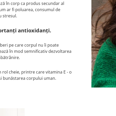
ză în corp ca produs secundar al
cum ar fi poluarea, consumul de
u stresul.
ortanți antioxidanți.
beri pe care corpul nu îi poate
tează în mod semnificativ dezvoltarea
îmbătrânire.
 rol cheie, printre care vitamina E - o
 și bunăstarea corpului uman.