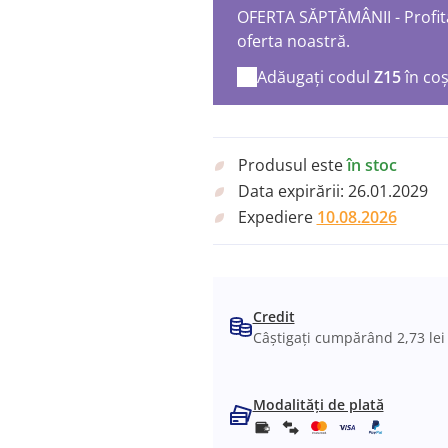
OFERTA SĂPTĂMÂNII - Profita
oferta noastră.
Adăugați codul
Z15
în co
Produsul este
în stoc
Data expirării:
26.01.2029
Expediere
10.08.2026
Credit
Câștigați cumpărând 2,73 lei
Modalități de plată