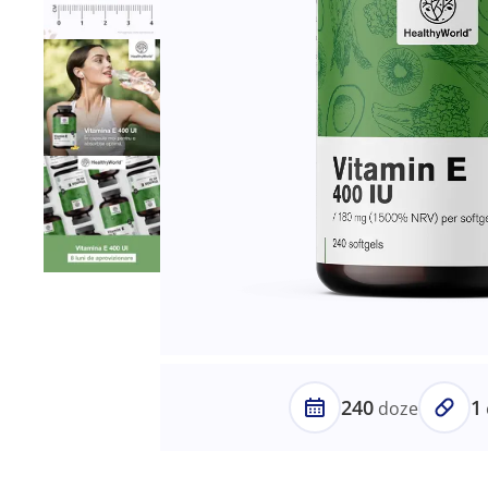
240
1
doze