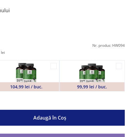
mului
Nr. produs: HW094
lei
104,99 lei / buc.
99,99 lei / buc.
Adaugă în Coş