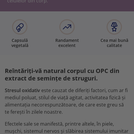
celulelor din corp.
Capsulă
Randament
Cea mai bună
vegetală
excelent
calitate
Reîntăriți-vă natural corpul cu OPC din
extract de semințe de struguri.
Stresul oxidativ
este cauzat de diferiți factori, cum ar fi
mediul poluat, stilul de viață agitat, activitatea fizică și
alimentația necorespunzătoare, de care este greu să
te ferești în zilele noastre.
Efectele sale se manifestă, printre altele, în piele,
mușchi, sistemul nervos și slăbirea sistemului imunitar