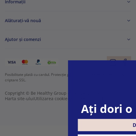
Informaţii
Alăturați-vă nouă
Ajutor și comenzi
Posibilitate plată cu cardul. Protecție garantată a datelor personale prin
criptare SSL.
Copyright © Be Healthy Group d.o.o. 2012 - 2026
Harta site-ului
Utilizarea cookie-urilor
Setări cookie
Ați dori 
D