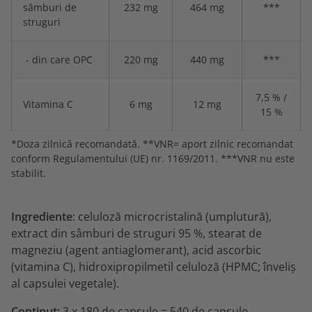
sâmburi de
232 mg
464 mg
***
struguri
- din care OPC
220 mg
440 mg
***
7,5 % /
Vitamina C
6 mg
12 mg
15 %
*Doza zilnică recomandată. **VNR= aport zilnic recomandat
conform Regulamentului (UE) nr. 1169/2011. ***VNR nu este
stabilit.
Ingrediente
: celuloză microcristalină (umplutură),
extract din sâmburi de struguri 95 %, stearat de
magneziu (agent antiaglomerant), acid ascorbic
(vitamina C), hidroxipropilmetil celuloză (HPMC; înveliș
al capsulei vegetale).
Conținut:
3 x 180 de capsule = 540 de capsule