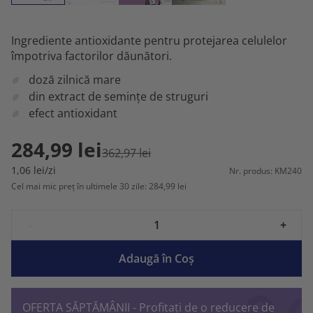
Ingrediente antioxidante pentru protejarea celulelor
împotriva factorilor dăunători.
doză zilnică mare
din extract de semințe de struguri
efect antioxidant
284,99 lei
362,97 lei
1,06 lei/zi
Nr. produs: KM240
Cel mai mic preț în ultimele 30 zile: 284,99 lei
-
+
Adaugă în Coş
OFERTA SĂPTĂMÂNII - Profitați de o reducere de