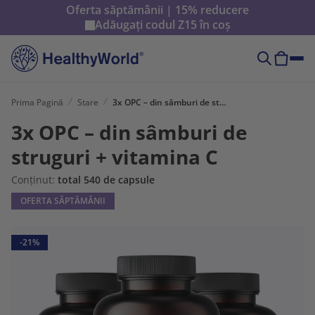
Oferta săptămânii | 15% reducere
Adăugați codul
Z15
în coș
Prima Pagină
Stare
3x OPC – din sâmburi de struguri + vitamina C
3x OPC – din sâmburi de
struguri + vitamina C
Conținut:
total 540 de capsule
OFERTA SĂPTĂMÂNII
-21%