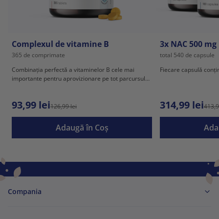
Complexul de vitamine B
3x NAC 500 mg
365 de comprimate
total 540 de capsule
Combinația perfectă a vitaminelor B cele mai
Fiecare capsulă conț
importante pentru aprovizionare pe tot parcursul
anului.
93,99 lei
314,99 lei
126,99 lei
413,9
Adaugă în Coş
Ada
Compania