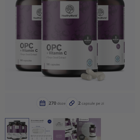
270
2
doze
capsule pe zi