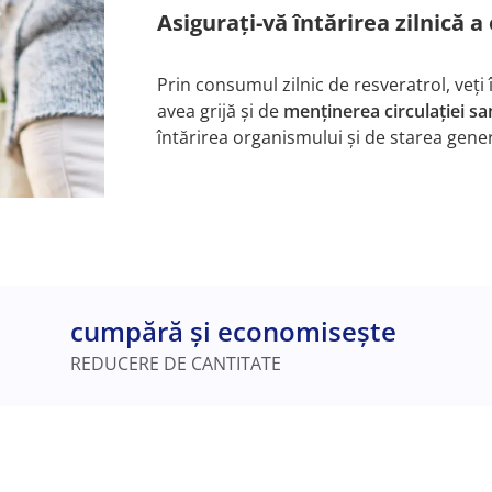
Asigurați-vă întărirea zilnică 
Prin consumul zilnic de resveratrol, veți 
avea grijă și de
menținerea circulației s
întărirea organismului și de starea gener
cumpără și economisește
REDUCERE DE CANTITATE