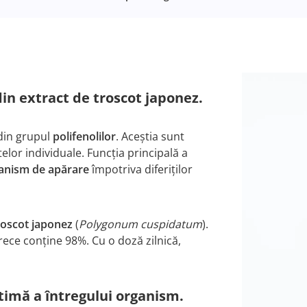
din extract de troscot japonez.
din grupul
polifenolilor
. Aceștia sunt
telor individuale. Funcția principală a
nism de apărare
împotriva diferiților
roscot japonez
(
Polygonum cuspidatum
).
rece conține 98%. Cu o doză zilnică,
timă a întregului organism.