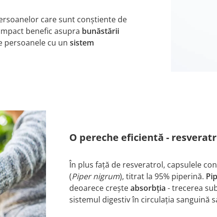
rsoanelor care sunt conștiente de
impact benefic asupra
bunăstării
tre persoanele cu un
sistem
O pereche eficientă - resverat
În plus față de resveratrol, capsulele co
(
Piper nigrum
), titrat la 95% piperină.
Pi
deoarece crește
absorbția
- trecerea sub
sistemul digestiv în circulația sanguină s