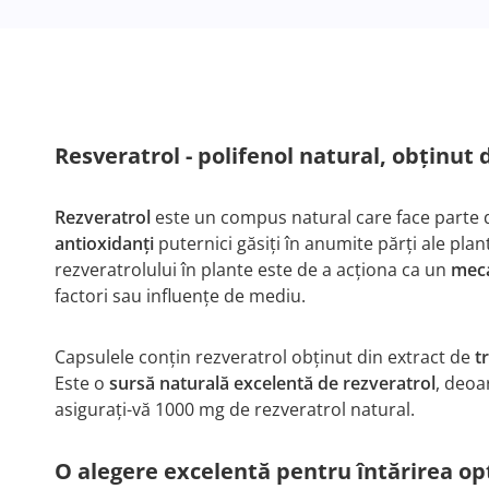
Resveratrol - polifenol natural, obținut 
Rezveratrol
este un compus natural care face parte 
antioxidanți
puternici găsiți în anumite părți ale plan
rezveratrolului în plante este de a acționa ca un
meca
factori sau influențe de mediu.
Capsulele conțin rezveratrol obținut din extract de
t
Este o
sursă naturală excelentă de rezveratrol
, deoa
asigurați-vă 1000 mg de rezveratrol natural.
O alegere excelentă pentru întărirea op