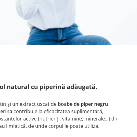
rol natural cu piperină adăugată.
nțin și un extract uscat de
boabe de piper negru
perina
contribuie la eficacitatea suplimentară,
stanțelor active (nutrienți, vitamine, minerale...) din
au limfatică, de unde corpul le poate utiliza.