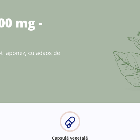
00 mg -
ot japonez, cu adaos de
Capsulă vegetală