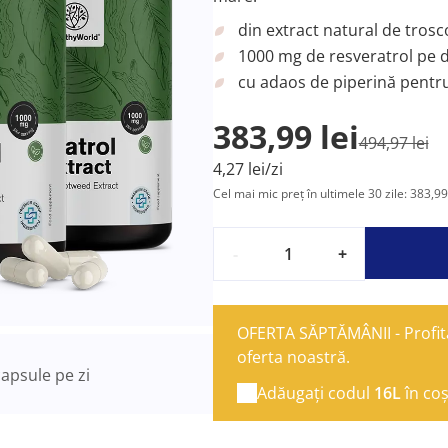
din extract natural de tros
1000 mg de resveratrol pe d
cu adaos de piperină pentr
383,99 lei
494,97 lei
4,27 lei/zi
Cel mai mic preț în ultimele 30 zile: 383,99 
-
+
OFERTA SĂPTĂMÂNII - Profita
oferta noastră.
apsule pe zi
Adăugați codul
16L
în co