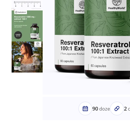
90
2
doze
c