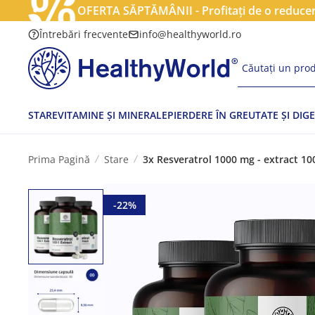
OFERTA SĂPTĂMÂNII - Profitați de o reducere
Întrebări frecvente
info@healthyworld.ro
Căutați un prod
STARE
VITAMINE ȘI MINERALE
PIERDERE ÎN GREUTATE ȘI DIGE
Prima Pagină
Stare
3x Resveratrol 1000 mg - extract 100
-22%