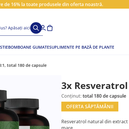
 de 16% la toate produsele din oferta noastră.
us? Apăsați aici
STIE
BOMBOANE GUMATE
SUPLIMENTE PE BAZĂ DE PLANTE
:1, total 180 de capsule
3x Resveratrol
Conținut:
total 180 de capsule
OFERTA SĂPTĂMÂNII
Resveratrol natural din extract
mare.