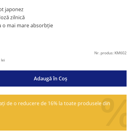
cot japonez
oză zilnică
u o mai mare absorbție
Nr. produs: KM602
lei
Adaugă în Coş
ți de o reducere de 16% la toate produsele din
ș