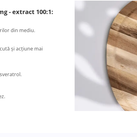
g - extract 100:1:
rilor din mediu.
cută și acțiune mai
sveratrol.
ez.