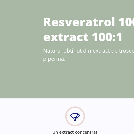
Resveratrol 10
extract 100:1
Natural obținut din extract de trosc
piperină.
Un extract concentrat