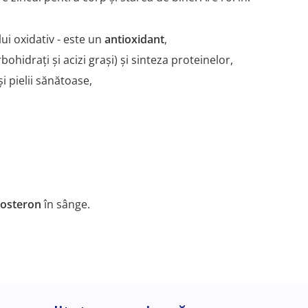
ui oxidativ - este un
antioxidant
,
rbohidrați și acizi grași) și sinteza proteinelor,
i pielii sănătoase,
tosteron
în sânge.