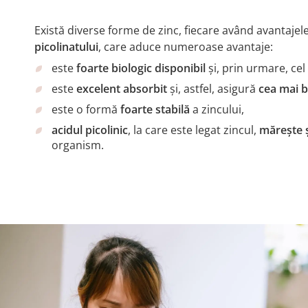
Există diverse forme de zinc, fiecare având avantajel
picolinatului
, care aduce numeroase avantaje:
este
foarte biologic disponibil
şi, prin urmare, cel
este
excelent absorbit
şi, astfel, asigură
cea mai b
este o formă
foarte stabilă
a zincului,
acidul picolinic
, la care este legat zincul,
măreşte ș
organism.