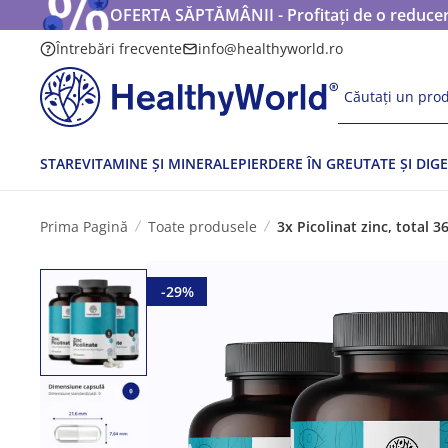
OFERTA SĂPTĂMÂNII - Profitați de o reducere
Întrebări frecvente
info@healthyworld.ro
Căutați un prod
STARE
VITAMINE ȘI MINERALE
PIERDERE ÎN GREUTATE ȘI DIGE
Prima Pagină
Toate produsele
3x Picolinat zinc, total 
-29%