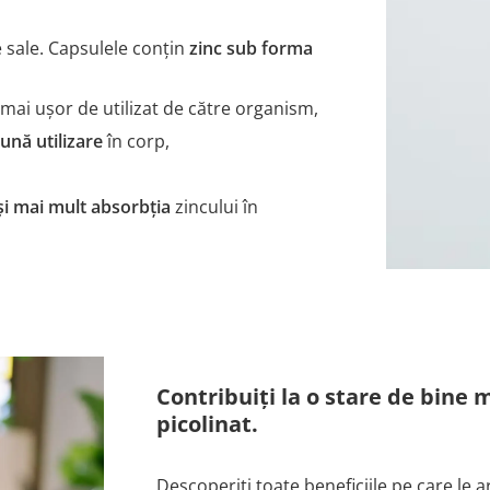
e sale. Capsulele conţin
zinc sub forma
 mai uşor de utilizat de către organism,
ună utilizare
în corp,
i mai mult absorbția
zincului în
Contribuiți la o stare de bine
picolinat.
Descoperiți toate beneficiile pe care le a