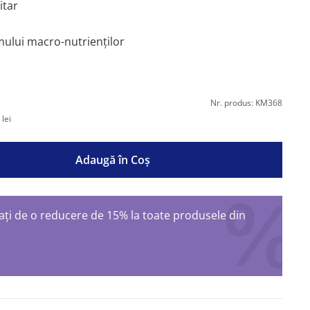
itar
mului macro-nutrienților
Nr. produs: KM368
lei
Adaugă în Coş
ți de o reducere de 15% la toate produsele din
ș