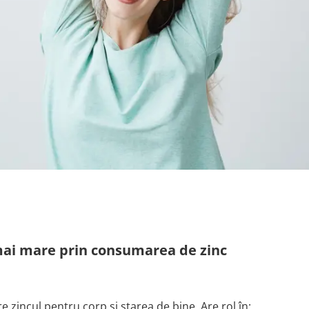
 mai mare prin consumarea de zinc
re zincul pentru corp și starea de bine. Are rol în: