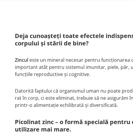
Deja cunoașteți toate efectele indispens
corpului şi stării de bine?
Zincul
este un mineral necesar pentru funcţionarea 
important atât pentru sistemul imunitar, piele, păr, 
funcţiile reproductive şi cognitive.
Datorită faptului că organismul uman nu poate produc
rat în corp, ci este eliminat, trebuie să ne asigurăm în
prin­tr-o alimentaţie echilibrată şi diversificată.
Picolinat zinc – o formă specială pentru
utilizare mai mare.