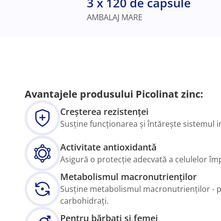
3 x 120 de capsule
AMBALAJ MARE
Avantajele produsului Picolinat zinc:
Creșterea rezistenței
Susține funcționarea și întărește sistemul 
Activitate antioxidantă
Asigură o protecție adecvată a celulelor împ
Metabolismul macronutrienților
Susține metabolismul macronutrienților - pr
carbohidrați.
Pentru bărbați și femei