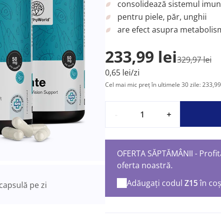
consolidează sistemul imun
pentru piele, păr, unghii
are efect asupra metabolis
233,99 lei
329,97 lei
0,65 lei/zi
Cel mai mic preț în ultimele 30 zile: 233,99 
-
+
OFERTA SĂPTĂMÂNII - Profita
oferta noastră.
Adăugați codul
Z15
în co
capsulă pe zi