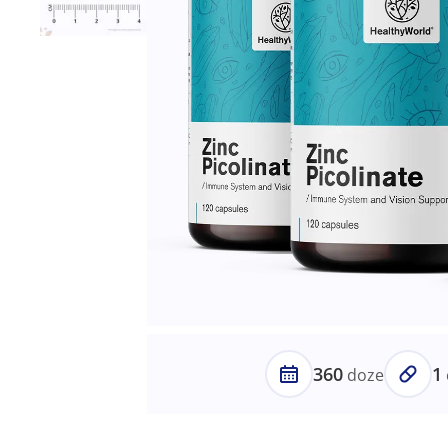
360
1
doze