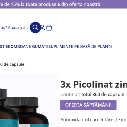
 de 15% la toate produsele din oferta noastră.
us? Apăsați aici
STIE
BOMBOANE GUMATE
SUPLIMENTE PE BAZĂ DE PLANTE
360 de capsule
3x Picolinat zi
Conținut:
total 360 de capsule
OFERTA SĂPTĂMÂNII
Antioxidantul care întărește imu