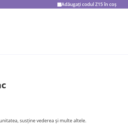
Adăugați codul
Z15
în coș
nc
nitatea, susține vederea și multe altele.