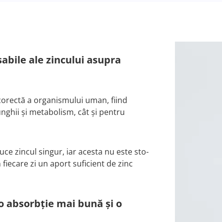
abile ale zincului asupra
corectă a organismului uman, fiind
unghii şi metabolism, cât şi pentru
e zincul singur, iar acesta nu este sto­
 fiecare zi un aport suficient de zinc
 o absorbţie mai bună şi o