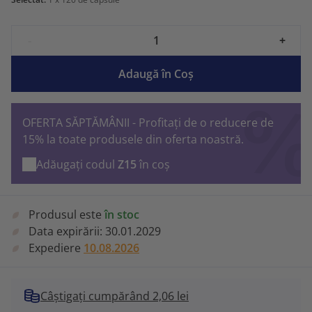
-
+
Adaugă în Coş
OFERTA SĂPTĂMÂNII - Profitați de o reducere de
15% la toate produsele din oferta noastră.
Adăugați codul
Z15
în coș
Produsul este
în stoc
Data expirării:
30.01.2029
Expediere
10.08.2026
Câștigați cumpărând 2,06 lei