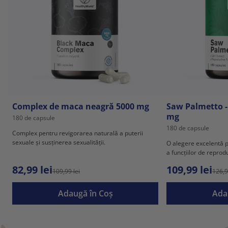
Complex de maca neagră 5000 mg
Saw Palmetto -
mg
180 de capsule
180 de capsule
Complex pentru revigorarea naturală a puterii
sexuale și susținerea sexualității.
O alegere excelentă p
a funcțiilor de reprod
82,99 lei
109,99 lei
109,99 lei
126,9
Adaugă în Coş
Ada