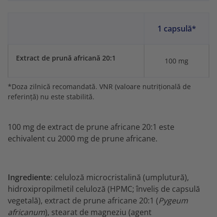
1 capsulă*
Extract de prună africană 20:1
100 mg
*Doza zilnică recomandată. VNR (valoare nutrițională de
referință) nu este stabilită.
100 mg de extract de prune africane 20:1 este
echivalent cu 2000 mg de prune africane.
Ingrediente
: celuloză microcristalină (umplutură),
hidroxipropilmetil celuloză (HPMC; înveliș de capsulă
vegetală), extract de prune africane 20:1 (
Pygeum
africanum
), stearat de magneziu (agent