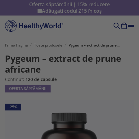
Oferta săptămânii | 15% reducere
Adăugați codul
Z15
în coș
Prima Pagină
Toate produsele
Pygeum – extract de prune africane
Pygeum – extract de prune
africane
Conținut:
120 de capsule
OFERTA SĂPTĂMÂNII
-25%