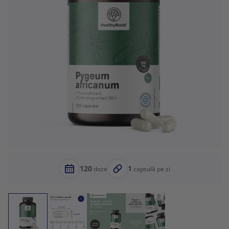
120
1
doze
capsulă pe zi