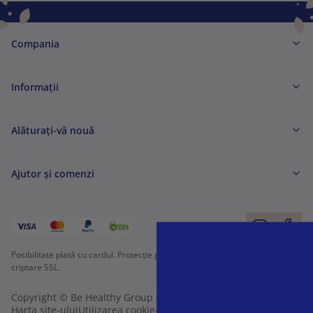
Compania
Informaţii
Alăturați-vă nouă
Ajutor și comenzi
Posibilitate plată cu cardul. Protecție garantată a datelor personale prin
criptare SSL.
Copyright © Be Healthy Group d.o.o. 2012 - 2026
Harta site-ului
Utilizarea cookie-urilor
Setări cookie