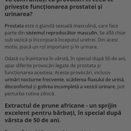
privește funcționarea prostatei și
urinarea?
Prostata
este o glandă sexuală masculină, care face
parte din
sistemul reproducător masculin
. Se află chiar
sub vezică și înconjoară începutul uretrei. Din acest
motiv, joacă un rol important și în urinare.
Odată cu înaintarea în vârstă, în special după 50 de ani,
apar diferite provocări legate de prostata și
funcționarea acesteia. Aceste provocări, inclusiv
urinări nocturne frecvente
,
scăderea fluxului de urină
,
disconfortul
și
golirea incompletă a vezicii urinare
, pot
perturba rutina zilnică.
Extractul de prune africane - un sprijin
excelent pentru bărbați, în special după
vârsta de 50 de ani.