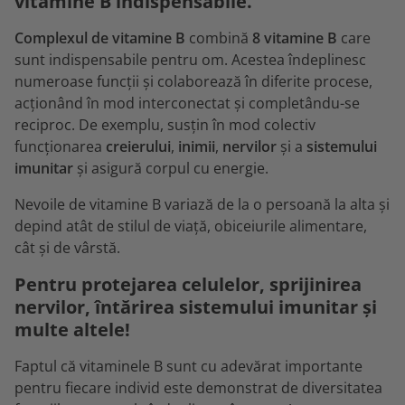
vitamine B indispensabile.
Complexul de vitamine B
combină
8 vitamine B
care
sunt indispensabile pentru om. Acestea îndeplinesc
numeroase funcții și colaborează în diferite procese,
acționând în mod interconectat și completându-se
reciproc. De exemplu, susțin în mod colectiv
funcționarea
creierului
,
inimii
,
nervilor
și a
sistemului
imunitar
și asigură corpul cu energie.
Nevoile de vitamine B variază de la o persoană la alta și
depind atât de stilul de viață, obiceiurile alimentare,
cât și de vârstă.
Pentru protejarea celulelor, sprijinirea
nervilor, întărirea sistemului imunitar și
multe altele!
Faptul că vitaminele B sunt cu adevărat importante
pentru fiecare individ este demonstrat de diversitatea