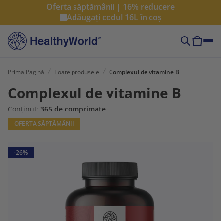
Oferta săptămânii | 16% reducere
Adăugați codul
16L
în coș
Prima Pagină
Toate produsele
Complexul de vitamine B
Complexul de vitamine B
Conținut:
365 de comprimate
OFERTA SĂPTĂMÂNII
-26%