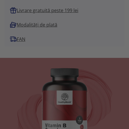
Livrare gratuită peste 199 lei
Modalități de plată
FAN