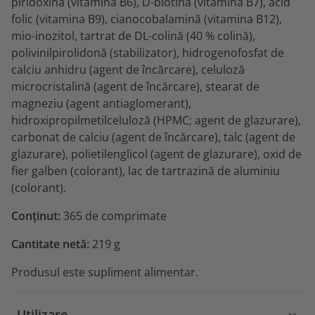
piridoxină (vitamina B6), D-biotină (vitamina B7), acid
folic (vitamina B9), cianocobalamină (vitamina B12),
mio-inozitol, tartrat de DL-colină (40 % colină),
polivinilpirolidonă (stabilizator), hidrogenofosfat de
calciu anhidru (agent de încărcare), celuloză
microcristalină (agent de încărcare), stearat de
magneziu (agent antiaglomerant),
hidroxipropilmetilceluloză (HPMC; agent de glazurare),
carbonat de calciu (agent de încărcare), talc (agent de
glazurare), polietilenglicol (agent de glazurare), oxid de
fier galben (colorant), lac de tartrazină de aluminiu
(colorant).
Conținut:
365 de comprimate
Cantitate netă:
219 g
Produsul este supliment alimentar.
Utilizare