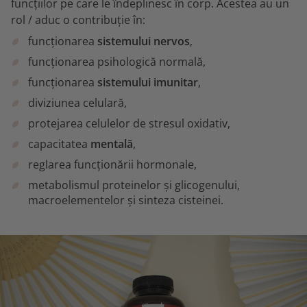
funcțiilor pe care le îndeplinesc în corp. Acestea au un
rol / aduc o contribuție în:
funcționarea
sistemului nervos
,
funcționarea psihologică normală,
funcționarea
sistemului imunitar
,
diviziunea celulară,
protejarea celulelor de stresul oxidativ,
capacitatea
mentală
,
reglarea funcționării hormonale,
metabolismul proteinelor și glicogenului,
macroelementelor și sinteza cisteinei.