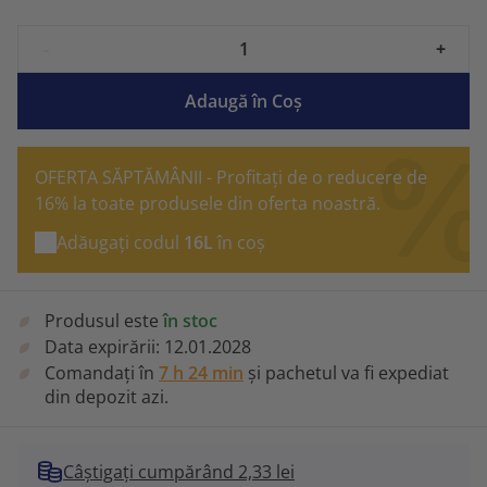
-
+
Adaugă în Coş
OFERTA SĂPTĂMÂNII - Profitați de o reducere de
16% la toate produsele din oferta noastră.
Adăugați codul
16L
în coș
Produsul este
în stoc
Data expirării:
12.01.2028
Comandați în
7 h 24 min
și pachetul va fi expediat
din depozit azi.
Câștigați cumpărând 2,33 lei