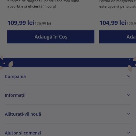
5 forme de magneziu pentru cea mai bună
Forma de magneziu car
absorbție și eficiență în corp!
este ușoară pentru s
109,99 lei
104,99 lei
126,99 lei
120,9
Adaugă în Coş
Ada
Compania
Informaţii
Alăturați-vă nouă
Ajutor și comenzi