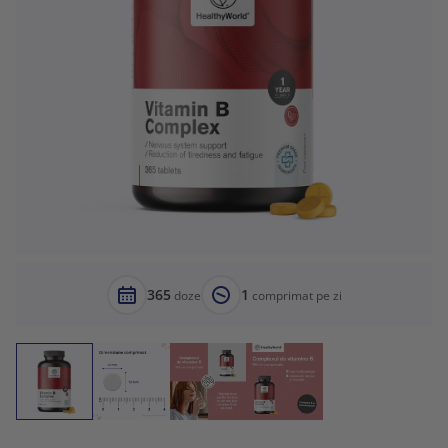
365
1
doze
comprimat pe zi