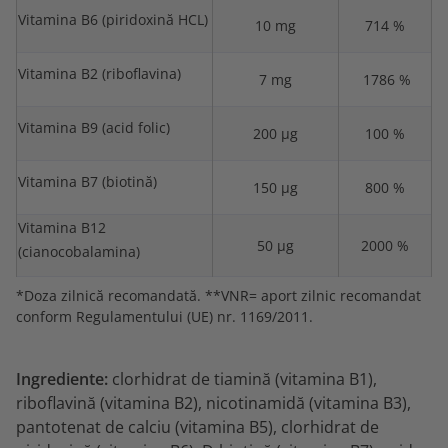
Vitamina B6 (piridoxină HCL)
10 mg
714 %
Vitamina B2 (riboflavina)
7 mg
1786 %
Vitamina B9 (acid folic)
200 µg
100 %
Vitamina B7 (biotină)
150 µg
800 %
Vitamina B12
50 µg
2000 %
(cianocobalamina)
*Doza zilnică recomandată. **VNR= aport zilnic recomandat
conform Regulamentului (UE) nr. 1169/2011.
Ingrediente:
clorhidrat de tiamină (vitamina B1),
riboflavină (vitamina B2), nicotinamidă (vitamina B3),
pantotenat de calciu (vitamina B5), clorhidrat de