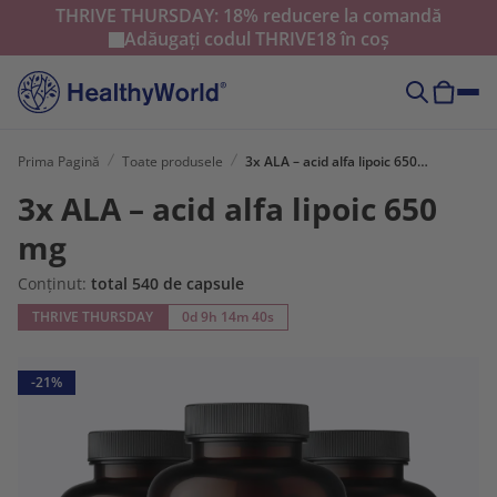
THRIVE THURSDAY: 18% reducere la comandă
Adăugați codul
THRIVE18
în coș
Prima Pagină
Toate produsele
3x ALA – acid alfa lipoic 650 mg
3x ALA – acid alfa lipoic 650
mg
Conținut:
total 540 de capsule
THRIVE THURSDAY
0d 9h 14m 39s
-21%