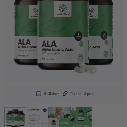
540
1
doze
capsulă pe zi