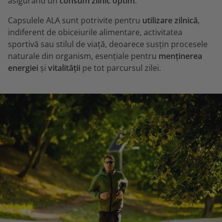
asigurând un
consum zilnic optim
.
Capsulele ALA sunt potrivite pentru
utilizare zilnică
,
indiferent de obiceiurile alimentare, activitatea
sportivă sau stilul de viață, deoarece susțin procesele
naturale din organism, esențiale pentru
menținerea
energiei
și
vitalității
pe tot parcursul zilei.