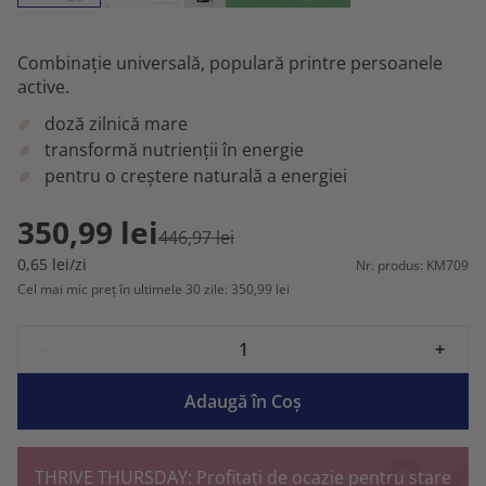
Combinație universală, populară printre persoanele
active.
doză zilnică mare
transformă nutrienții în energie
pentru o creștere naturală a energiei
350,99 lei
446,97 lei
0,65 lei/zi
Nr. produs: KM709
Cel mai mic preț în ultimele 30 zile: 350,99 lei
-
+
Adaugă în Coş
THRIVE THURSDAY: Profitați de ocazie pentru stare