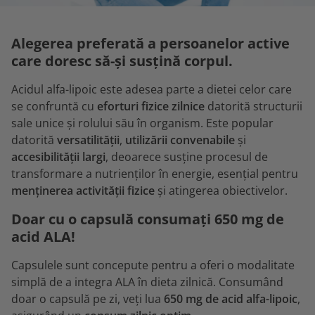
Alegerea preferată a persoanelor active
care doresc să-și susțină corpul.
Acidul alfa-lipoic este adesea parte a dietei celor care
se confruntă cu
eforturi fizice zilnice
datorită structurii
sale unice și rolului său în organism. Este popular
datorită
versatilității
,
utilizării convenabile
și
accesibilității largi
, deoarece susține procesul de
transformare a nutrienților în energie, esențial pentru
menținerea activității fizice
și atingerea obiectivelor.
Doar cu o capsulă consumați 650 mg de
acid ALA!
Capsulele sunt concepute pentru a oferi o modalitate
simplă de a integra ALA în dieta zilnică. Consumând
doar o capsulă pe zi, veți lua
650 mg de acid alfa-lipoic
,