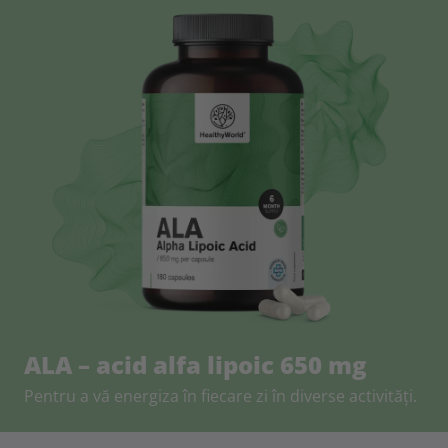
ALA – acid alfa lipoic 650 mg
Pentru a vă energiza în fiecare zi în diverse activități.