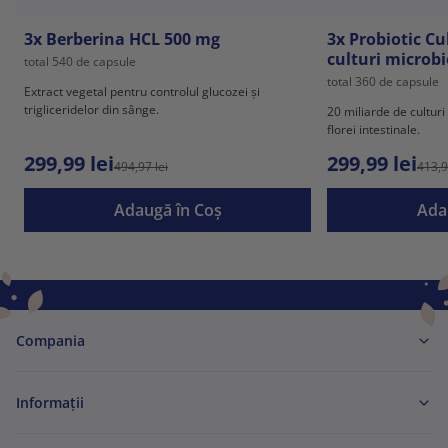
3x Berberina HCL 500 mg
3x Probiotic Cu
culturi microbi
total 540 de capsule
total 360 de capsule
Extract vegetal pentru controlul glucozei și
trigliceridelor din sânge.
20 miliarde de culturi
florei intestinale.
299,99 lei
299,99 lei
494,97 lei
413,9
Adaugă în Coş
Ada
Compania
Informaţii