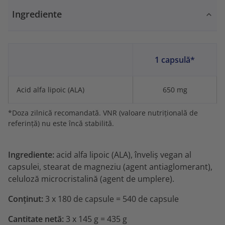
Ingrediente
1 capsulă*
Acid alfa lipoic (ALA)
650 mg
*Doza zilnică recomandată. VNR (valoare nutrițională de
referință) nu este încă stabilită.
Ingrediente:
acid alfa lipoic (ALA), înveliș vegan al
capsulei, stearat de magneziu (agent antiaglomerant),
celuloză microcristalină (agent de umplere).
Conținut:
3 x
180 de capsule = 540 de capsule
Cantitate netă:
3 x 145 g = 435 g