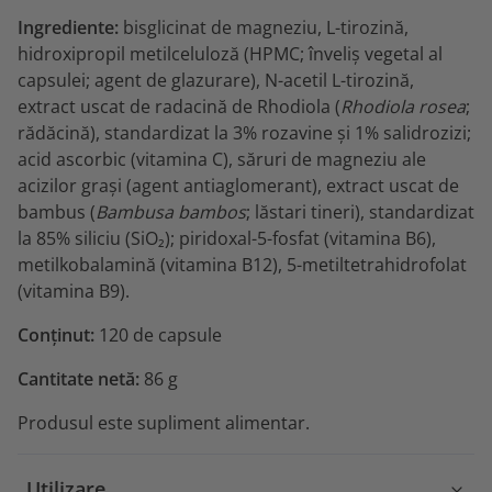
Ingrediente:
bisglicinat de magneziu, L-tirozină,
hidroxipropil metilceluloză (HPMC; înveliș vegetal al
capsulei; agent de glazurare), N-acetil L-tirozină,
extract uscat de radacină de Rhodiola (
Rhodiola rosea
;
rădăcină), standardizat la 3% rozavine și 1% salidrozizi;
acid ascorbic (vitamina C), săruri de magneziu ale
acizilor grași (agent antiaglomerant), extract uscat de
bambus (
Bambusa bambos
; lăstari tineri), standardizat
la 85% siliciu (SiO₂); piridoxal-5-fosfat (vitamina B6),
metilkobalamină (vitamina B12), 5-metiltetrahidrofolat
(vitamina B9).
Conținut:
120 de capsule
Cantitate netă:
86 g
Produsul este supliment alimentar.
Utilizare