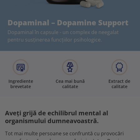
Dopaminal – Dopamine Support
Dopaminal în capsule - un complex de neegalat
pentru susținerea funcțiilor psihologice.
Ingrediente
Cea mai bună
Extract de
brevetate
calitate
calitate
Aveți grijă de echilibrul mental al
organismului dumneavoastră.
Tot mai multe persoane se confruntă cu provocări