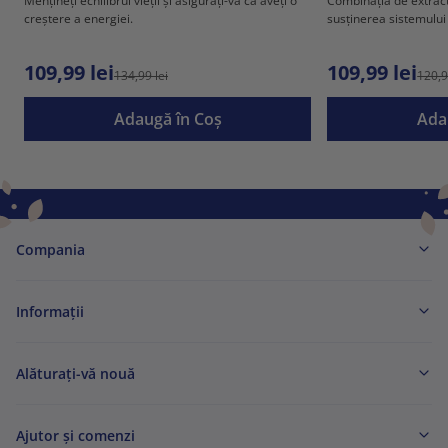
Mențineți echilibrul vieții și asigurați-vă că aveți o
Combinația de extract
creștere a energiei.
susținerea sistemului
109,99 lei
109,99 lei
134,99 lei
120,9
Adaugă în Coş
Ada
Compania
Informaţii
Alăturați-vă nouă
Ajutor și comenzi