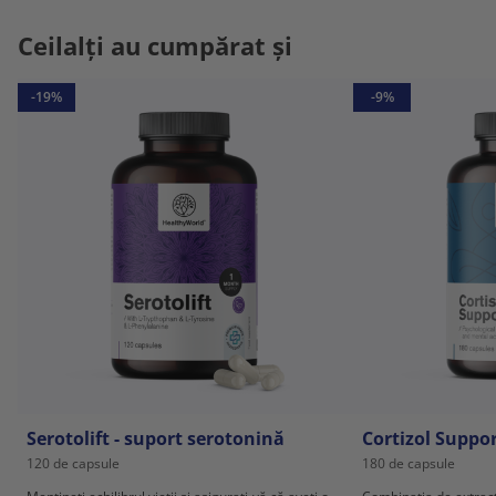
Ceilalți au cumpărat și
-19%
-9%
Serotolift - suport serotonină
Cortizol Suppo
120 de capsule
180 de capsule