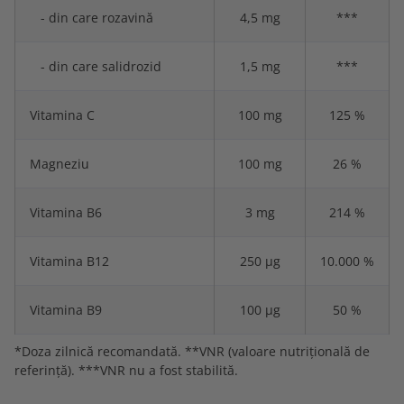
- din care rozavină
4,5 mg
***
- din care salidrozid
1,5 mg
***
Vitamina C
100 mg
125 %
Magneziu
100 mg
26 %
Vitamina B6
3 mg
214 %
Vitamina B12
250 μg
10.000 %
Vitamina B9
100 μg
50 %
*Doza zilnică recomandată. **VNR (valoare nutrițională de
referință). ***VNR nu a fost stabilită.