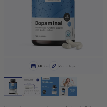
60
2
doze
capsule pe zi