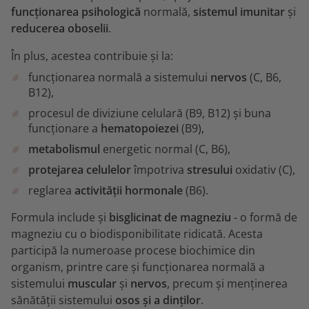
funcționarea psihologică
normală,
sistemul imunitar
și
reducerea oboselii
.
În plus, acestea contribuie și la:
funcționarea normală a sistemului
nervos
(C, B6,
B12),
procesul de diviziune celulară (B9, B12) și buna
funcționare a
hematopoiezei
(B9),
metabolismul
energetic normal (C, B6),
protejarea celulelor
împotriva
stresului
oxidativ (C),
reglarea
activității hormonale
(B6).
Formula include și
bisglicinat de magneziu
- o formă de
magneziu cu o biodisponibilitate ridicată. Acesta
participă la numeroase procese biochimice din
organism, printre care și funcționarea normală a
sistemului
muscular
și
nervos
, precum și menținerea
sănătății sistemului
osos și a dinților
.