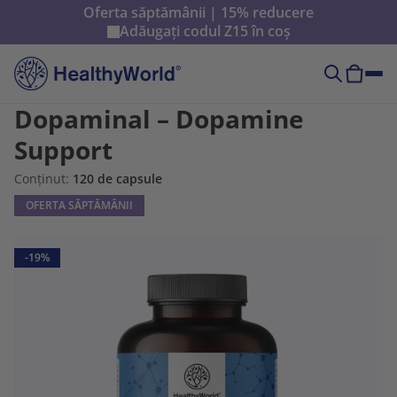
Oferta săptămânii | 15% reducere
Adăugați codul
Z15
în coș
Dopaminal – Dopamine
Support
Conținut:
120 de capsule
OFERTA SĂPTĂMÂNII
-19%