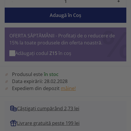
-
+
Adaugă în Coş
OFERTA SĂPTĂMÂNII - Profitați de o reducere de
15% la toate produsele din oferta noastră.
Adăugați codul
Z15
în coș
Produsul este
în stoc
Data expirării:
28.02.2028
Expediem din depozit
mâine!
Câștigați cumpărând 2,73 lei
Livrare gratuită peste 199 lei