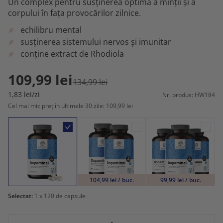
Un complex pentru susținerea optimă a minții și a
corpului în fața provocărilor zilnice.
echilibru mental
susținerea sistemului nervos și imunitar
conține extract de Rhodiola
109,99 lei
134,99 lei
1,83 lei/zi
Nr. produs: HW184
Cel mai mic preț în ultimele 30 zile: 109,99 lei
104,99 lei / buc.
99,99 lei / buc.
Selectat:
1
x 120 de capsule