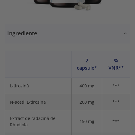
Ingrediente
2
%
capsule*
VNR**
L-tirozină
400 mg
***
N-acetil L-tirozină
200 mg
***
Extract de rădăcină de
150 mg
***
Rhodiola