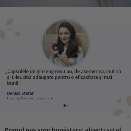
„Capsulele de ginseng roșu au, de asemenea, inulină
și L-leucină adăugate pentru o eficacitate și mai
bună.”
Denisa Stefan
HealthyWorld ambasadoare
Primul pas spre bunăstare: alegeți setul