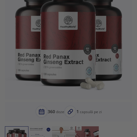
360
1
doze
capsulă pe zi