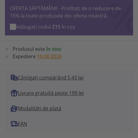
OFERTA SĂPTĂMÂNII - Profitați de o reducere de
15% la toate produsele din oferta noastră.
Adăugați codul
Z15
în coș
Produsul este
în stoc
Expediere
10.08.2026
Câștigați cumpărând 5,43 lei
Livrare gratuită peste 199 lei
Modalități de plată
FAN