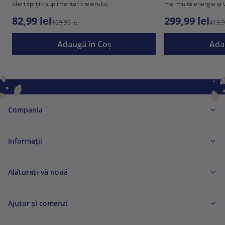
oferi sprijin suplimentar creierului.
mai multă energie și vi
82,99 lei
299,99 lei
109,99 lei
413,9
Adaugă în Coş
Ada
Compania
Informaţii
Alăturați-vă nouă
Ajutor și comenzi