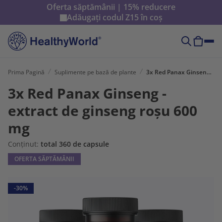
Oferta săptămânii | 15% reducere
Adăugați codul
Z15
în coș
Prima Pagină
Suplimente pe bază de plante
3x Red Panax Ginseng - extract de ginseng roșu 600 mg
3x Red Panax Ginseng -
extract de ginseng roșu 600
mg
Conținut:
total 360 de capsule
OFERTA SĂPTĂMÂNII
-30%