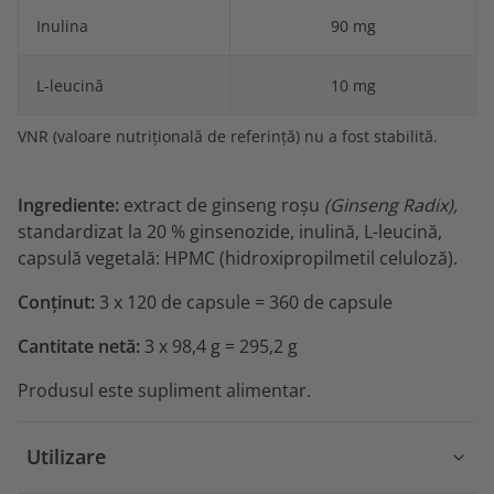
Inulina
90 mg
L-leucină
10 mg
VNR (valoare nutrițională de referință) nu a fost stabilită.
Ingrediente:
extract de ginseng roșu
(Ginseng Radix),
standardizat la 20 % ginsenozide, inulină, L-leucină,
capsulă vegetală: HPMC (hidroxipropilmetil celuloză).
Conținut:
3 x
120 de capsule = 360 de capsule
Cantitate netă:
3 x 98,4 g = 295,2 g
Produsul este supliment alimentar.
Utilizare