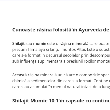
Cunoaște rășina folosită în Ayurveda de 
Shilajit
sau
mumie
este o
rășina
minerală
care poate 
precum Himalaya și lanțul muntos Altai. Este o subs
care s-a format în decursul secolelor prin descompu
sub influența suplimentară a presiunii rocilor monta
Această rășina minerală unică are o compoziție speci
chimică a sedimentelor din care s-a format. Conține 
care s-au acumulat în mediul natural intact de-a lung
Shilajit Mumie 10:1 în capsule cu conținut