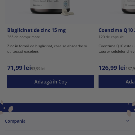
Bisglicinat de zinc 15 mg
Coenzima Q10 
365 de comprimate
120 de capsule
Zinc în formă de bisglicinat, care se absoarbe și
Coenzima Q10 este u
utilizează excelent.
tuturor celulelor din 
71,99 lei
126,99 lei
93,99 lei
137,9
Adaugă în Coş
Ada
Compania