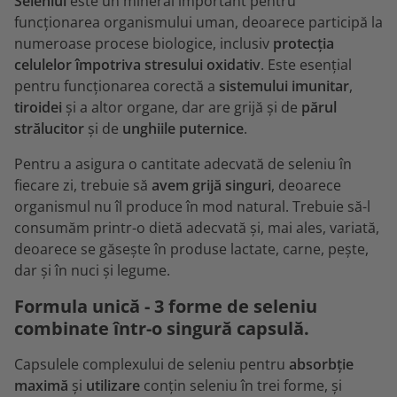
Seleniul
este un mineral important pentru
funcționarea organismului uman, deoarece participă la
numeroase procese biologice, inclusiv
protecția
celulelor împotriva stresului oxidativ
. Este esențial
pentru funcționarea corectă a
sistemului imunitar
,
tiroidei
și a altor organe, dar are grijă și de
părul
strălucitor
și de
unghiile puternice
.
Pentru a asigura o cantitate adecvată de seleniu în
fiecare zi, trebuie să
avem grijă singuri
, deoarece
organismul nu îl produce în mod natural. Trebuie să-l
consumăm printr-o dietă adecvată și, mai ales, variată,
deoarece se găsește în produse lactate, carne, pește,
dar și în nuci și legume.
Formula unică - 3 forme de seleniu
combinate într-o singură capsulă.
Capsulele complexului de seleniu pentru
absorbție
maximă
și
utilizare
conțin seleniu în trei forme, și