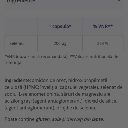
Ingrediente
1 capsulă*
% VNR**
Seleniu
200 µg
364 %
*VNR (doza zilnică recomandată). **Valoare nutriţională de
referinţă.
Ingrediente:
amidon de orez, hidroxipropilmetil
celuloză (HPMC; înveliș al capsulei vegetale), selenat de
sodiu, L-selenometionină, săruri de magneziu ale
acizilor grași (agent antiaglomerant), dioxid de siliciu
(agent antiaglomerant), drojdie de seleniu.
Poate conține
gluten, soia
și derivați ​​din
lapte.