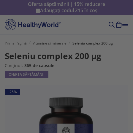
Oferta săptămânii | 15% reducere
Adăugați codul
Z15
în coș
Prima Pagină
Vitamine și minerale
Seleniu complex 200 µg
Seleniu complex 200 µg
Conținut:
365 de capsule
OFERTA SĂPTĂMÂNII
-25%