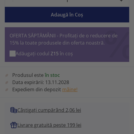
-
+
Adaugă în Coş
OFERTA SĂPTĂMÂNII - Profitați de o reducere de
15% la toate produsele din oferta noastră.
Adăugați codul
Z15
în coș
Produsul este
în stoc
Data expirării:
13.11.2028
Expediem din depozit
mâine!
Câștigați cumpărând 2,06 lei
Livrare gratuită peste 199 lei