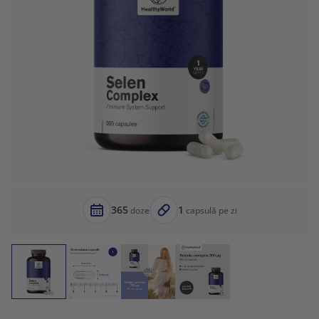
365
1
doze
capsulă pe zi