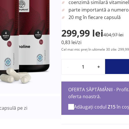
coenzimă similară vitamine
parte importantă a numeroa
20 mg în fiecare capsulă
299,99 lei
404,97 lei
0,83 lei/zi
Cel mai mic preț în ultimele 30 zile: 299,99 
-
+
OFERTA SĂPTĂMÂNII - Profita
oferta noastră.
Adăugați codul
Z15
în co
capsulă pe zi