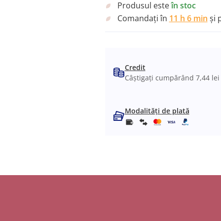
Produsul este
în stoc
Comandați în
11 h 6 min
și 
Credit
Câștigați cumpărând 7,44 lei
Modalități de plată