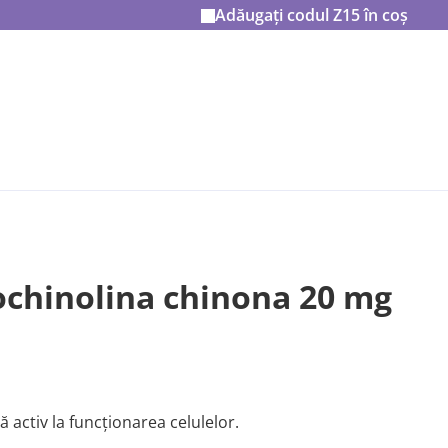
Adăugați codul
Z15
în coș
ochinolina chinona 20 mg
 activ la funcționarea celulelor.