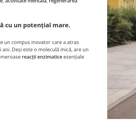
re
,
activitate mentală
,
regenerarea
că cu un potențial mare.
ste un compus inovator care a atras
mii ani. Deși este o moleculă mică, are un
 numeroase
reacții enzimatice
esențiale