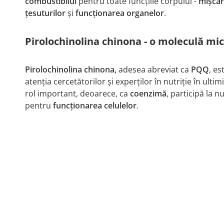
combustibilul
pentru toate funcțiile corpului -
mișca
țesuturilor
și
funcționarea organelor
.
Pirolochinolina chinona - o moleculă mi
Pirolochinolina chinona,
adesea abreviat ca
PQQ
, e
atenția cercetătorilor și experților în nutriție în ulti
rol important, deoarece, ca
coenzimă
, participă la
pentru
funcționarea celulelor
.