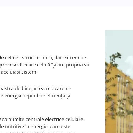
de celule
- structuri mici, dar extrem de
 procese
. Fiecare celulă își are propria sa
 aceluiași sistem.
noastră de bine, viteza cu care ne
te energia
depind de eficiența și
esea numite
centrale electrice celulare
.
e nutritive în energie, care este