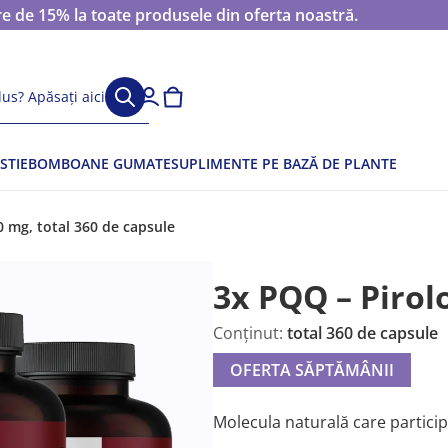
 de 15% la toate produsele din oferta noastră.
us? Apăsați aici
STIE
BOMBOANE GUMATE
SUPLIMENTE PE BAZĂ DE PLANTE
 mg, total 360 de capsule
3x PQQ – Pirol
Conținut:
total 360 de capsule
OFERTA SĂPTĂMÂNII
Molecula naturală care participă