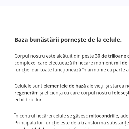
Baza bunăstării pornește de la celule.
Corpul nostru este alcătuit din peste
30 de trilioane 
complexe, care efectuează în fiecare moment
mii de
funcție, dar toate funcționează în armonie ca parte a
Celulele sunt
elementele de bază
ale vieții și starea 
regenerăm
și eficiența cu care corpul nostru
foloseș
echilibrul lor.
În centrul fiecărei celule se găsesc
mitocondriile
, ad
Principala lor funcție este de a transforma substanțel