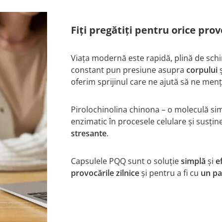
Fiți pregătiți pentru orice pro
Viața modernă este rapidă, plină de schim
constant pun presiune asupra
corpului
oferim sprijinul care ne ajută să ne me
Pirolochinolina chinona – o moleculă sim
enzimatic în procesele celulare și susțin
stresante
.
Capsulele PQQ sunt o soluție
simplă
și
e
provocările zilnice
și pentru a fi cu
un pa