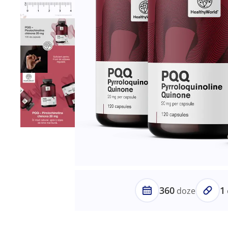
360
1
doze