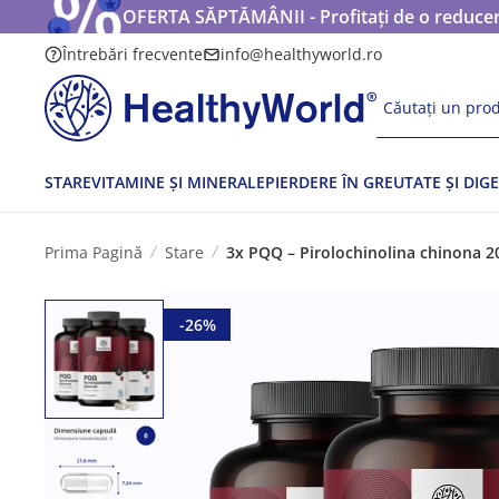
OFERTA SĂPTĂMÂNII - Profitați de o reducere
Întrebări frecvente
info@healthyworld.ro
Căutați un prod
STARE
VITAMINE ȘI MINERALE
PIERDERE ÎN GREUTATE ȘI DIGE
Prima Pagină
Stare
3x PQQ – Pirolochinolina chinona 20
-26%