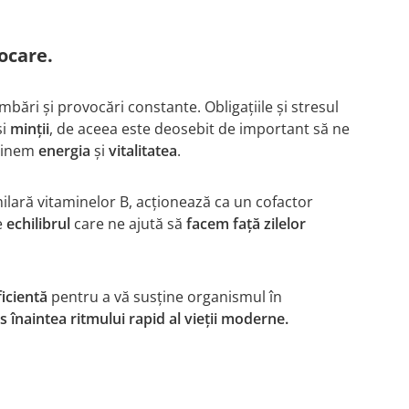
vocare.
bări și provocări constante. Obligațiile și stresul
și
minții
, de aceea este deosebit de important să ne
nținem
energia
și
vitalitatea
.
ilară vitaminelor B, acționează ca un cofactor
e
echilibrul
care ne ajută să
facem față zilelor
ficientă
pentru a vă susține organismul în
s înaintea ritmului rapid al vieții moderne.