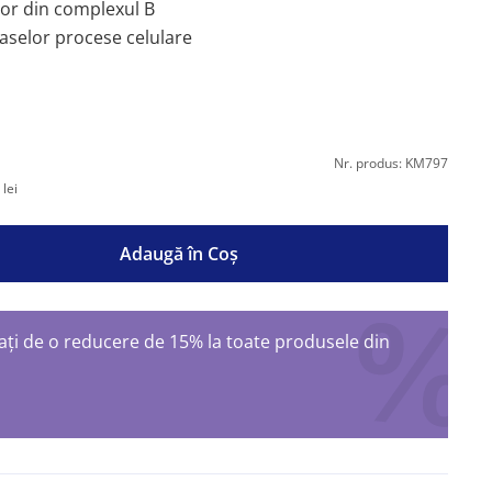
lor din complexul B
selor procese celulare
Nr. produs: KM797
lei
Adaugă în Coş
ți de o reducere de 15% la toate produsele din
ș