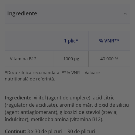
Ingrediente
1 plic*
% VNR**
Vitamina B12
1000 µg
40.000 %
*Doza zilnica recomandata. **% VNR = Valoare
nutrițională de referință.
Ingrediente:
xilitol (agent de umplere), acid citric
(regulator de aciditate), aromă de măr, dioxid de siliciu
(agent antiaglomerant), glicozizi de steviol (stevia;
îndulcitor), metilcobalamina (vitamina B12).
Conținut:
3 x 30 de plicuri = 90 de plicuri