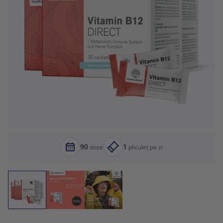
90
1
doze
pliculeț pe zi