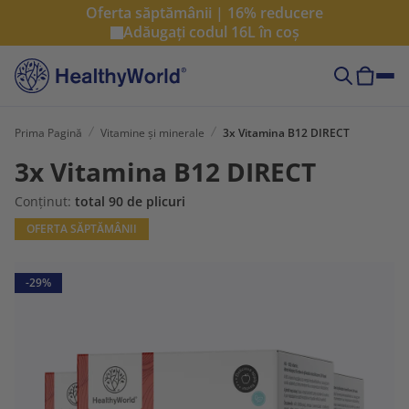
Oferta săptămânii | 16% reducere
Adăugați codul
16L
în coș
Prima Pagină
Vitamine și minerale
3x Vitamina B12 DIRECT
3x Vitamina B12 DIRECT
Conținut:
total 90 de plicuri
OFERTA SĂPTĂMÂNII
-29%