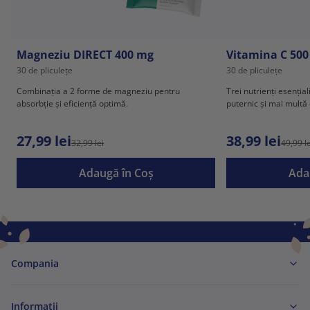
Magneziu DIRECT 400 mg
Vitamina C 500
30 de pliculețe
30 de pliculețe
Combinația a 2 forme de magneziu pentru
Trei nutrienți esenția
absorbție și eficiență optimă.
puternic și mai multă
27,99 lei
38,99 lei
32,99 lei
49,99 le
Adaugă în Coş
Ada
Compania
Informaţii