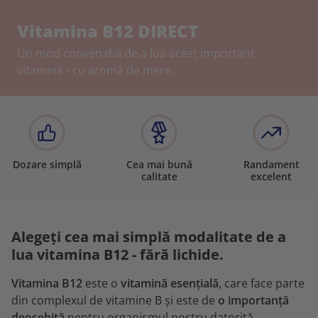
Vitamina B12 DIRECT
Un mod convenabil de a lua acest important
vitamină - cu aromă de mere.
Dozare simplă
Cea mai bună
Randament
calitate
excelent
Alegeți cea mai simplă modalitate de a
lua vitamina B12 - fără lichide.
Vitamina B12
este o
vitamină esențială
, care face parte
din complexul de vitamine B și este de
o importanță
deosebită
pentru organismul nostru datorită