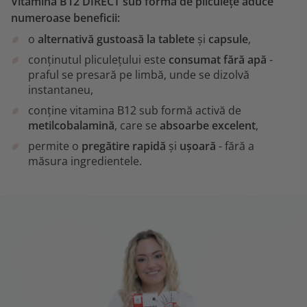
Vitamina B12 DIRECT sub formă de pliculețe aduce
numeroase beneficii:
o
alternativă gustoasă la tablete
și
capsule
,
conținutul pliculețului este
consumat fără apă
-
praful se presară pe limbă, unde se dizolvă
instantaneu,
conține vitamina B12 sub formă activă de
metilcobalamină
, care se
absoarbe excelent
,
permite o
pregătire rapidă
și
ușoară
- fără a
măsura ingredientele.