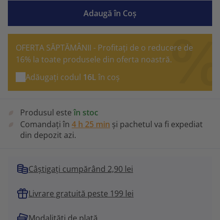
Adaugă în Coş
OFERTA SĂPTĂMÂNII - Profitați de o reducere de
16% la toate produsele din oferta noastră.
Adăugați codul
16L
în coș
Produsul este
în stoc
Comandați în
4 h 25 min
și pachetul va fi expediat
din depozit azi.
Câștigați cumpărând 2,90 lei
Livrare gratuită peste 199 lei
Modalități de plată