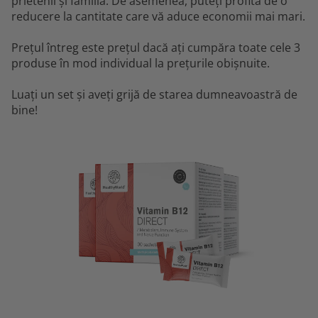
prietenii și familia. De asemenea, puteți profita de o
reducere la cantitate care vă aduce economii mai mari.
Prețul întreg este prețul dacă ați cumpăra toate cele 3
produse în mod individual la prețurile obișnuite.
Luați un set și aveți grijă de starea dumneavoastră de
bine!