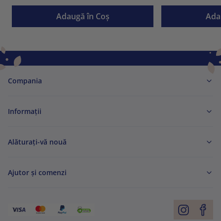
Adaugă în Coş
Ada
Compania
Informaţii
Alăturați-vă nouă
Ajutor și comenzi