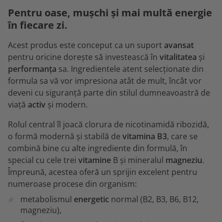
Pentru oase, mușchi și mai multă energie
în fiecare zi.
Acest produs este conceput ca un suport
avansat
pentru oricine dorește să investească în
vitalitatea
și
performanța
sa. Ingredientele atent selecționate din
formula sa vă vor impresiona atât de mult, încât vor
deveni cu siguranță parte din stilul dumneavoastră de
viață
activ
și modern.
Rolul central îl joacă clorura de nicotinamidă ribozidă,
o formă modernă și stabilă de
vitamina B3
, care se
combină bine cu alte ingrediente din formulă, în
special cu cele trei
vitamine
B și mineralul
magneziu
.
Împreună, acestea oferă un sprijin excelent pentru
numeroase procese din organism:
metabolismul
energetic
normal (B2, B3, B6, B12,
magneziu),