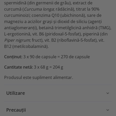
spermidină (din germenii de grâu), extract de
curcumă (
Curcuma longa
; rădăcină), titrat la 90%
curcuminoizi; coenzima Q10 (ubichinonă), sare de
magneziu a acizilor grași și dioxid de siliciu (agenți
antiaglomeranți), betaină trimetilglicină anhidră (TMG),
L-ergotionină, vit. B6 (piridoxal-5-fosfat), piperină (din
Piper nigrum
; fruct), vit. B2 (riboflavină-5-fosfat), vit.
B12 (metilcobalamină).
Conținut:
3 x 90 de capsule = 270 de capsule
Cantitate netă:
3 x 68 g = 204 g
Produsul este supliment alimentar.
Utilizare
Precauții