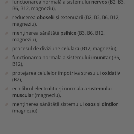
funcționarea normală a sistemului
nervos
(B2, B3,
B6, B12, magneziu),
reducerea
oboselii
și extenuării (B2, B3, B6, B12,
magneziu),
menținerea sănătății
psihice
(B3, B6, B12,
magneziu),
procesul de diviziune
celulară
(B12, magneziu),
funcționarea normală a sistemului
imunitar
(B6,
B12),
protejarea celulelor împotriva stresului
oxidativ
(B2),
echilibrul
electrolitic
și normală a
sistemului
muscular
(magneziu),
menținerea sănătății sistemului
osos
și
dinților
(magneziu).