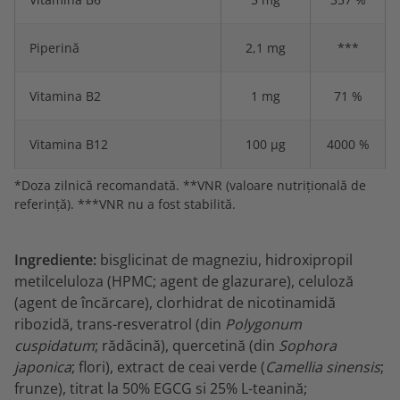
Piperină
2,1 mg
***
Vitamina B2
1 mg
71 %
Vitamina B12
100 µg
4000 %
*Doza zilnică recomandată. **VNR (valoare nutrițională de
referință). ***VNR nu a fost stabilită.
Ingrediente:
bisglicinat de magneziu, hidroxipropil
metilceluloza (HPMC; agent de glazurare), celuloză
(agent de încărcare), clorhidrat de nicotinamidă
ribozidă, trans-resveratrol (din
Polygonum
cuspidatum
; rădăcină), quercetină (din
Sophora
japonica
; flori), extract de ceai verde (
Camellia sinensis
;
frunze), titrat la 50% EGCG si 25% L-teanină;