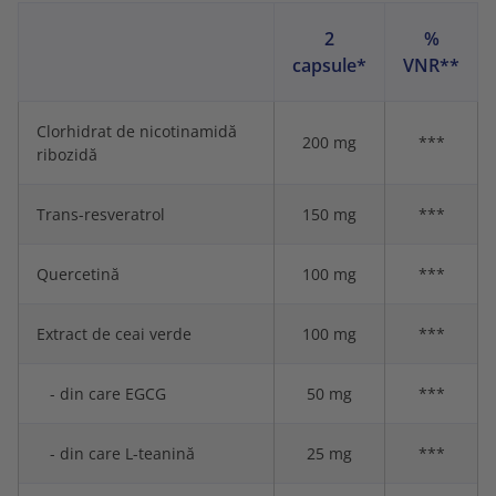
2
%
capsule*
VNR**
Clorhidrat de nicotinamidă
200 mg
***
ribozidă
Trans-resveratrol
150 mg
***
Quercetină
100 mg
***
Extract de ceai verde
100 mg
***
- din care EGCG
50 mg
***
- din care L-teanină
25 mg
***