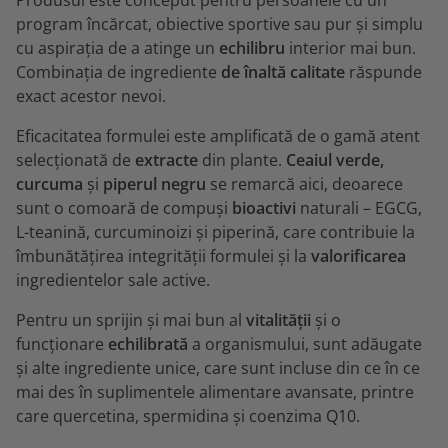
Produsul este conceput pentru persoanele cu un
program încărcat, obiective sportive sau pur și simplu
cu aspirația de a atinge un
echilibru
interior mai bun.
Combinația de ingrediente
de înaltă calitate
răspunde
exact acestor nevoi.
Eficacitatea formulei este amplificată de o gamă atent
selecționată de
extracte
din plante.
Ceaiul verde,
curcuma
și
piperul negru
se remarcă aici, deoarece
sunt o comoară de compuși
bioactivi
naturali – EGCG,
L-teanină, curcuminoizi și piperină, care contribuie la
îmbunătățirea integrității formulei și la
valorificarea
ingredientelor sale active.
Pentru un sprijin și mai bun al
vitalității
și o
funcționare
echilibrată
a organismului, sunt adăugate
și alte ingrediente unice, care sunt incluse din ce în ce
mai des în suplimentele alimentare avansate, printre
care quercetina, spermidina și coenzima Q10.