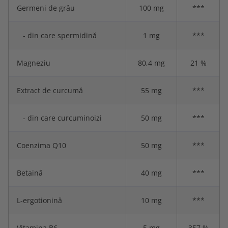
Germeni de grâu
100 mg
***
- din care spermidină
1 mg
***
Magneziu
80,4 mg
21 %
Extract de curcumă
55 mg
***
- din care curcuminoizi
50 mg
***
Coenzima Q10
50 mg
***
Betaină
40 mg
***
L-ergotionină
10 mg
***
Vitamina B6
5 mg
357 %