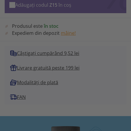
Adăugați codul
Z15
în coș
Produsul este
în stoc
Expediem din depozit
mâine!
Câștigați cumpărând 9,52 lei
Livrare gratuită peste 199 lei
Modalități de plată
FAN