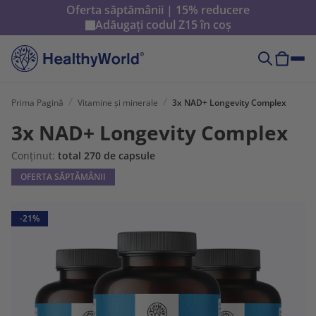
Oferta săptămânii | 15% reducere
Adăugați codul
Z15
în coș
Prima Pagină
Vitamine și minerale
3x NAD+ Longevity Complex
3x NAD+ Longevity Complex
Conținut:
total 270 de capsule
OFERTA SĂPTĂMÂNII
-21%