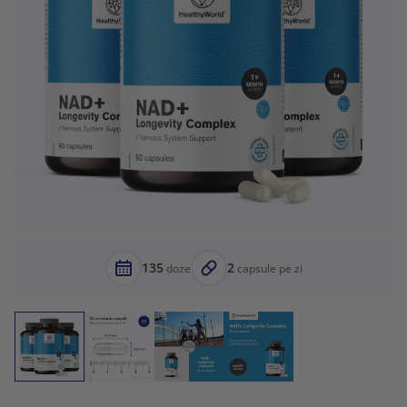
135
2
doze
capsule pe zi