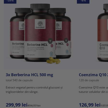
-39%
-8%
3x Berberina HCL 500 mg
Coenzima Q10 
total 540 de capsule
120 de capsule
Extract vegetal pentru controlul glucozei și
Coenzima Q10 este u
trigliceridelor din sânge.
tuturor celulelor din 
299,99 lei
126,99 lei
494,97 lei
137,9