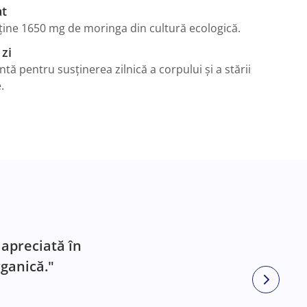
at
ține 1650 mg de moringa din cultură ecologică.
 zi
tă pentru susținerea zilnică a corpului și a stării
.
 apreciată în
ganică."