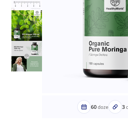
60
3
doze
c