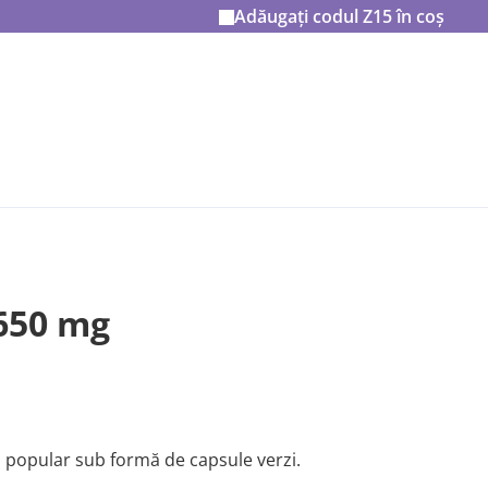
Adăugați codul
Z15
în coș
650 mg
i popular sub formă de capsule verzi.