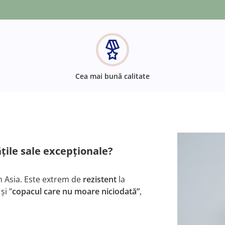
Cea mai bună calitate
ățile sale excepţionale?
in Asia. Este extrem de
rezistent
la
și ”
copacul care nu moare niciodată”
,