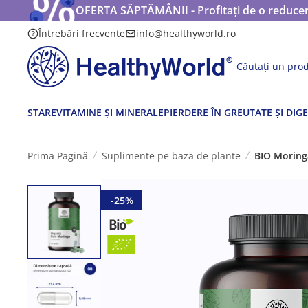
OFERTA SĂPTĂMÂNII - Profitați de o reducere
Întrebări frecvente
info@healthyworld.ro
Căutați un prod
STARE
VITAMINE ȘI MINERALE
PIERDERE ÎN GREUTATE ȘI DIGE
Prima Pagină
Suplimente pe bază de plante
BIO Moring
-25%