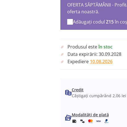
OFERTA SĂPTĂMÂNII - Profita
oferta noastră.
Adăugați codul
Z15
în co
Produsul este
în stoc
Data expirării:
30.09.2028
Expediere
10.08.2026
Credit
Câștigați cumpărând 2,06 lei
Modalități de plată