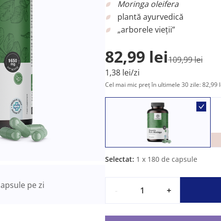
Moringa oleifera
plantă ayurvedică
„arborele vieții”
82,99 lei
109,99 lei
1,38 lei/zi
Cel mai mic preț în ultimele 30 zile: 82,99 l
Selectat:
1
x 180 de capsule
apsule pe zi
-
+