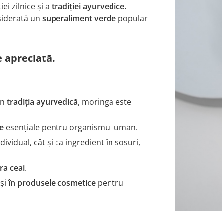
ei zilnice și a
tradiției ayurvedice.
nsiderată un
superaliment verde
popular
 apreciată.
în
tradiția ayurvedică
, moringa este
ve
esențiale pentru organismul uman.
dividual, cât și ca ingredient în sosuri,
ra ceai
.
 și
în produsele cosmetice
pentru