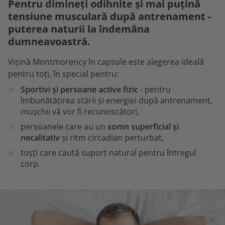
Pentru dimineți odihnite și mai puțină
tensiune musculară după antrenament -
puterea naturii la îndemâna
dumneavoastră.
Vişină Montmorency în capsule este alegerea ideală
pentru toți, în special pentru:
Sportivi și persoane active fizic
- pentru
îmbunătățirea stării și energiei după antrenament,
mușchii vă vor fi recunoscători,
persoanele care au un
somn superficial și
necalitativ
și ritm circadian perturbat,
toșți care caută suport natural pentru întregul
corp.