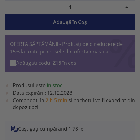
-
+
Adaugă în Coş
OFERTA SĂPTĂMÂNII - Profitați de o reducere de
15% la toate produsele din oferta noastră.
Adăugați codul
Z15
în coș
Produsul este
în stoc
Data expirării:
12.12.2028
Comandați în
2 h 5 min
și pachetul va fi expediat din
depozit azi.
Câștigați cumpărând 1,78 lei