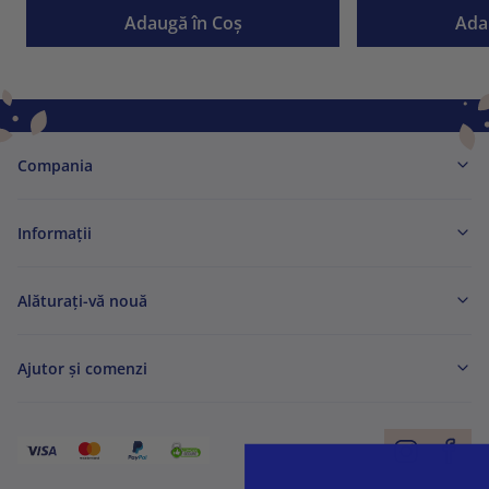
Adaugă în Coş
Ada
Compania
Informaţii
Alăturați-vă nouă
Ajutor și comenzi