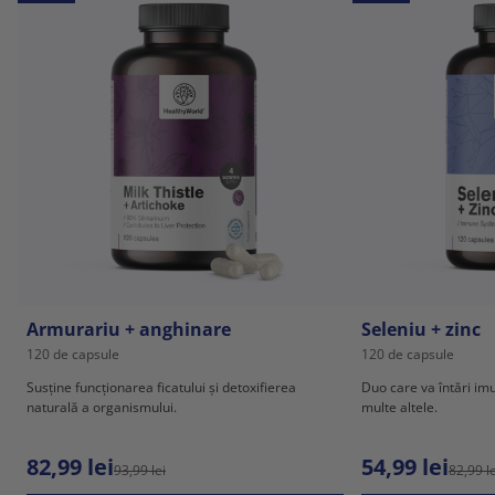
Armurariu + anghinare
Seleniu + zinc
120 de capsule
120 de capsule
Susține funcționarea ficatului și detoxifierea
Duo care va întări imu
naturală a organismului.
multe altele.
82,99 lei
54,99 lei
93,99 lei
82,99 le