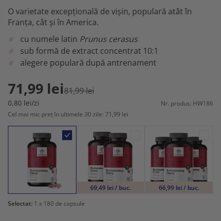
O varietate excepțională de vișin, populară atât în
Franța, cât și în America.
cu numele latin
Prunus cerasus
sub formă de extract concentrat 10:1
alegere populară după antrenament
71,99 lei
81,99 lei
0,80 lei/zi
Nr. produs: HW186
Cel mai mic preț în ultimele 30 zile: 71,99 lei
69,49 lei / buc.
66,99 lei / buc.
Selectat:
1
x 180 de capsule