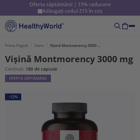
Oferta săptămânii | 15% reducere
Adăugați codul
Z15
în coș
Prima Pagină
Stare
Vișină Montmorency 3000 mg
Vișină Montmorency 3000 mg
Conținut:
180 de capsule
OFERTA SĂPTĂMÂNII
-12%