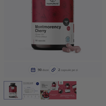
90
2
doze
capsule pe zi