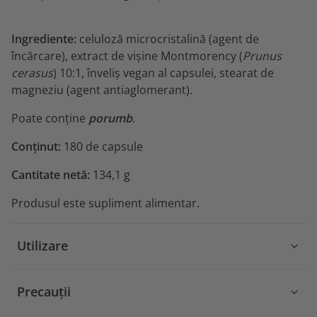
Ingrediente:
celuloză microcristalină (agent de
încărcare), extract de vișine Montmorency (
Prunus
cerasus
) 10:1, înveliș vegan al capsulei, stearat de
magneziu (agent antiaglomerant).
Poate conține
porumb
.
Conținut:
180 de capsule
Cantitate netă:
134,1 g
Produsul este supliment alimentar.
Utilizare
Precauții