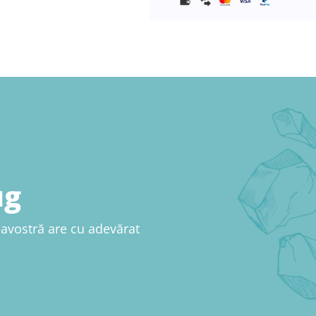
µg
avostră are cu adevărat