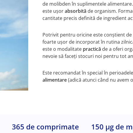
de molibden în suplimentele alimentare
este ușor
absorbită
de organism. Form
cantitate precis definită de ingredient ac
Potrivit pentru oricine este conștient d
foarte ușor de incorporat în rutina ziln
este o modalitate
practică
de a oferi or
nevoie să faceți stocuri noi pentru tot 
Este recomandat în special în perioadel
alimentare
(adică atunci când nu avem o 
365 de comprimate
150 µg de m