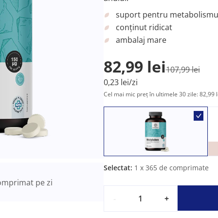
suport pentru metabolismul
conținut ridicat
ambalaj mare
82,99 lei
107,99 lei
0,23 lei/zi
Cel mai mic preț în ultimele 30 zile: 82,99 l
Selectat:
1
x 365 de comprimate
mprimat pe zi
-
+