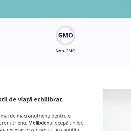
Non-GMO
il de viață echilibrat.
umai de macronutrienți pentru o
cronutrienți.
Molibdenul
ocupă un loc
ste necesar organismului în cantități