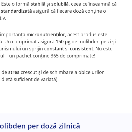
. Este o formă
stabilă
și
solubilă
, ceea ce înseamnă că
a
standardizată
asigură că fiecare doză conține o
tiv.
e importanța
micronutrienților
, acest produs este
ică. Un comprimat asigură
150 µg
de molibden pe zi și
ganismului un sprijin
constant
și
consistent
. Nu este
anul – un pachet conține 365 de comprimate!
e de
stres
crescut și de schimbare a obiceiurilor
dietă suficient de variată).
olibden per doză zilnică