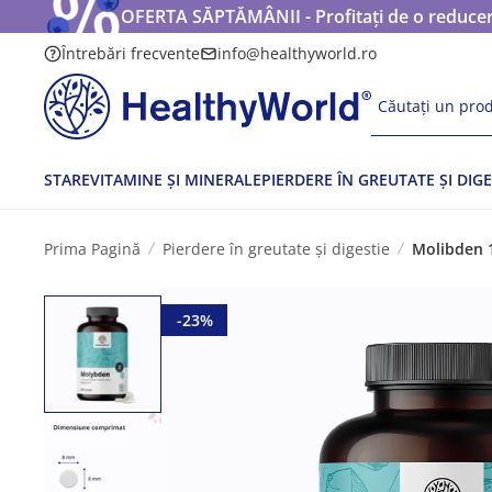
OFERTA SĂPTĂMÂNII - Profitați de o reducere
Întrebări frecvente
info@healthyworld.ro
Căutați un prod
STARE
VITAMINE ȘI MINERALE
PIERDERE ÎN GREUTATE ȘI DIGE
Prima Pagină
Pierdere în greutate și digestie
Molibden 
-23%