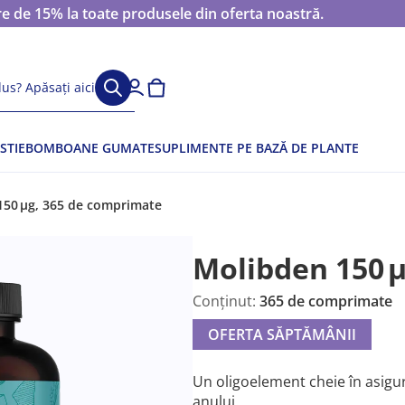
 de 15% la toate produsele din oferta noastră.
us? Apăsați aici
STIE
BOMBOANE GUMATE
SUPLIMENTE PE BAZĂ DE PLANTE
150 µg, 365 de comprimate
Molibden 150 
Conținut:
365 de comprimate
OFERTA SĂPTĂMÂNII
Un oligoelement cheie în asigur
anului.