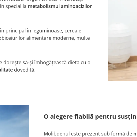
în special la
metabolismul aminoacizilor
în principal în leguminoase, cereale
ă obiceiurilor alimentare moderne, multe
ne dorește să-și îmbogățească dieta cu o
alitate
dovedită.
O alegere fiabilă pentru susți
Molibdenul este prezent sub formă de
m