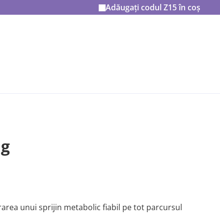
Adăugați codul
Z15
în coș
µg
area unui sprijin metabolic fiabil pe tot parcursul