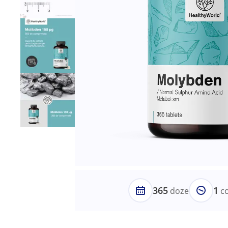
365
1
doze
co