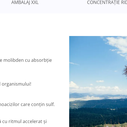
AMBALAJ XXL
CONCENTRAȚIE RI
de molibden cu absorbție
al organismului!
acizilor care conțin sulf.
cu ritmul accelerat și