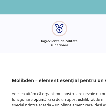
Ingrediente de calitate
superioară
Molibden – element esențial pentru un st
Adesea uităm că organismul nostru are nevoie nu n
funcționare
optimă
, ci și de un aport
echilibrat
de mi
special printre aceștia – un oligoelement care, deși e