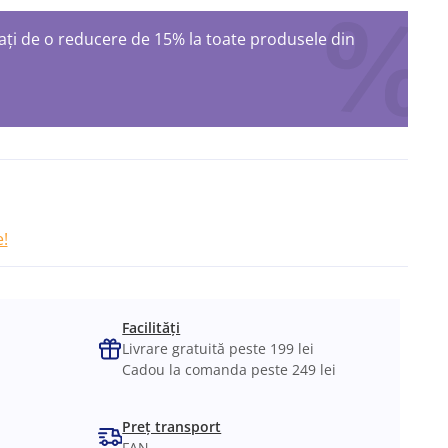
ți de o reducere de 15% la toate produsele din
ș
!
Facilități
Livrare gratuită peste 199 lei
Cadou la comanda peste 249 lei
Preț transport
FAN