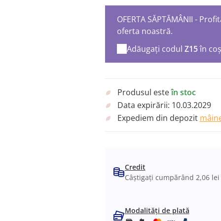
OFERTA SĂPTĂMÂNII - Profita
oferta noastră.
Adăugați codul
Z15
în co
Produsul este
în stoc
Data expirării:
10.03.2029
Expediem din depozit
mâine
Credit
Câștigați cumpărând 2,06 lei
Modalități de plată