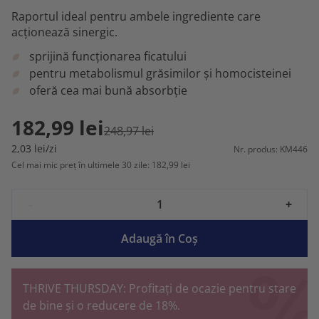
Raportul ideal pentru ambele ingrediente care
acționează sinergic.
sprijină funcționarea ficatului
pentru metabolismul grăsimilor și homocisteinei
oferă cea mai bună absorbție
182,99 lei
248,97 lei
2,03 lei/zi
Nr. produs: KM446
Cel mai mic preț în ultimele 30 zile: 182,99 lei
-
+
Adaugă în Coş
THRIVE THURSDAY: Profitați de ocazie pentru stare
de bine și o reducere de 18%.