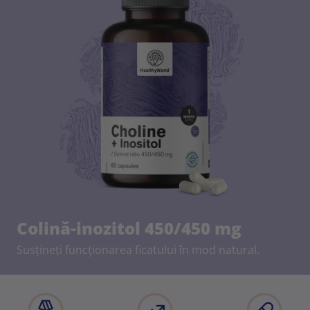
Colină-inozitol 450/450 mg
Susțineți funcționarea ficatului în mod natural.