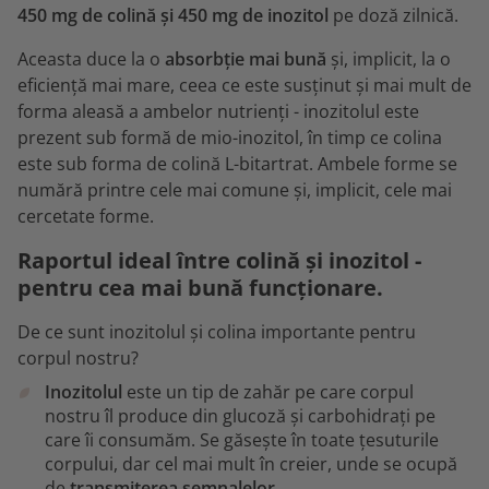
450 mg de colină și 450 mg de inozitol
pe doză zilnică.
Aceasta duce la o
absorbție mai bună
și, implicit, la o
eficiență mai mare, ceea ce este susținut și mai mult de
forma aleasă a ambelor nutrienți - inozitolul este
prezent sub formă de mio-inozitol, în timp ce colina
este sub forma de colină L-bitartrat. Ambele forme se
numără printre cele mai comune și, implicit, cele mai
cercetate forme.
Raportul ideal între colină și inozitol -
pentru cea mai bună funcționare.
De ce sunt inozitolul și colina importante pentru
corpul nostru?
Inozitolul
este un tip de zahăr pe care corpul
nostru îl produce din glucoză și carbohidrați pe
care îi consumăm. Se găsește în toate țesuturile
corpului, dar cel mai mult în creier, unde se ocupă
de
transmiterea semnalelor
.