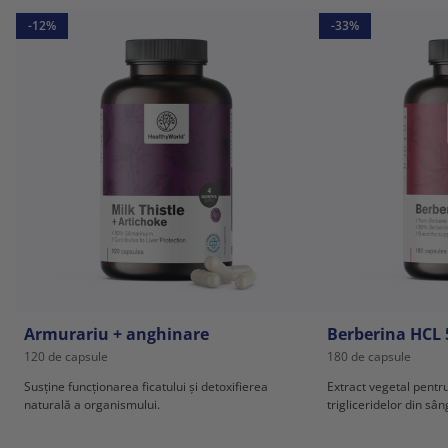
-12%
-33%
Armurariu + anghinare
Berberina HCL
120 de capsule
180 de capsule
Susține funcționarea ficatului și detoxifierea
Extract vegetal pentru
naturală a organismului.
trigliceridelor din sân