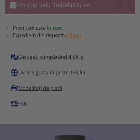
Adăugați codul
THRIVE18
în coș
Produsul este
în stoc
Expediem din depozit
mâine!
Câștigați cumpărând 4,54 lei
Livrare gratuită peste 199 lei
Modalități de plată
FAN