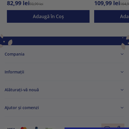
82,99 lei
109,99 lei
93,99 lei
164,9
Adaugă în Coş
Ada
Compania
Informaţii
Alăturați-vă nouă
Ajutor și comenzi