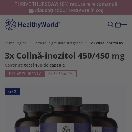
THRIVE THURSDAY: 18% reducere la comandă
Adăugați codul
THRIVE18
în coș
Prima Pagină
Pierdere în greutate și digestie
3x Colină-inozitol 450/450 mg
3x Colină-inozitol 450/450 mg
Conținut:
total 180 de capsule
THRIVE THURSDAY
0d 6h 56m 11s
-27%