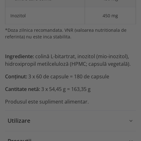
Inozitol
450 mg
*Doza zilnica recomandata. VNR (valoarea nutritionala de
referinta) nu este inca stabilita.
Ingrediente:
colină L-bitartrat, inozitol (mio-inozitol),
hidroxipropil metilceluloză (HPMC; capsulă vegetală).
Conținut:
3 x 60 de capsule = 180 de capsule
Cantitate netă:
3 x 54,45 g = 163,35 g
Produsul este supliment alimentar.
Utilizare