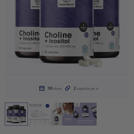
90
2
doze
capsule pe zi