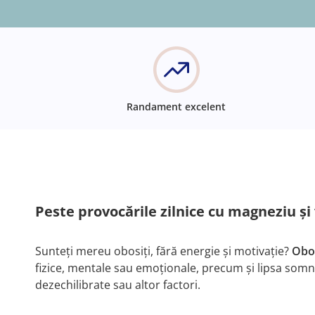
Randament excelent
Peste provocările zilnice cu magneziu și
Sunteți mereu obosiți, fără energie și motivație?
Obo
fizice, mentale sau emoționale, precum și lipsa somnul
dezechilibrate sau altor factori.