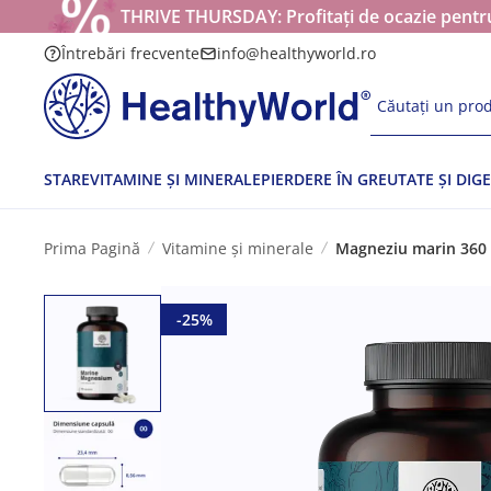
THRIVE THURSDAY: Profitați de ocazie pentru
Întrebări frecvente
info@healthyworld.ro
Căutați un prod
STARE
VITAMINE ȘI MINERALE
PIERDERE ÎN GREUTATE ȘI DIGE
Prima Pagină
Vitamine și minerale
Magneziu marin 360 
-25%