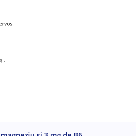
nervos
,
și,
 magneziu și 3 mg de B6