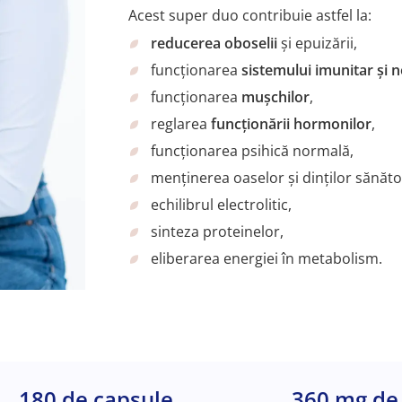
Acest super duo contribuie astfel la:
reducerea oboselii
și epuizării,
funcționarea
sistemului imunitar și 
funcționarea
mușchilor
,
reglarea
funcționării hormonilor
,
funcționarea psihică normală,
menținerea oaselor și dinților sănăto
echilibrul electrolitic,
sinteza proteinelor,
eliberarea energiei în metabolism.
180 de capsule
360 mg de