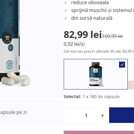
reduce oboseala
sprijină mușchii și sistemul
din sursă naturală
82,99 lei
109,99 lei
0,92 lei/zi
Cel mai mic preț în ultimele 30 zile: 82,99 l
Selectat:
1
x 180 de capsule
apsule pe zi
-
+