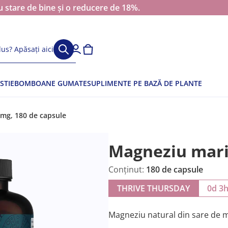
 stare de bine și o reducere de 18%.
us? Apăsați aici
STIE
BOMBOANE GUMATE
SUPLIMENTE PE BAZĂ DE PLANTE
mg, 180 de capsule
Magneziu mari
Conținut:
180 de capsule
THRIVE THURSDAY
0d 3
Magneziu natural din sare de ma