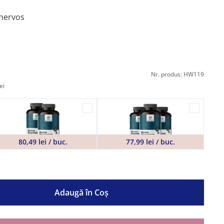
 nervos
Nr. produs: HW119
ei
80,49 lei / buc.
77,99 lei / buc.
Adaugă în Coş