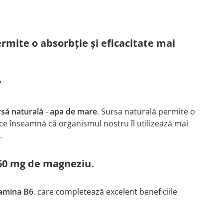
mite o absorbție și eficacitate mai
?
rsă naturală
-
apa de mare
. Sursa naturală permite o
 ce înseamnă că organismul nostru îl utilizează mai
.
 360 mg de magneziu.
tamina B6
, care completează excelent beneficiile