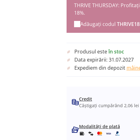
THRIVE THURSDAY: Profitați 
18%.
Adăugați codul
THRIVE18
Produsul este
în stoc
Data expirării:
31.07.2027
Expediem din depozit
mâine
Credit
Câștigați cumpărând 2,06 lei
Modalități de plată