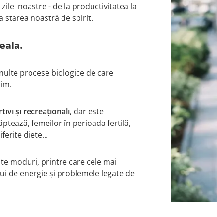
ilei noastre - de la productivitatea la
la starea noastră de spirit.
eala.
multe procese biologice de care
tim.
tivi și recreaționali
, dar este
tează, femeilor în perioada fertilă,
ferite diete...
ite moduri, printre care cele mai
ui de energie și problemele legate de