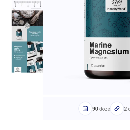
90
2
doze
c