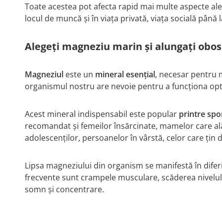
Toate acestea pot afecta rapid mai multe aspecte ale z
locul de muncă și în viața privată, viața socială până 
Alegeți magneziu marin și alungați obos
Magneziul
este un
mineral esențial
, necesar pentru 
organismul nostru are nevoie pentru a funcționa op
Acest mineral indispensabil este popular
printre spor
recomandat și femeilor însărcinate, mamelor care alăp
adolescenților, persoanelor în vârstă, celor care țin di
Lipsa magneziului din organism se manifestă în difer
frecvente sunt crampele musculare, scăderea nivelul
somn și concentrare.