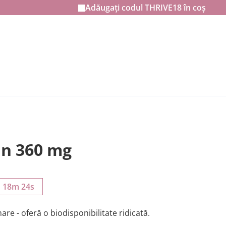
Adăugați codul
THRIVE18
în coș
n 360 mg
h 18m 22s
re - oferă o biodisponibilitate ridicată.