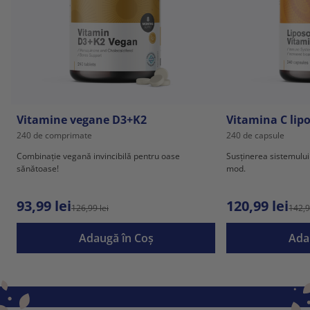
Vitamine vegane D3+K2
Vitamina C lip
240 de comprimate
240 de capsule
Combinație vegană invincibilă pentru oase
Susținerea sistemului 
sănătoase!
mod.
93,99 lei
120,99 lei
126,99 lei
142,9
Adaugă în Coş
Ada