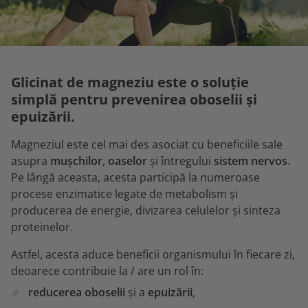
Glicinat de magneziu este o soluție
simplă pentru prevenirea oboselii și
epuizării.
Magneziul este cel mai des asociat cu beneficiile sale
asupra
mușchilor
,
oaselor
și întregului
sistem nervos
.
Pe lângă aceasta, acesta participă la numeroase
procese enzimatice legate de metabolism și
producerea de energie, divizarea celulelor și sinteza
proteinelor.
Astfel, acesta aduce beneficii organismului în fiecare zi,
deoarece contribuie la / are un rol în:
reducerea oboselii
și a
epuizării
,