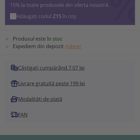
15% la toate produsele din oferta noastră.
Adăugați codul
Z15
în coș
Produsul este
în stoc
Expediem din depozit
mâine!
Câștigați cumpărând 7,07 lei
Livrare gratuită peste 199 lei
Modalități de plată
FAN