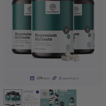
270
2
doze
capsule pe zi