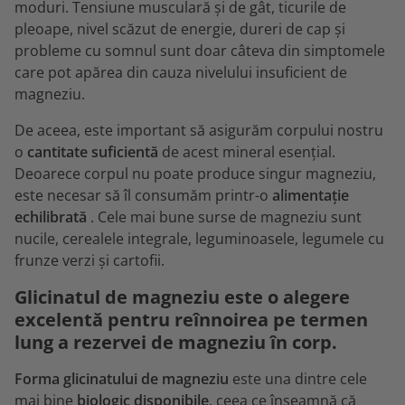
moduri. Tensiune musculară și de gât, ticurile de
pleoape, nivel scăzut de energie, dureri de cap și
probleme cu somnul sunt doar câteva din simptomele
care pot apărea din cauza nivelului insuficient de
magneziu.
De aceea, este important să asigurăm corpului nostru
o
cantitate suficientă
de acest mineral esențial.
Deoarece corpul nu poate produce singur magneziu,
este necesar să îl consumăm printr-o
alimentație
echilibrată
. Cele mai bune surse de magneziu sunt
nucile, cerealele integrale, leguminoasele, legumele cu
frunze verzi și cartofii.
Glicinatul de magneziu este o alegere
excelentă pentru reînnoirea pe termen
lung a rezervei de magneziu în corp.
Forma glicinatului de magneziu
este una dintre cele
mai bine
biologic disponibile
, ceea ce înseamnă că