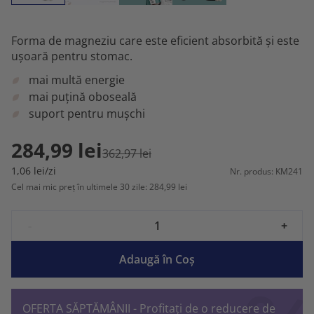
Forma de magneziu care este eficient absorbită și este
ușoară pentru stomac.
mai multă energie
mai puțină oboseală
suport pentru mușchi
284,99 lei
362,97 lei
1,06 lei/zi
Nr. produs: KM241
Cel mai mic preț în ultimele 30 zile: 284,99 lei
-
+
Adaugă în Coş
OFERTA SĂPTĂMÂNII - Profitați de o reducere de