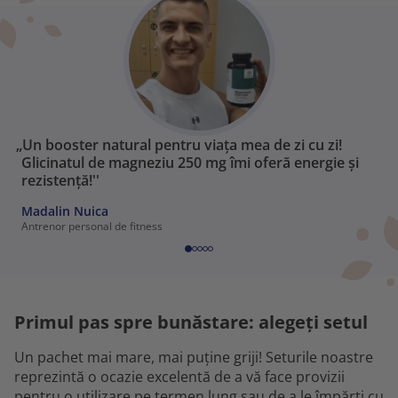
„Un booster natural pentru viața mea de zi cu zi!
Glicinatul de magneziu 250 mg îmi oferă energie și
rezistență!''
Madalin Nuica
Antrenor personal de fitness
Primul pas spre bunăstare: alegeți setul
Un pachet mai mare, mai puține griji! Seturile noastre
reprezintă o ocazie excelentă de a vă face provizii
pentru o utilizare pe termen lung sau de a le împărți cu