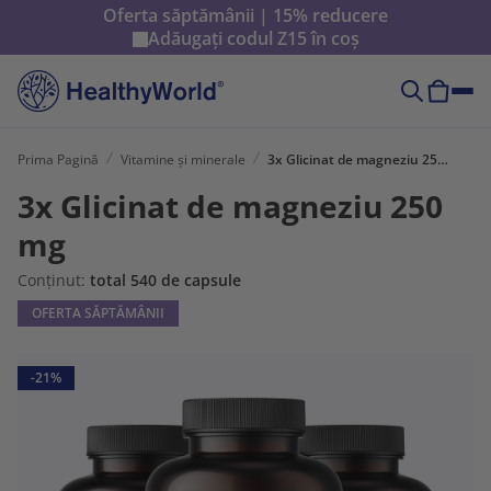
Oferta săptămânii | 15% reducere
Adăugați codul
Z15
în coș
Prima Pagină
Vitamine și minerale
3x Glicinat de magneziu 250 mg
3x Glicinat de magneziu 250
mg
Conținut:
total 540 de capsule
OFERTA SĂPTĂMÂNII
-21%