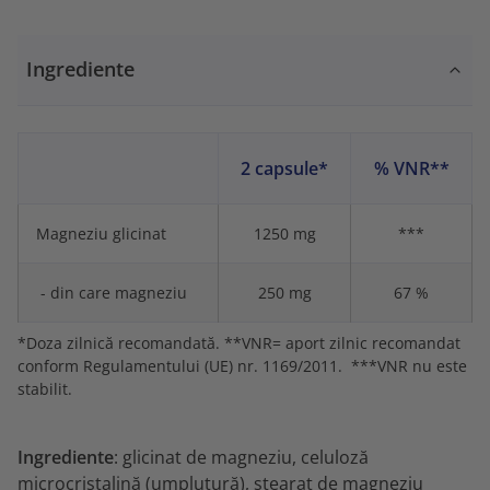
Ingrediente
2 capsule*
% VNR**
Magneziu glicinat
1250 mg
***
- din care magneziu
250 mg
67 %
*Doza zilnică recomandată. **VNR= aport zilnic recomandat
conform Regulamentului (UE) nr. 1169/2011. ***VNR nu este
stabilit.
Ingrediente
: glicinat de magneziu, celuloză
microcristalină (umplutură), stearat de magneziu