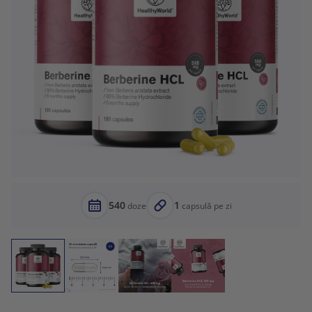
540
1
doze
capsulă pe zi