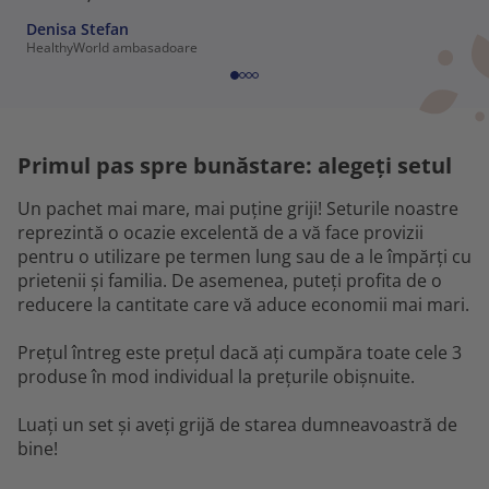
Denisa Stefan
HealthyWorld ambasadoare
Primul pas spre bunăstare: alegeți setul
Un pachet mai mare, mai puține griji! Seturile noastre
reprezintă o ocazie excelentă de a vă face provizii
pentru o utilizare pe termen lung sau de a le împărți cu
prietenii și familia. De asemenea, puteți profita de o
reducere la cantitate care vă aduce economii mai mari.
Prețul întreg este prețul dacă ați cumpăra toate cele 3
produse în mod individual la prețurile obișnuite.
Luați un set și aveți grijă de starea dumneavoastră de
bine!