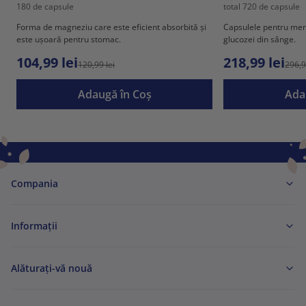
180 de capsule
total 720 de capsule
Forma de magneziu care este eficient absorbită și
Capsulele pentru menț
este ușoară pentru stomac.
glucozei din sânge.
104,99 lei
218,99 lei
120,99 lei
296,9
Adaugă în Coş
Ada
Compania
Informaţii
Alăturați-vă nouă