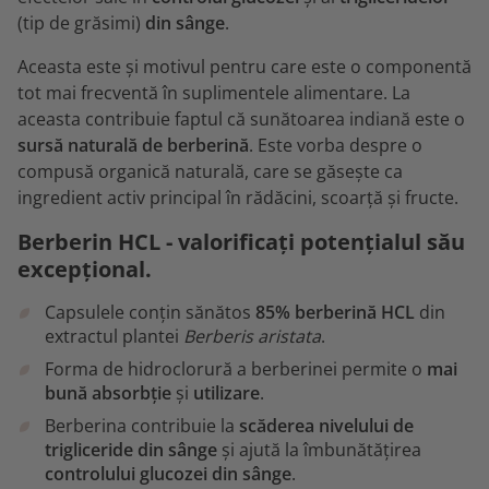
(tip de grăsimi)
din sânge
.
Aceasta este și motivul pentru care este o componentă
tot mai frecventă în suplimentele alimentare. La
aceasta contribuie faptul că sunătoarea indiană este o
sursă naturală de berberină
. Este vorba despre o
compusă organică naturală, care se găsește ca
ingredient activ principal în rădăcini, scoarță și fructe.
Berberin HCL - valorificați potențialul său
excepțional.
Capsulele conțin sănătos
85% berberină HCL
din
extractul plantei
Berberis aristata
.
Forma de hidroclorură a berberinei permite o
mai
bună absorbție
și
utilizare
.
Berberina contribuie la
scăderea nivelului de
trigliceride din sânge
și ajută la îmbunătățirea
controlului glucozei din sânge
.