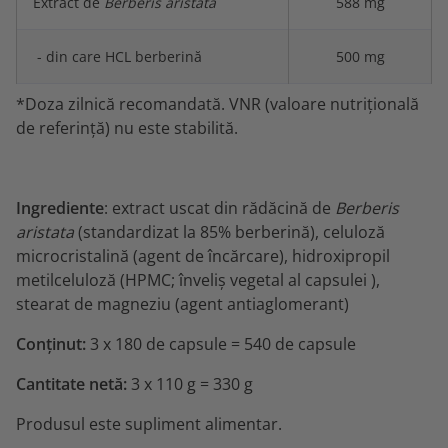
Extract de
Berberis aristata
588 mg
- din care HCL berberină
500 mg
*Doza zilnică recomandată. VNR (valoare nutrițională
de referință) nu este stabilită.
Ingrediente
: extract uscat din rădăcină de
Berberis
aristata
(standardizat la 85% berberină), celuloză
microcristalină (agent de încărcare), hidroxipropil
metilceluloză (HPMC; înveliș vegetal al capsulei ),
stearat de magneziu (agent antiaglomerant)
Conținut:
3 x 180 de capsule = 540 de capsule
Cantitate netă:
3 x 110 g = 330 g
Produsul este supliment alimentar.