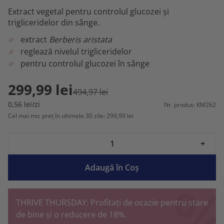
Extract vegetal pentru controlul glucozei și
trigliceridelor din sânge.
extract
Berberis aristata
reglează nivelul trigliceridelor
pentru controlul glucozei în sânge
299,99 lei
494,97 lei
0,56 lei/zi
Nr. produs: KM262
Cel mai mic preț în ultimele 30 zile: 299,99 lei
-
+
Adaugă în Coş
THRIVE THURSDAY: Profitați de ocazie pentru stare
de bine și o reducere de 18%.