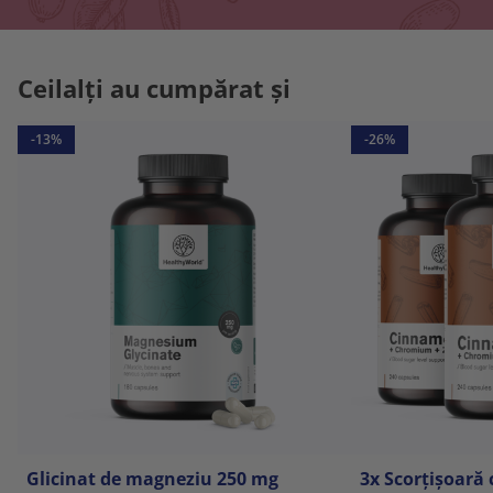
Ceilalți au cumpărat și
-13%
-26%
Glicinat de magneziu 250 mg
3x Scorțișoară 