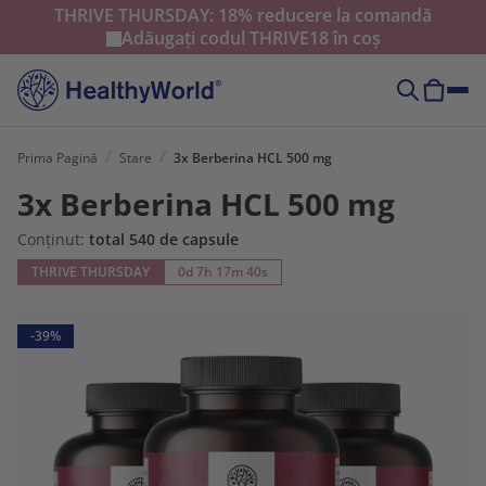
THRIVE THURSDAY: 18% reducere la comandă
Adăugați codul
THRIVE18
în coș
Prima Pagină
Stare
3x Berberina HCL 500 mg
3x Berberina HCL 500 mg
Conținut:
total 540 de capsule
THRIVE THURSDAY
0d 7h 17m 39s
-39%