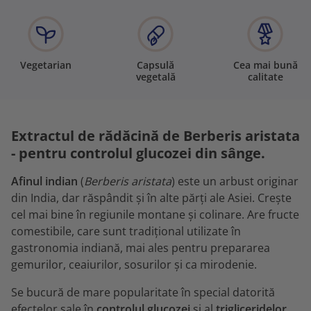
Vegetarian
Capsulă
Cea mai bună
vegetală
calitate
Extractul de rădăcină de Berberis aristata
- pentru controlul glucozei din sânge.
Afinul indian
(
Berberis aristata
) este un arbust originar
din India, dar răspândit și în alte părți ale Asiei. Crește
cel mai bine în regiunile montane și colinare. Are fructe
comestibile, care sunt tradițional utilizate în
gastronomia indiană, mai ales pentru prepararea
gemurilor, ceaiurilor, sosurilor și ca mirodenie.
Se bucură de mare popularitate în special datorită
efectelor sale în
controlul glucozei
și al
trigliceridelor