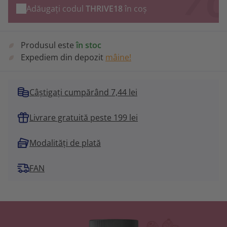
Adăugați codul
THRIVE18
în coș
Produsul este
în stoc
Expediem din depozit
mâine!
Câștigați cumpărând 7,44 lei
Livrare gratuită peste 199 lei
Modalități de plată
FAN