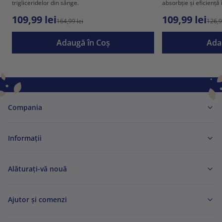
trigliceridelor din sânge.
absorbție și eficiență 
109,99 lei
109,99 lei
164,99 lei
126,9
Adaugă în Coş
Ada
Compania
Informaţii
Alăturați-vă nouă
Ajutor și comenzi