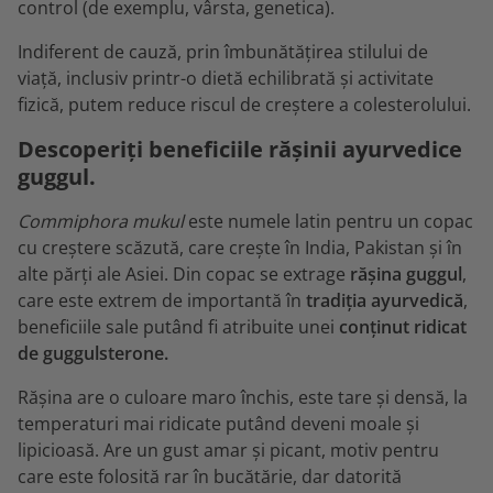
control (de exemplu, vârsta, genetica).
Indiferent de cauză, prin îmbunătățirea stilului de
viață, inclusiv printr-o dietă echilibrată și activitate
fizică, putem reduce riscul de creștere a colesterolului.
Descoperiți beneficiile rășinii ayurvedice
guggul.
Commiphora mukul
este numele latin pentru un copac
cu creștere scăzută, care crește în India, Pakistan și în
alte părți ale Asiei. Din copac se extrage
rășina guggul
,
care este extrem de importantă în
tradiția ayurvedică
,
beneficiile sale putând fi atribuite unei
conținut ridicat
de guggulsterone.
Rășina are o culoare maro închis, este tare și densă, la
temperaturi mai ridicate putând deveni moale și
lipicioasă. Are un gust amar și picant, motiv pentru
care este folosită rar în bucătărie, dar datorită