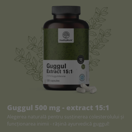
Guggul 500 mg - extract 15:1
Alegerea naturală pentru susținerea colesterolului și
funcționarea inimii - rășină ayurvedică guggul!