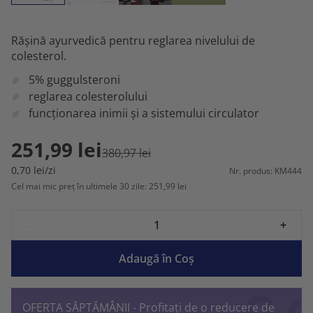
Rășină ayurvedică pentru reglarea nivelului de
colesterol.
5% guggulsteroni
reglarea colesterolului
funcționarea inimii și a sistemului circulator
251,99 lei
380,97 lei
0,70 lei/zi
Nr. produs: KM444
Cel mai mic preț în ultimele 30 zile: 251,99 lei
-
+
Adaugă în Coş
OFERTA SĂPTĂMÂNII - Profitați de o reducere de