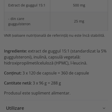
Extract de guggul 15:1
500 mg
- din care
25 mg
guggulsteron
VNR (valoare nutrițională de referință) nu este încă stabilită.
Ingrediente:
extract de guggul 15:1 (standardizat la 5%
guggulsteroni), inulină, capsulă vegetală:
hidroxipropilmetilceluloză (HPMC), l-leucină.
Conținut:
3 x 120 de capsule = 360 de capsule
Cantitate netă:
3 x 96 g = 288 g
Produsul este supliment alimentar.
Utilizare