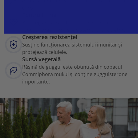
Ajută la menținerea nivelului de colesterol în
corp.
Pentru inimă
Prin reglarea colesterolului, se susține
funcționarea inimii și a sistemului circulator.
Creșterea rezistenței
Susține funcționarea sistemului imunitar și
protejează celulele.
Sursă vegetală
Rășină de guggul este obținută din copacul
Commiphora mukul și conține guggulsterone
importante.