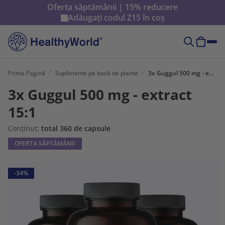
Oferta săptămânii | 15% reducere
Adăugați codul
Z15
în coș
Prima Pagină
Suplimente pe bază de plante
3x Guggul 500 mg - extract 15:1
3x Guggul 500 mg - extract
15:1
Conținut:
total 360 de capsule
OFERTA SĂPTĂMÂNII
-34%