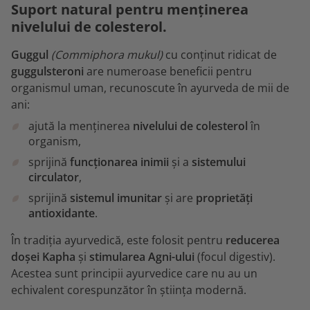
Suport natural pentru menținerea
nivelului de colesterol.
Guggul
(Commiphora mukul)
cu conținut ridicat de
guggulsteroni
are numeroase beneficii pentru
organismul uman, recunoscute în ayurveda de mii de
ani:
ajută la menținerea
nivelului de colesterol
în
organism,
sprijină
funcționarea inimii
și a
sistemului
circulator
,
sprijină
sistemul imunitar
și are
proprietăți
antioxidante
.
În tradiția ayurvedică, este folosit pentru
reducerea
doșei Kapha
și
stimularea Agni-ului
(focul digestiv).
Acestea sunt principii ayurvedice care nu au un
echivalent corespunzător în știința modernă.