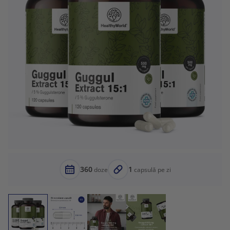
360
1
doze
capsulă pe zi