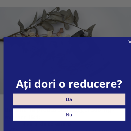
Ați dori o reducere?
Da
Beneficiile produsului Guggul 500 mg -
Nu
extract 15:1:
Nivelul de colesterol