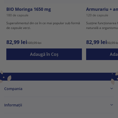
BIO Moringa 1650 mg
Armurariu + a
180 de capsule
120 de capsule
Superalimentul din ce în ce mai popular sub formă
Susține funcționarea f
de capsule verzi.
naturală a organismul
82,99 lei
82,99 lei
109,99 lei
93,99 le
Adaugă în Coş
Ada
Compania
Informaţii