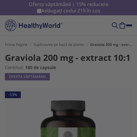
Oferta săptămânii | 15% reducere
Adăugați codul
Z15
în coș
Prima Pagină
Suplimente pe bază de plante
Graviola 200 mg - extract 10:1
Graviola 200 mg - extract 10:1
Conținut:
180 de capsule
OFERTA SĂPTĂMÂNII
-13%