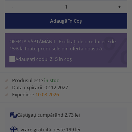
-
+
Adaugă în Coş
OFERTA SĂPTĂMÂNII - Profitați de o reducere de
15% la toate produsele din oferta noastră.
Adăugați codul
Z15
în coș
Produsul este
în stoc
Data expirării:
02.12.2027
Expediere
10.08.2026
Câștigați cumpărând 2,73 lei
Livrare gratuită peste 199 lei