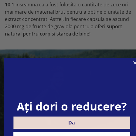
10:1
inseamna ca a fost folosita o cantitate de zece ori
mai mare de material brut pentru a obtine o unitate de
extract concentrat. Astfel, in fiecare capsula se ascund
2000 mg de fructe de graviola pentru a oferi
suport
natural pentru corp si starea de bine!
Ați dori o reducere?
Da