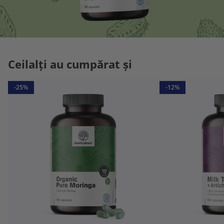
Ceilalți au cumpărat și
-25%
-12%