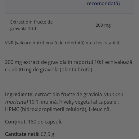
recomandată)
Extract din fructe de
200 mg
graviola 10:1
VNR (valoare nutrițională de referință) nu a fost stabilit.
200 mg extract de graviola în raportul 10:1 echivalează
cu 2000 mg de graviola (plantă brută).
Ingrediente:
extract din fructe de graviola
(Annona
muricata)
10:1, inulină, înveliș vegetal al capsulei:
HPMC (hidroxipropilmetil celuloză), L-leucină.
Conținut:
180 de capsule
Cantitate netă:
67,5 g