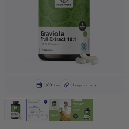
180
1
doze
capsulă pe zi