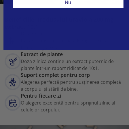
Nu
Beneficiile produsului Graviola 200 mg -
extract 10:1:
Doze mari
Fiecare capsulă conține 200 mg de extract de
fructe de graviola.
Extract de plante
Doza zilnică conține un extract puternic de
plante într-un raport ridicat de 10:1.
Suport complet pentru corp
Alegerea perfectă pentru susținerea completă
a corpului și stării de bine.
Pentru fiecare zi
O alegere excelentă pentru sprijinul zilnic al
celulelor corpului.