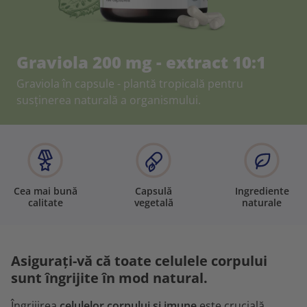
Graviola 200 mg - extract 10:1
Graviola în capsule - plantă tropicală pentru
susținerea naturală a organismului.
Cea mai bună
Capsulă
Ingrediente
calitate
vegetală
naturale
Asigurați-vă că toate celulele corpului
sunt îngrijite în mod natural.
Îngrijirea
celulelor corpului și imune
este crucială