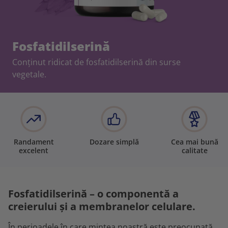
Fosfatidilserină
Conținut ridicat de fosfatidilserină din surse
vegetale.
Randament
Dozare simplă
Cea mai bună
excelent
calitate
Fosfatidilserină – o componentă a
creierului și a membranelor celulare.
În perioadele în care mintea noastră este preocupată