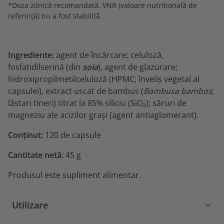
*Doza zilnică recomandată. VNR (valoare nutrițională de
referință) nu a fost stabilită.
Ingrediente:
agent de încărcare: celuloză,
fosfatidilserină (din
soia
), agent de glazurare:
hidroxipropilmetilceluloză (HPMC; înveliș vegetal al
capsulei), extract uscat de bambus (
Bambusa bambos
;
lăstari tineri) titrat la 85% siliciu (SiO₂); săruri de
magneziu ale acizilor grași (agent antiaglomerant).
Conținut:
120 de capsule
Cantitate netă:
45 g
Produsul este supliment alimentar.
Utilizare