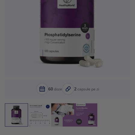
60
2
doze
capsule pe zi