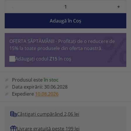
-
+
Adaugă în Coş
OFERTA SĂPTĂMÂNII - Profitați de o reducere de
15% la toate produsele din oferta noastră.
Adăugați codul
Z15
în coș
Produsul este
în stoc
Data expirării:
30.06.2028
Expediere
10.08.2026
Câștigați cumpărând 2,06 lei
Livrare gratuită peste 199 lei