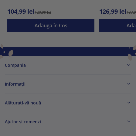
104,99 lei
126,99 lei
120,99 lei
137,9
Adaugă în Coş
Ada
Compania
Informaţii
Alăturați-vă nouă
Ajutor și comenzi