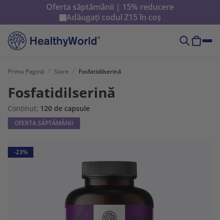
Oferta săptămânii | 15% reducere
Adăugați codul
Z15
în coș
Prima Pagină
Stare
Fosfatidilserină
Fosfatidilserină
Conținut:
120 de capsule
OFERTA SĂPTĂMÂNII
-23%