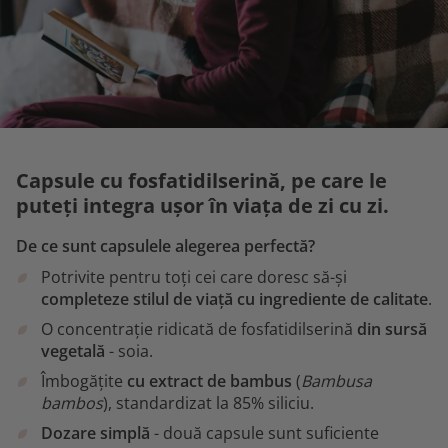
Capsule cu fosfatidilserină, pe care le
puteți integra ușor în viața de zi cu zi.
De ce sunt capsulele alegerea perfectă?
Potrivite pentru toți cei care doresc să-și
completeze stilul de viață cu ingrediente de calitate
.
O concentrație ridicată de fosfatidilserină
din sursă
vegetală
- soia.
Îmbogățite
cu extract de bambus
(
Bambusa
bambos
), standardizat la 85% siliciu.
Dozare simplă
- două capsule sunt suficiente