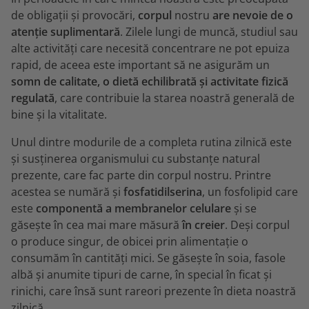
de obligații și provocări,
corpul
nostru
are nevoie de o
atenție suplimentară
. Zilele lungi de muncă, studiul sau
alte activități care necesită concentrare ne pot epuiza
rapid, de aceea este important să ne asigurăm un
somn de calitate, o dietă echilibrată și activitate fizică
regulată
, care contribuie la starea noastră generală de
bine și la vitalitate.
Unul dintre modurile de a completa rutina zilnică este
și susținerea organismului cu substanțe natural
prezente, care fac parte din corpul nostru. Printre
acestea se numără și
fosfatidilserina
, un fosfolipid care
este
componentă a membranelor celulare
și se
găsește în cea mai mare măsură
în creier
. Deși corpul
o produce singur, de obicei prin alimentație o
consumăm în cantități mici. Se găsește în soia, fasole
albă și anumite tipuri de carne, în special în ficat și
rinichi, care însă sunt rareori prezente în dieta noastră
zilnică.