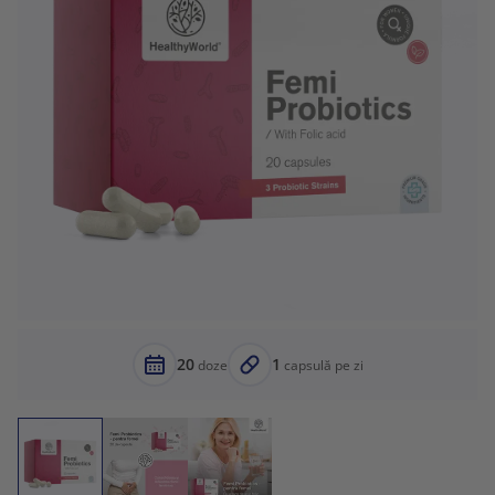
20
1
doze
capsulă pe zi