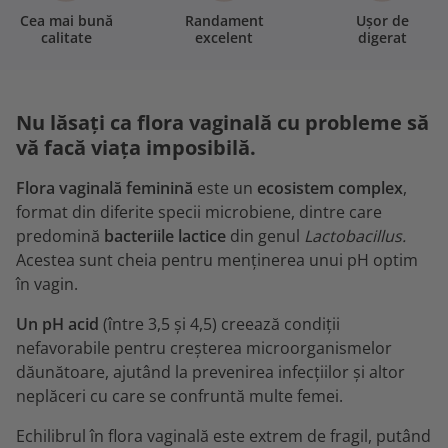
Cea mai bună
Randament
Ușor de
calitate
excelent
digerat
Nu lăsați ca flora vaginală cu probleme să
vă facă viața imposibilă.
Flora vaginală feminină
este un
ecosistem complex
,
format din diferite specii microbiene, dintre care
predomină
bacteriile lactice
din genul
Lactobacillus.
Acestea sunt cheia pentru menținerea unui pH optim
în vagin.
Un pH acid
(între 3,5 și 4,5) creează condiții
nefavorabile pentru creșterea microorganismelor
dăunătoare, ajutând la prevenirea infecțiilor și altor
neplăceri cu care se confruntă multe femei.
Echilibrul în flora vaginală este extrem de fragil, putând