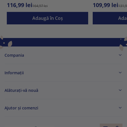
116,99 lei
109,99 lei
164,97 lei
131,9
Adaugă în Coş
Ada
Compania
Informaţii
Alăturați-vă nouă
Ajutor și comenzi