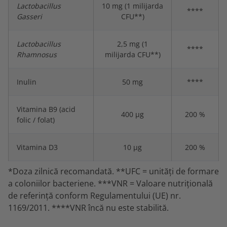
Lactobacillus
10 mg (1 milijarda
****
Gasseri
CFU**)
Lactobacillus
2,5 mg (1
****
Rhamnosus
milijarda CFU**)
Inulin
50 mg
****
Vitamina B9 (acid
400 µg
200 %
folic / folat)
Vitamina D3
10 µg
200 %
*Doza zilnică recomandată. **UFC = unități de formare
a coloniilor bacteriene. ***VNR = Valoare nutrițională
de referință conform Regulamentului (UE) nr.
1169/2011. ****VNR încă nu este stabilită.