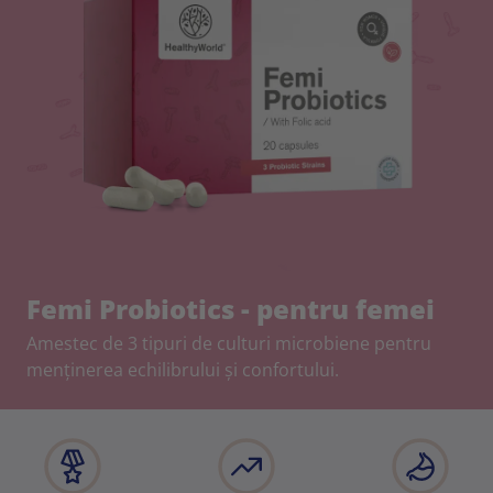
Femi Probiotics - pentru femei
Amestec de 3 tipuri de culturi microbiene pentru
menținerea echilibrului și confortului.