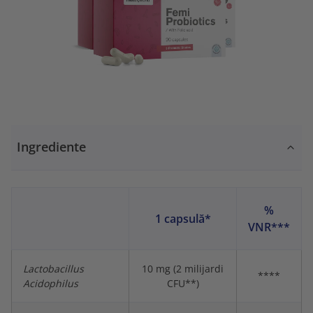
Ingrediente
%
1 capsulă*
VNR***
Lactobacillus
10 mg (2 milijardi
****
Acidophilus
CFU**)