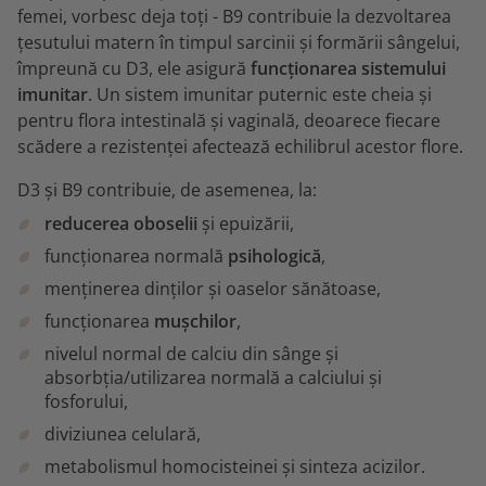
femei, vorbesc deja toți - B9 contribuie la dezvoltarea
țesutului matern în timpul sarcinii și formării sângelui,
împreună cu D3, ele asigură
funcționarea sistemului
imunitar
. Un sistem imunitar puternic este cheia și
pentru flora intestinală și vaginală, deoarece fiecare
scădere a rezistenței afectează echilibrul acestor flore.
D3 și B9 contribuie, de asemenea, la:
reducerea oboselii
și epuizării,
funcționarea normală
psihologică
,
menținerea dinților și oaselor sănătoase,
funcționarea
mușchilor
,
nivelul normal de calciu din sânge și
absorbția/utilizarea normală a calciului și
fosforului,
diviziunea celulară,
metabolismul homocisteinei și sinteza acizilor.