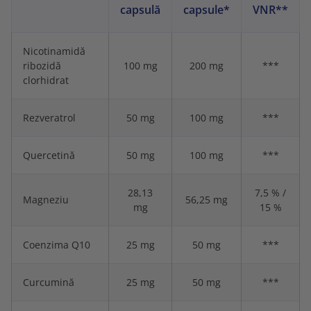
capsulă
capsule*
VNR**
Nicotinamidă
ribozidă
100 mg
200 mg
***
clorhidrat
Rezveratrol
50 mg
100 mg
***
Quercetină
50 mg
100 mg
***
28,13
7,5 % /
Magneziu
56,25 mg
mg
15 %
Coenzima Q10
25 mg
50 mg
***
Curcumină
25 mg
50 mg
***