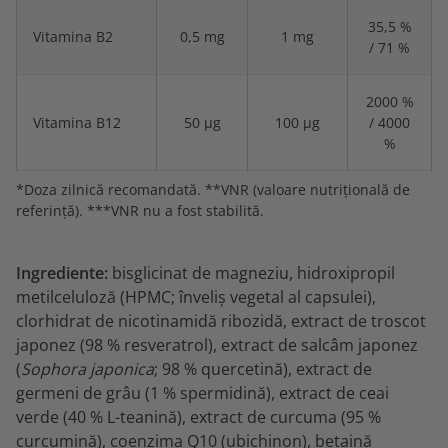
35,5 %
Vitamina B2
0,5 mg
1 mg
/ 71 %
2000 %
Vitamina B12
50 µg
100 µg
/ 4000
%
*Doza zilnică recomandată. **VNR (valoare nutrițională de
referință). ***VNR nu a fost stabilită.
Ingrediente:
bisglicinat de magneziu, hidroxipropil
metilceluloză (HPMC; înveliș vegetal al capsulei),
clorhidrat de nicotinamidă ribozidă, extract de troscot
japonez (98 % resveratrol), extract de salcâm japonez
(
Sophora japonica
; 98 % quercetină), extract de
germeni de grâu (1 % spermidină), extract de ceai
verde (40 % L-teanină), extract de curcuma (95 %
curcumină), coenzima Q10 (ubichinon), betaină