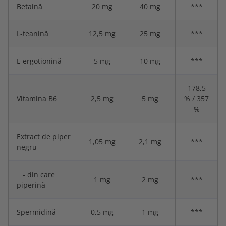
Betaină
20 mg
40 mg
***
L-teanină
12,5 mg
25 mg
***
L-ergotionină
5 mg
10 mg
***
178,5
Vitamina B6
2,5 mg
5 mg
% / 357
%
Extract de piper
1,05 mg
2,1 mg
***
negru
- din care
1 mg
2 mg
***
piperină
Spermidină
0,5 mg
1 mg
***