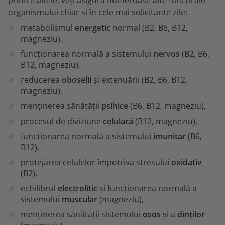
printre altele, veți asigura numeroase alte funcții ale
organismului chiar și în cele mai solicitante zile:
metabolismul
energetic
normal (B2, B6, B12,
magneziu),
funcționarea normală a sistemului
nervos
(B2, B6,
B12, magneziu),
reducerea
oboselii
și extenuării (B2, B6, B12,
magneziu),
menținerea sănătății
psihice
(B6, B12, magneziu),
procesul de diviziune
celulară
(B12, magneziu),
funcționarea normală a sistemului
imunitar
(B6,
B12),
protejarea celulelor împotriva stresului
oxidativ
(B2),
echilibrul
electrolitic
și funcționarea normală a
sistemului
muscular
(magneziu),
menținerea sănătății sistemului
osos
și a
dinților