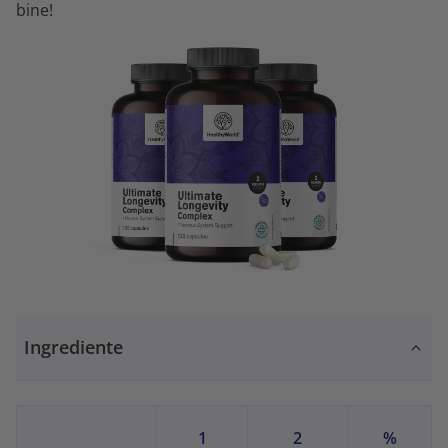
bine!
Ingrediente
1
2
%