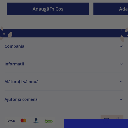
Adaugă în Coş
Ada
Compania
Informaţii
Alăturați-vă nouă
Ajutor și comenzi