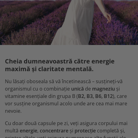
Cheia dumneavoastră către energie
maximă și claritate mentală.
Nu lăsați oboseala să vă încetinească – susțineți-vă
organismul cu o combinație
unică
de
magneziu
și
vitamine esențiale din grupa B (
B2, B3, B6, B12
), care
vor susține organismul acolo unde are cea mai mare
nevoie.
Cu doar două capsule pe zi, veți asigura corpului mai
multă
energie
,
concentrare
și
protecție
completă și,