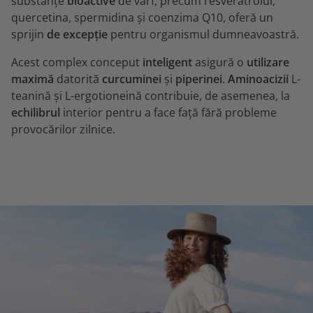
substanțe
bioactive
de vârf, precum resveratrolul,
quercetina, spermidina și coenzima Q10, oferă un
sprijin
de excepție
pentru organismul dumneavoastră.
Acest complex conceput
inteligent
asigură o
utilizare
maximă
datorită
curcuminei
și
piperinei
.
Aminoacizii
L-
teanină și L-ergotioneină contribuie, de asemenea, la
echilibrul
interior pentru a face față fără probleme
provocărilor zilnice.