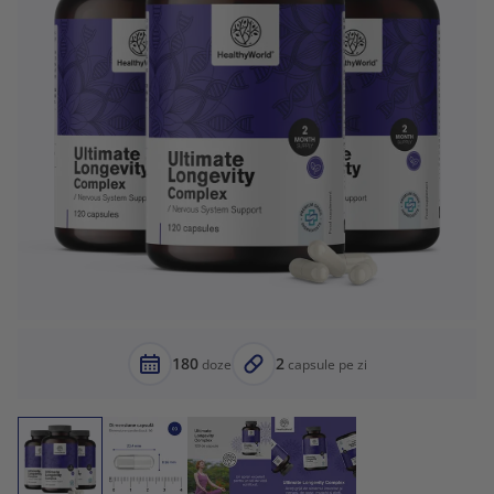
180
2
doze
capsule pe zi