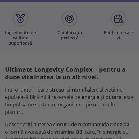
Ingrediente de
Combinația
Pentru fiecare
calitate
perfectă
zi
superioară
Ultimate Longevity Complex – pentru a
duce vitalitatea la un alt nivel.
Într-o lume în care
stresul
și
ritmul alert
al vieții ne
epuizează fără milă rezervele de
energie
și
putere
, este
timpul să ne susținem organismul pe mai multe
planuri.
Descoperiți puterea
clorurii de nicotinamidă ribozidă
,
o formă avansată de
vitamina B3
, care, în
sinergie
cu