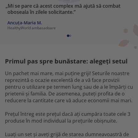
„Mi se pare că acest complex mă ajută să combat
oboseala în zilele solicitante.”
Ancuța-Maria M.
HealthyWorld ambasadoare
Primul pas spre bunăstare: alegeți setul
Un pachet mai mare, mai puține griji! Seturile noastre
reprezintă o ocazie excelentă de a vă face provizii
pentru o utilizare pe termen lung sau de a le împărți cu
prietenii și familia. De asemenea, puteți profita de o
reducere la cantitate care vă aduce economii mai mari.
Prețul întreg este prețul dacă ați cumpăra toate cele 3
produse în mod individual la prețurile obișnuite.
Luați un set și aveți grijă de starea dumneavoastră de