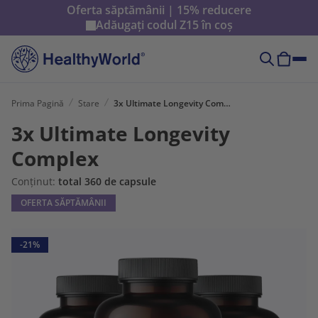
Oferta săptămânii | 15% reducere
Adăugați codul
Z15
în coș
Prima Pagină
Stare
3x Ultimate Longevity Complex
3x Ultimate Longevity
Complex
Conținut:
total 360 de capsule
OFERTA SĂPTĂMÂNII
-21%