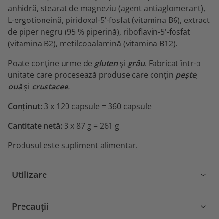
anhidră, stearat de magneziu (agent antiaglomerant),
L-ergotioneină, piridoxal-5'-fosfat (vitamina B6), extract
de piper negru (95 % piperină), riboflavin-5'-fosfat
(vitamina B2), metilcobalamină (vitamina B12).
Poate conține urme de
gluten
și
grâu
. Fabricat într-o
unitate care procesează produse care conțin
pește
,
ouă
și
crustacee
.
Conținut:
3 x 120 capsule = 360 capsule
Cantitate netă:
3 x 87 g = 261 g
Produsul este supliment alimentar.
Utilizare
Precauții