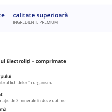
te
calitate superioară
INGREDIENTE PREMIUM
lui Electroliți – comprimate
rpului
librul lichidelor în organism.
at
nație de 3 minerale în doze optime.
imă