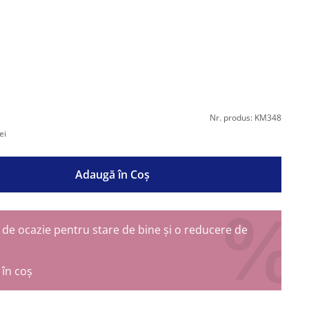
Nr. produs: KM348
ei
Adaugă în Coş
de ocazie pentru stare de bine și o reducere de
în coș