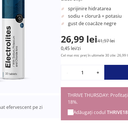
sprijinire hidratarea
sodiu + clorură + potasiu
gust de coacăze negre
26,99 lei
41,97 lei
0,45 lei/zi
Cel mai mic preț în ultimele 30 zile: 26,99 l
-
+
THRIVE THURSDAY: Profitați 
18%.
t efervescent pe zi
Adăugați codul
THRIVE18