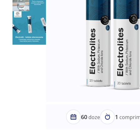
60
1
doze
comprima