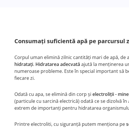
Consumați suficientă apă pe parcursul z
Corpul uman elimină zilnic cantități mari de apă, de 
hidratați
.
Hidratarea adecvată
ajută la menținerea u
numeroase probleme. Este în special important să bem
fiecare zi.
Odată cu apa, se elimină din corp și
electroliții - mine
(particule cu sarcină electrică) odată ce se dizolvă în
extrem de importanți pentru hidratarea organismului ș
Printre electroliti, cu siguranță putem menționa pe
s