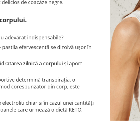
t delicios de coacăze negre.
 corpului.
cu adevărat indispensabile?
- pastila efervescentă se dizolvă ușor în
idratarea zilnică a corpului
și aport
portive determină transpirația, o
în mod corespunzător din corp, este
ectroliti chiar și în cazul unei cantități
soanele care urmează o dietă KETO.