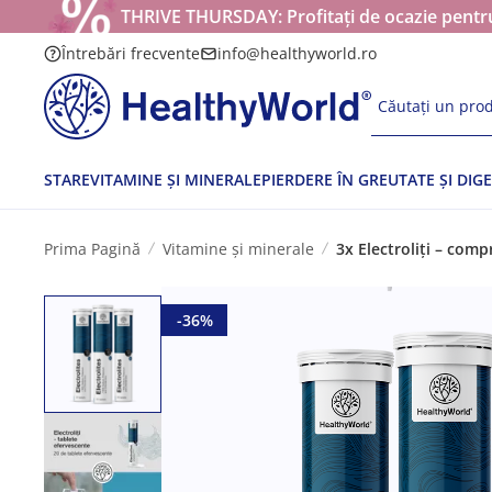
THRIVE THURSDAY: Profitați de ocazie pentru
Întrebări frecvente
info@healthyworld.ro
Căutați un prod
STARE
VITAMINE ȘI MINERALE
PIERDERE ÎN GREUTATE ȘI DIGE
Prima Pagină
Vitamine și minerale
3x Electroliți – com
-36%