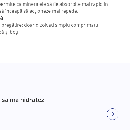
ermite ca mineralele să fie absorbite mai rapid în
 să înceapă să acționeze mai repede.
lă
 pregătire: doar dizolvați simplu comprimatul
ă și beți.
 să mă hidratez