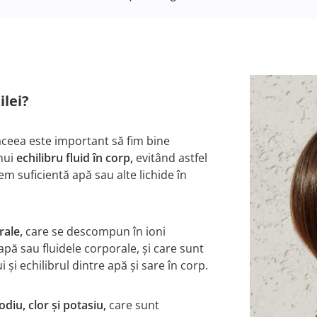
ilei?
aceea este important să fim bine
nui
echilibru fluid în corp,
evitând astfel
 suficientă apă sau alte lichide în
rale,
care se descompun în ioni
 apă sau fluidele corporale, și care sunt
i echilibrul dintre apă și sare în corp.
odiu, clor și potasiu,
care sunt