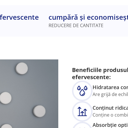
fervescente
cumpără și economiseș
REDUCERE DE CANTITATE
Beneficiile produsu
efervescente:
Hidratarea co
Are grijă de echi
Conținut ridic
Conține o combi
Absorbție opt