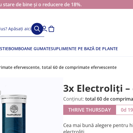
 stare de bine și o reducere de 18%.
us? Apăsați aici
STIE
BOMBOANE GUMATE
SUPLIMENTE PE BAZĂ DE PLANTE
primate efervescente, total 60 de comprimate efervescente
3x Electroliți
Conținut:
total 60 de comprima
THRIVE THURSDAY
0d 1
Cea mai bună alegere pentru hi
electroliți.