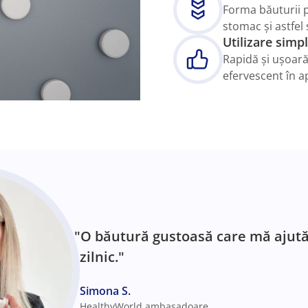
Forma băuturii p
stomac și astfel
Utilizare simp
Rapidă și ușoară
efervescent în ap
"O băutură gustoasă care mă ajută
zilnic."
Simona S.
HealthyWorld ambasadoare