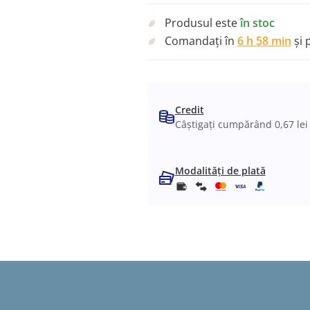
Produsul este
în stoc
Comandați în
6 h 58 min
și 
Credit
Câștigați cumpărând 0,67 lei
Modalități de plată