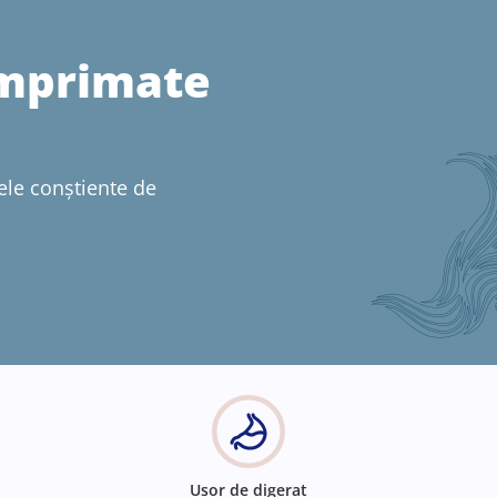
comprimate
ele conștiente de
Ușor de digerat