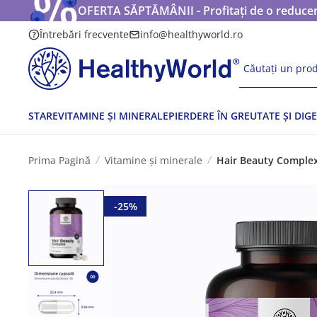
OFERTA SĂPTĂMÂNII - Profitați de o reducere
Întrebări frecvente
info@healthyworld.ro
Căutați un prod
STARE
VITAMINE ȘI MINERALE
PIERDERE ÎN GREUTATE ȘI DIGE
Prima Pagină
Vitamine și minerale
Hair Beauty Complex 
-25%