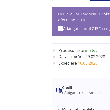
OFERTA SĂPTĂMÂNII - Profita
oferta noastră.
Adăugați codul
Z15
în co
Produsul este
în stoc
Data expirării:
29.02.2028
Expediere
10.08.2026
Credit
Câștigați cumpărând 2,06 lei
Modalități de plată