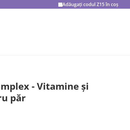
Adăugați codul
Z15
în coș
mplex - Vitamine și
ru păr