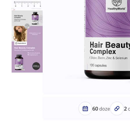
60
2
doze
c