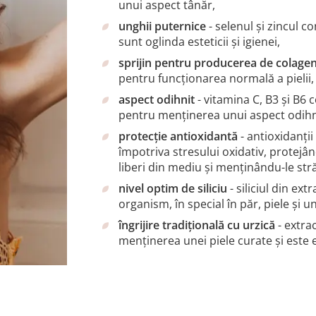
unui aspect tânăr,
unghii puternice
- selenul și zincul 
sunt oglinda esteticii și igienei,
sprijin pentru producerea de colage
pentru funcționarea normală a pielii, e
aspect odihnit
- vitamina C, B3 și B6 
pentru menținerea unui aspect odihni
protecție antioxidantă
- antioxidanți
împotriva stresului oxidativ, protejând
liberi din mediu și menținându-le str
nivel optim de siliciu
- siliciul din ex
organism, în special în păr, piele și un
îngrijire tradițională cu urzică
- extrac
menținerea unei piele curate și este 