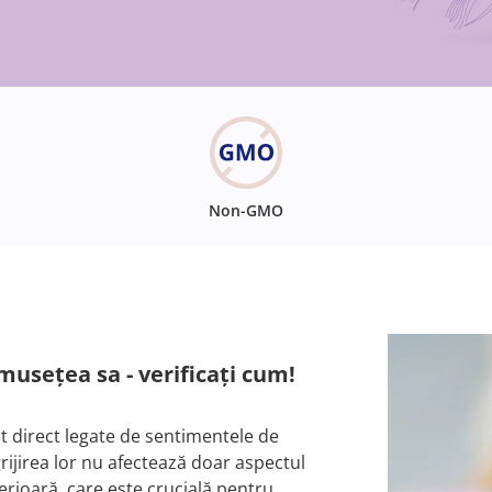
Non-GMO
musețea sa - verificați cum!
 direct legate de sentimentele de
rijirea lor nu afectează doar aspectul
terioară, care este crucială pentru