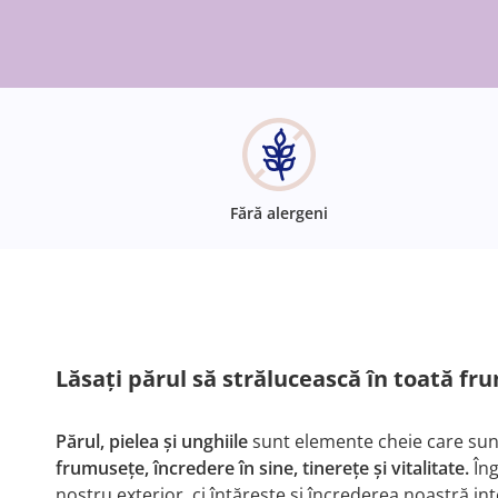
Fără alergeni
Lăsați părul să strălucească în toată fru
Părul, pielea și unghiile
sunt elemente cheie care sunt
frumusețe, încredere în sine, tinerețe și vitalitate.
Îng
nostru exterior, ci întărește și încrederea noastră in