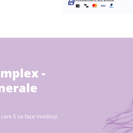
omplex -
nerale
care îi va face invidioși