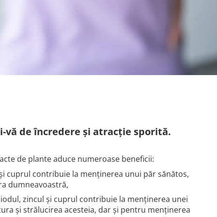
vă de încredere și atracție sporită.
racte de plante aduce numeroase beneficii:
l și cuprul contribuie la menținerea unui păr sănătos,
fura dumneavoastră,
, iodul, zincul și cuprul contribuie la menținerea unei
tura și strălucirea acesteia, dar și pentru menținerea