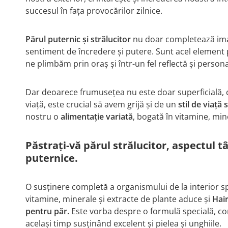
succesul în fața provocărilor zilnice.
Părul puternic și strălucitor
nu doar completează imag
sentiment de încredere și putere. Sunt acel element p
ne plimbăm prin oraș și într-un fel reflectă și person
Dar deoarece frumusețea nu este doar superficială, c
viață, este crucial să avem grijă și de un
stil de viață
nostru o
alimentație variată
, bogată în vitamine, mine
Păstrați-vă părul strălucitor, aspectul tân
puternice.
O susținere completă a organismului de la interior s
vitamine, minerale și extracte de plante aduce și
Hai
pentru păr.
Este vorba despre o formulă specială, con
același timp susținând excelent și pielea și unghiile.