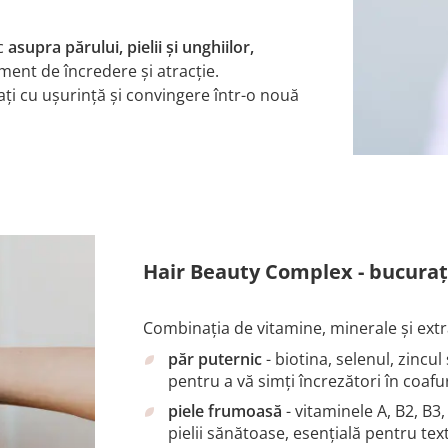
ic
asupra părului, pielii și unghiilor,
ment de încredere și atracție.
trați cu ușurință și convingere într-o nouă
Hair Beauty Complex - bucurați-
Combinația de vitamine, minerale și ext
păr puternic
- biotina, selenul, zincu
pentru a vă simți încrezători în coa
piele frumoasă
- vitaminele A, B2, B3
pielii sănătoase, esențială pentru tex