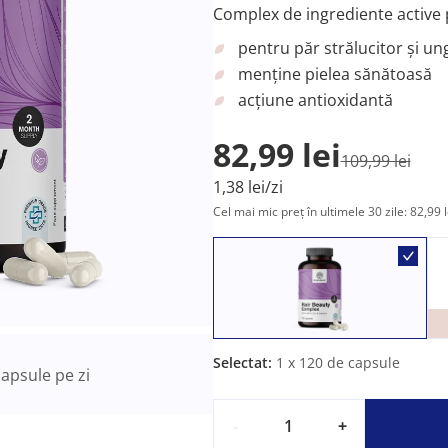
Complex de ingrediente active p
pentru păr strălucitor și un
menține pielea sănătoasă
acțiune antioxidantă
82,99 lei
109,99 lei
1,38 lei/zi
Cel mai mic preț în ultimele 30 zile: 82,99 l
Selectat:
1
x 120 de capsule
apsule pe zi
-
+