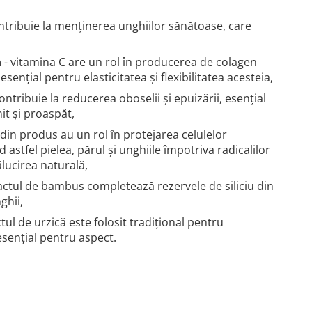
contribuie la menținerea unghiilor sănătoase, care
n
- vitamina C are un rol în producerea de colagen
sențial pentru elasticitatea și flexibilitatea acesteia,
contribuie la reducerea oboselii și epuizării, esențial
t și proaspăt,
i din produs au un rol în protejarea celulelor
 astfel pielea, părul și unghiile împotriva radicalilor
ălucirea naturală,
tractul de bambus completează rezervele de siliciu din
ghii,
tul de urzică este folosit tradițional pentru
esențial pentru aspect.