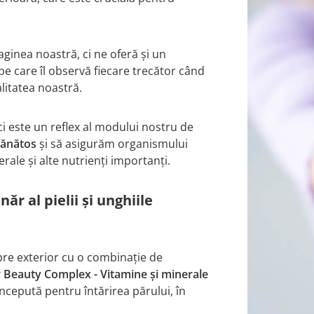
inea noastră, ci ne oferă și un
e care îl observă fiecare trecător când
alitatea noastră.
i este un reflex al modului nostru de
 sănătos
și să asigurăm organismului
rale și alte nutrienți importanți.
ăr al pielii și unghiile
pre exterior cu o combinație de
r Beauty Complex - Vitamine și minerale
cepută pentru întărirea părului, în