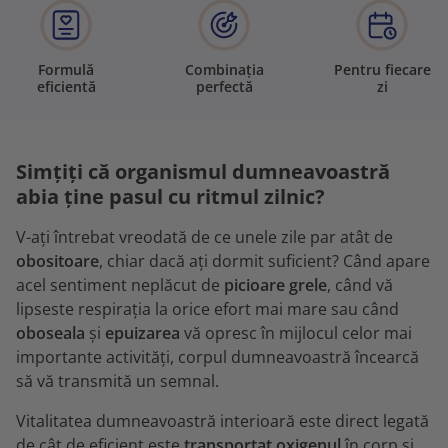
Formulă
Combinația
Pentru fiecare
eficientă
perfectă
zi
Simțiți că organismul dumneavoastră
abia ține pasul cu ritmul zilnic?
V-ați întrebat vreodată de ce unele zile par atât de
obositoare
, chiar dacă ați dormit suficient? Când apare
acel sentiment neplăcut de
picioare grele
, când vă
lipseste respirația la orice efort mai mare sau când
oboseala
și
epuizarea
vă opresc în mijlocul celor mai
importante activități, corpul dumneavoastră încearcă
să vă transmită un semnal.
Vitalitatea dumneavoastră interioară este direct legată
de cât de eficient este
transportat oxigenul
în corp și