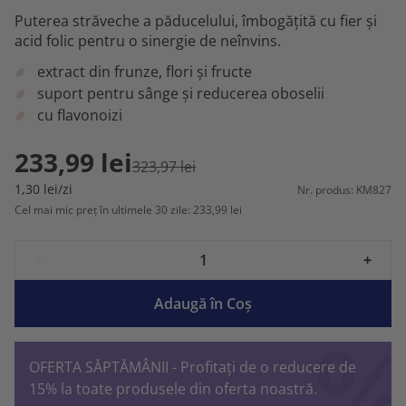
Puterea străveche a păducelului, îmbogățită cu fier și
acid folic pentru o sinergie de neînvins.
extract din frunze, flori și fructe
suport pentru sânge și reducerea oboselii
cu flavonoizi
233,99 lei
323,97 lei
1,30 lei/zi
Nr. produs: KM827
Cel mai mic preț în ultimele 30 zile: 233,99 lei
-
+
Adaugă în Coş
OFERTA SĂPTĂMÂNII - Profitați de o reducere de
15% la toate produsele din oferta noastră.