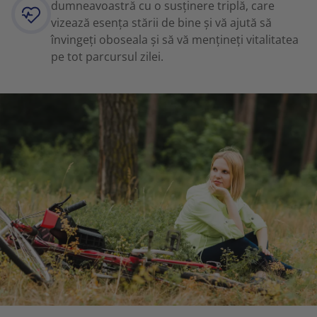
dumneavoastră cu o susținere triplă, care
vizează esența stării de bine și vă ajută să
învingeți oboseala și să vă mențineți vitalitatea
pe tot parcursul zilei.