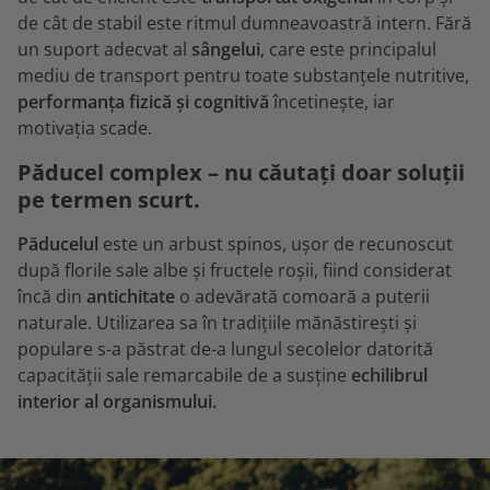
de cât de stabil este ritmul dumneavoastră intern. Fără
un suport adecvat al
sângelui
, care este principalul
mediu de transport pentru toate substanțele nutritive,
performanța fizică și cognitivă
încetinește, iar
motivația scade.
Păducel complex – nu căutați doar soluții
pe termen scurt.
Păducelul
este un arbust spinos, ușor de recunoscut
după florile sale albe și fructele roșii, fiind considerat
încă din
antichitate
o adevărată comoară a puterii
naturale. Utilizarea sa în tradițiile mănăstirești și
populare s-a păstrat de-a lungul secolelor datorită
capacității sale remarcabile de a susține
echilibrul
interior al organismului.