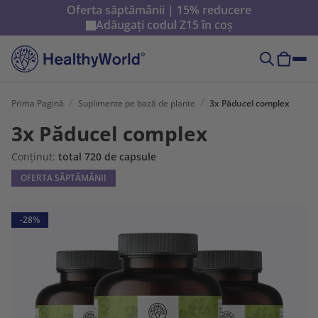
Oferta săptămânii | 15% reducere
Adăugați codul
Z15
în coș
Prima Pagină
Suplimente pe bază de plante
3x Păducel complex
3x Păducel complex
Conținut:
total 720 de capsule
OFERTA SĂPTĂMÂNII
-28%