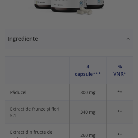
Ingrediente
4
%
capsule***
VNR*
Păducel
800 mg
**
Extract de frunze și flori
340 mg
**
5:1
Extract din fructe de
260 mg
**