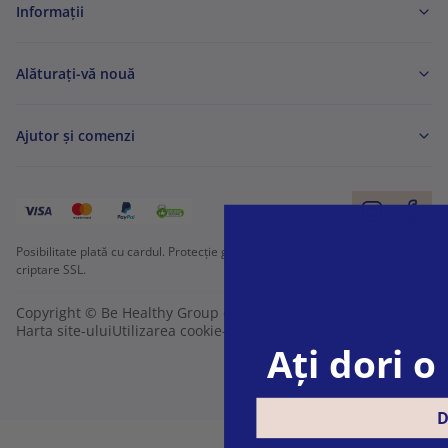
Informaţii
Alăturați-vă nouă
Ajutor și comenzi
Posibilitate plată cu cardul. Protecție garantată a datelor personale prin
criptare SSL.
Copyright © Be Healthy Group d.o.o. 2012 - 2026
Harta site-ului
Utilizarea cookie-urilor
Setări cookie
Ați dori 
D