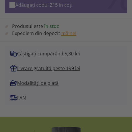
Adăugați codul
Z15
în coș
Produsul este
în stoc
Expediem din depozit
mâine!
Câștigați cumpărând 5,80 lei
Livrare gratuită peste 199 lei
Modalități de plată
FAN