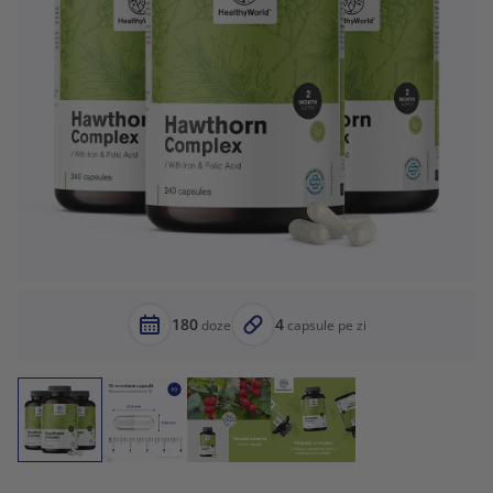
180
4
doze
capsule pe zi