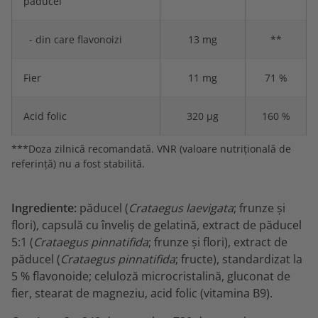
păducel
- din care flavonoizi
13 mg
**
Fier
11 mg
71 %
Acid folic
320 μg
160 %
***Doza zilnică recomandată. VNR (valoare nutrițională de
referință) nu a fost stabilită.
Ingrediente:
păducel (
Crataegus laevigata
; frunze și
flori), capsulă cu înveliș de gelatină, extract de păducel
5:1 (
Crataegus pinnatifida
; frunze și flori), extract de
păducel (
Crataegus pinnatifida
; fructe), standardizat la
5 % flavonoide; celuloză microcristalină, gluconat de
fier, stearat de magneziu, acid folic (vitamina B9).