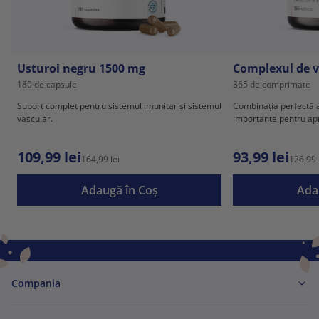
Usturoi negru 1500 mg
Complexul de 
180 de capsule
365 de comprimate
Suport complet pentru sistemul imunitar și sistemul
Combinația perfectă a
vascular.
importante pentru apr
anului.
109,99 lei
93,99 lei
164,99 lei
126,99 
Adaugă în Coş
Ada
Compania