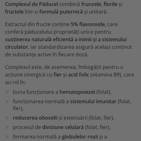
Complexul de Păducel
combină
frunzele
,
florile
și
fructele
într-o
formulă puternică
și unitară.
Extractul din fructe conține
5% flavonoide
, care
conferă păducelului proprietăți unice pentru
susținerea naturală eficientă a inimii și a sistemului
circulator
, iar standardizarea asigură același conținut
de substanțe active în fiecare doză.
Complexul este, de asemenea, îmbogățit pentru o
acțiune sinergică cu
fier
și
acid folic
(vitamina B9), care
au rol în:
buna funcționare a
hematopoiezei
(folat),
funcționarea normală a
sistemului imunitar
(folat,
fier),
reducerea oboselii
și extenuării (folat, fier),
procesul de
diviziune celulară
(folat, fier),
formarea normală a
globulelor roșii
și a