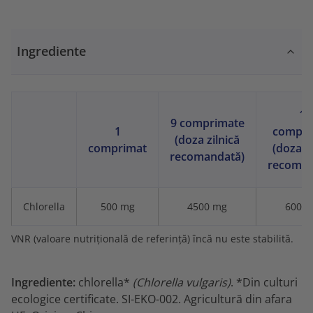
Ingrediente
12
9 comprimate
1
compri
(doza zilnică
comprimat
(doza zi
recomandată)
recoman
Chlorella
500 mg
4500 mg
6000
VNR (valoare nutrițională de referință) încă nu este stabilită.
Ingrediente:
chlorella*
(Chlorella vulgaris)
. *Din culturi
ecologice certificate. SI-EKO-002. Agricultură din afara