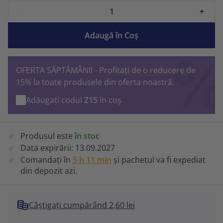
-
+
Adaugă în Coş
OFERTA SĂPTĂMÂNII - Profitați de o reducere de
15% la toate produsele din oferta noastră.
Adăugați codul
Z15
în coș
Produsul este
în stoc
Data expirării:
13.09.2027
Comandați în
5 h 11 min
și pachetul va fi expediat
din depozit azi.
Câștigați cumpărând 2,60 lei