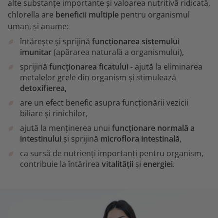
alte substanțe importante și valoarea nutritivă ridicată,
chlorella are
beneficii multiple
pentru organismul
uman, și anume:
întărește și sprijină
funcționarea sistemului
imunitar
(apărarea naturală a organismului),
sprijină
funcționarea ficatului
- ajută la eliminarea
metalelor grele din organism și stimulează
detoxifierea,
are un efect benefic asupra funcționării vezicii
biliare și rinichilor,
ajută la menținerea unui
funcționare normală a
intestinului
și sprijină
microflora intestinală
,
ca sursă de nutrienți importanți pentru organism,
contribuie la întărirea
vitalității
și
energiei
.