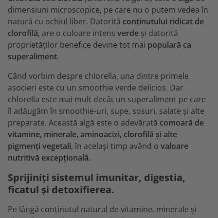
dimensiuni microscopice, pe care nu o putem vedea în
natură cu ochiul liber. Datorită
conținutului ridicat de
clorofilă
, are o culoare intens
verde
și datorită
proprietăților benefice devine tot mai
populară ca
superaliment
.
Când vorbim despre chlorella, una dintre primele
asocieri este cu un smoothie verde delicios. Dar
chlorella este mai mult decât un superaliment pe care
îl adăugăm în smoothie-uri, supe, sosuri, salate și alte
preparate. Această algă este o adevărată
comoară de
vitamine, minerale, aminoacizi, clorofilă și alte
pigmenți vegetali
, în același timp având o
valoare
nutritivă excepțională.
Sprijiniți sistemul imunitar, digestia,
ficatul și detoxifierea.
Pe lângă conținutul natural de vitamine, minerale și