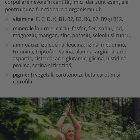
corpul are nevoie în cantități mici, dar sunt esențiale
pentru buna funcționare a organismului:
vitamine
: E, C, D, K, B1, B2, B3, B6, B7, B9 și B12,
minerale
în urme: calciu, fosfor, fier, sodiu, iod,
magneziu, mangan, zinc, potasiu, seleniu și cupru,
aminoacizi
: izoleucină, leucină, lizină, metionină,
treonină, triptofan, valină, alanină, arginină, acid
aspartic, cisteină, acid glutamic, glicină, histidină,
prolina, serină și tirozină,
pigmenți
vegetali: carotenoizi, beta-caroten și
clorofilă
.