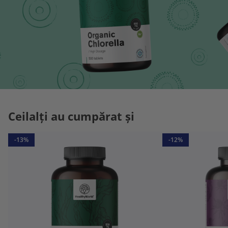
Ceilalți au cumpărat și
-13%
-12%