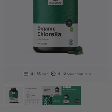
41–55
9–12
doze
comprimate pe zi