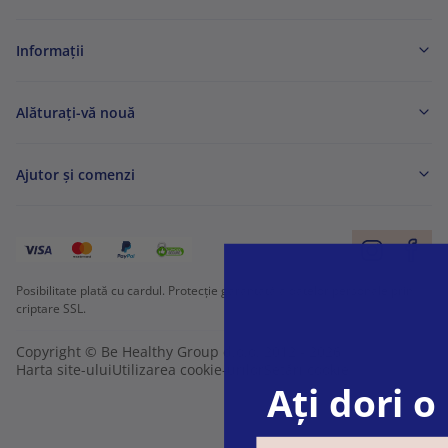
Informaţii
Alăturați-vă nouă
Ajutor și comenzi
Posibilitate plată cu cardul. Protecție garantată a datelor personale prin
criptare SSL.
Copyright © Be Healthy Group d.o.o. 2012 - 2026
Harta site-ului
Utilizarea cookie-urilor
Setări cookie
Ați dori 