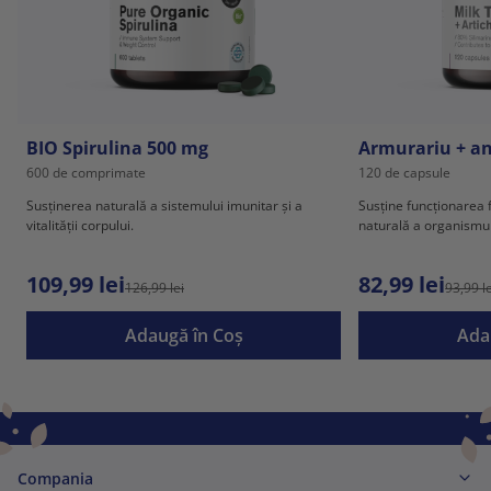
BIO Spirulina 500 mg
Armurariu + a
600 de comprimate
120 de capsule
Susținerea naturală a sistemului imunitar și a
Susține funcționarea f
vitalității corpului.
naturală a organismul
109,99 lei
82,99 lei
126,99 lei
93,99 le
Adaugă în Coş
Ada
Compania