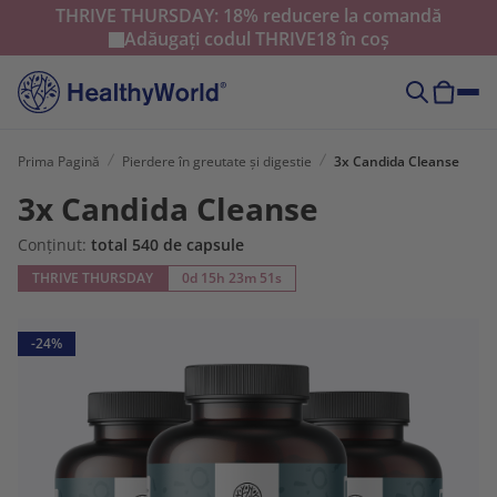
THRIVE THURSDAY: 18% reducere la comandă
Adăugați codul
THRIVE18
în coș
Prima Pagină
Pierdere în greutate și digestie
3x Candida Cleanse
3x Candida Cleanse
Conținut:
total 540 de capsule
THRIVE THURSDAY
0d 15h 23m 50s
-24%