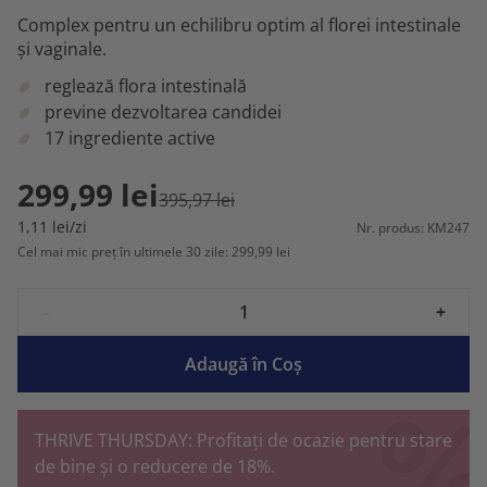
Complex pentru un echilibru optim al florei intestinale
și vaginale.
reglează flora intestinală
previne dezvoltarea candidei
17 ingrediente active
299,99 lei
395,97 lei
1,11 lei/zi
Nr. produs: KM247
Cel mai mic preț în ultimele 30 zile: 299,99 lei
-
+
Adaugă în Coş
THRIVE THURSDAY: Profitați de ocazie pentru stare
de bine și o reducere de 18%.