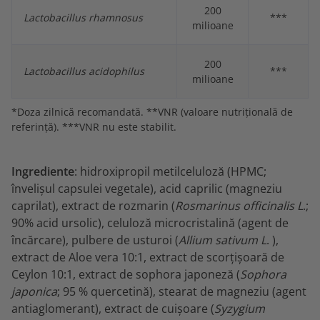
200
Lactobacillus rhamnosus
***
milioane
200
Lactobacillus acidophilus
***
milioane
*Doza zilnică recomandată. **VNR (valoare nutrițională de
referință). ***VNR nu este stabilit.
Ingrediente
: hidroxipropil metilceluloză (HPMC;
învelișul capsulei vegetale), acid caprilic (magneziu
caprilat), extract de rozmarin (
Rosmarinus officinalis L
.;
90% acid ursolic), celuloză microcristalină (agent de
încărcare), pulbere de usturoi (
Allium sativum L
. ),
extract de Aloe vera 10:1, extract de scorțișoară de
Ceylon 10:1, extract de sophora japoneză (
Sophora
japonica
; 95 % quercetină), stearat de magneziu (agent
antiaglomerant), extract de cuișoare (
Syzygium