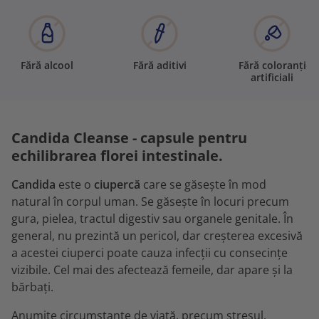
Fără alcool
Fără aditivi
Fără coloranți
artificiali
Candida Cleanse - capsule pentru
echilibrarea florei intestinale.
Candida
este o
ciupercă
care se găsește în mod
natural în corpul uman. Se găsește în locuri precum
gura, pielea, tractul digestiv sau organele genitale. În
general, nu prezintă un pericol, dar creșterea excesivă
a acestei ciuperci poate cauza infecții cu consecințe
vizibile. Cel mai des afectează femeile, dar apare și la
bărbați.
Anumite circumstanțe de viață, precum stresul,