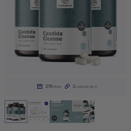
270
2
doze
capsule pe zi