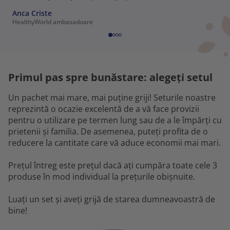
Anca Criste
HealthyWorld ambasadoare
Primul pas spre bunăstare: alegeți setul
Un pachet mai mare, mai puține griji! Seturile noastre
reprezintă o ocazie excelentă de a vă face provizii
pentru o utilizare pe termen lung sau de a le împărți cu
prietenii și familia. De asemenea, puteți profita de o
reducere la cantitate care vă aduce economii mai mari.
Prețul întreg este prețul dacă ați cumpăra toate cele 3
produse în mod individual la prețurile obișnuite.
Luați un set și aveți grijă de starea dumneavoastră de
bine!