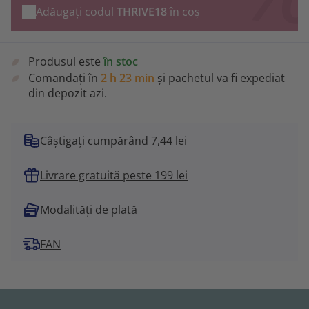
Adăugați codul
THRIVE18
în coș
Produsul este
în stoc
Comandați în
2 h 23 min
și pachetul va fi expediat
din depozit azi.
Câștigați cumpărând 7,44 lei
Livrare gratuită peste 199 lei
Modalități de plată
FAN