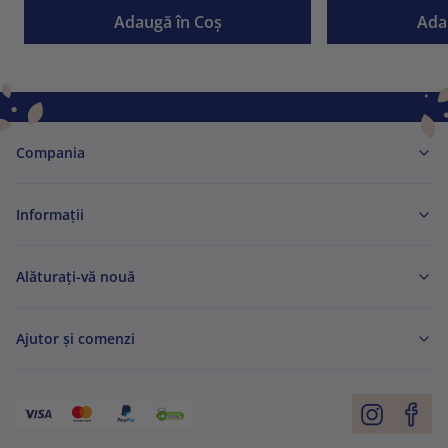
Adaugă în Coş
Ada
Compania
Informaţii
Alăturați-vă nouă
Ajutor și comenzi