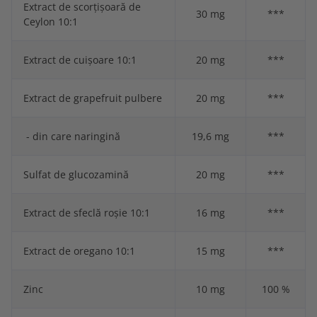
Extract de scorțișoară de
30 mg
***
Ceylon 10:1
Extract de cuișoare 10:1
20 mg
***
Extract de grapefruit pulbere
20 mg
***
- din care naringină
19,6 mg
***
Sulfat de glucozamină
20 mg
***
Extract de sfeclă roșie 10:1
16 mg
***
Extract de oregano 10:1
15 mg
***
Zinc
10 mg
100 %