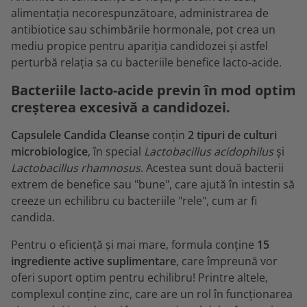
alimentația necorespunzătoare, administrarea de
antibiotice sau schimbările hormonale, pot crea un
mediu propice pentru apariția candidozei și astfel
perturbă relația sa cu bacteriile benefice lacto-acide.
Bacteriile lacto-acide previn în mod optim
creșterea excesivă a candidozei.
Capsulele Candida Cleanse
conțin
2 tipuri de culturi
microbiologice
, în special
Lactobacillus acidophilus
și
Lactobacillus rhamnosus
. Acestea sunt două bacterii
extrem de benefice sau "bune", care ajută în intestin să
creeze un echilibru cu bacteriile "rele", cum ar fi
candida.
Pentru o eficiență și mai mare, formula conține
15
ingrediente active suplimentare
, care împreună vor
oferi suport optim pentru echilibru! Printre altele,
complexul conține zinc, care are un rol în funcționarea