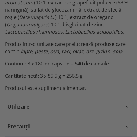
aromaticum
) 10:1, extract de grapefruit pulbere (98 %
naringină), sulfat de glucozamină, extract de sfeclă
roșie (
Beta vulgaris L
. ) 10:1, extract de oregano
(
Origanum vulgare
) 10:1, bisglicinat de zinc,
Lactobacillus rhamnosus, Lactobacillus acidophilus
.
Produs într-o unitate care prelucrează produse care
conțin
lapte, pește, ouă, raci, ovăz, orz, grâu
și
soia
.
Conținut:
3 x 180 de capsule = 540 de capsule
Cantitate netă:
3 x 85,5 g = 256,5 g
Produsul este supliment alimentar.
Utilizare
Precauții