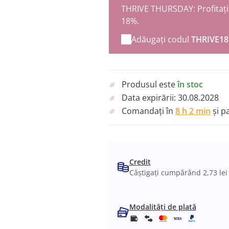
THRIVE THURSDAY: Profitați 
18%.
Adăugați codul
THRIVE18
Produsul este
în stoc
Data expirării:
30.08.2028
Comandați în
8 h 2 min
și pa
Credit
Câștigați cumpărând 2,73 lei
Modalități de plată