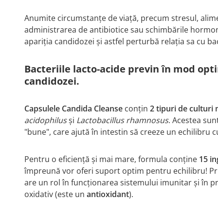
Anumite circumstanțe de viață, precum stresul, ali
administrarea de antibiotice sau schimbările hormo
apariția candidozei și astfel perturbă relația sa cu bac
Bacteriile lacto-acide previn în mod opt
candidozei.
Capsulele Candida Cleanse
conțin
2 tipuri de culturi
acidophilus
și
Lactobacillus rhamnosus
. Acestea sun
"bune", care ajută în intestin să creeze un echilibru cu
Pentru o eficiență și mai mare, formula conține
15 in
împreună vor oferi suport optim pentru echilibru! Pri
are un rol în funcționarea sistemului imunitar și în p
oxidativ (este un
antioxidant
).