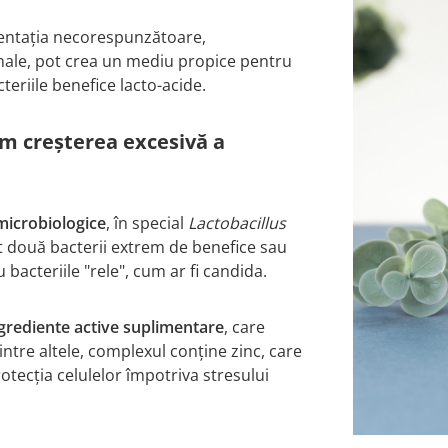
mentația necorespunzătoare,
nale, pot crea un mediu propice pentru
teriile benefice lacto-acide.
im creșterea excesivă a
 microbiologice
, în special
Lactobacillus
t două bacterii extrem de benefice sau
 bacteriile "rele", cum ar fi candida.
grediente active suplimentare
, care
ntre altele, complexul conține zinc, care
rotecția celulelor împotriva stresului