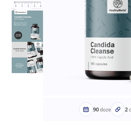
90
2
doze
c