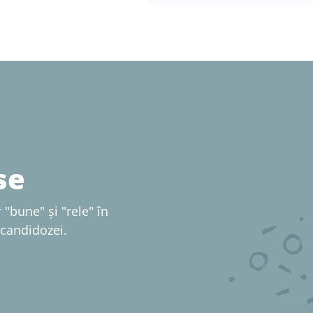
se
 "bune" și "rele" în
 candidozei.