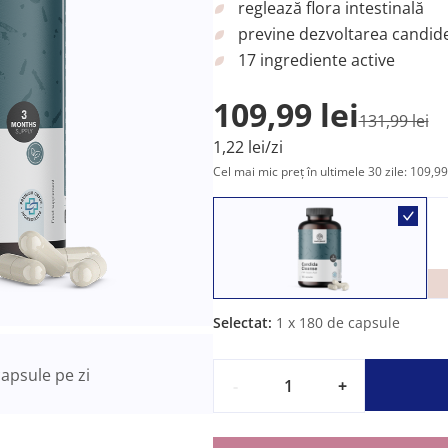
reglează flora intestinală
previne dezvoltarea candide
17 ingrediente active
109,99 lei
131,99 lei
1,22 lei/zi
Cel mai mic preț în ultimele 30 zile: 109,99 
Selectat:
1
x 180 de capsule
apsule pe zi
-
+