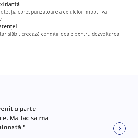
oxidantă
rotecția corespunzătoare a celulelor împotriva
v.
stenței
ar slăbit creează condiții ideale pentru dezvoltarea
enit o parte
ice. Mă fac să mă
alonată."