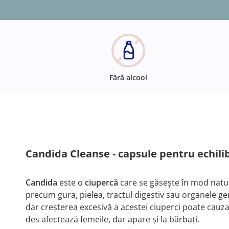
Fără alcool
Candida Cleanse - capsule pentru echilib
Candida
este o
ciupercă
care se găsește în mod natur
precum gura, pielea, tractul digestiv sau organele gen
dar creșterea excesivă a acestei ciuperci poate cauza i
des afectează femeile, dar apare și la bărbați.