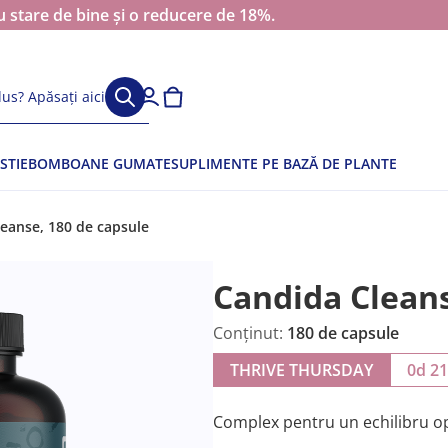
 stare de bine și o reducere de 18%.
us? Apăsați aici
STIE
BOMBOANE GUMATE
SUPLIMENTE PE BAZĂ DE PLANTE
eanse, 180 de capsule
Candida Clean
Conținut:
180 de capsule
THRIVE THURSDAY
0d 2
Complex pentru un echilibru opti