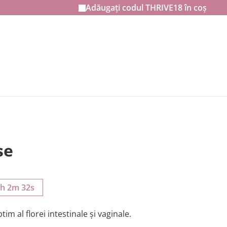
Adăugați codul
THRIVE18
în coș
se
1h 2m 30s
m al florei intestinale și vaginale.