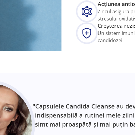
Acțiunea anti
Zincul asigură p
stresului oxidati
Creșterea rezi
Un sistem imunit
candidozei.
"Capsulele Candida Cleanse au dev
indispensabilă a rutinei mele ziln
simt mai proaspătă și mai puțin b