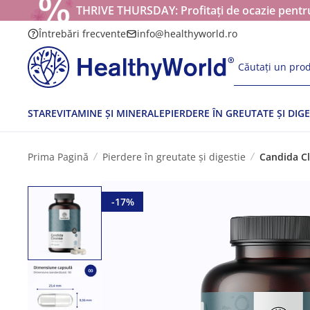
THRIVE THURSDAY: Profitați de ocazie pentru
Întrebări frecvente
info@healthyworld.ro
Căutați un prod
STARE
VITAMINE ȘI MINERALE
PIERDERE ÎN GREUTATE ȘI DIGE
Prima Pagină
Pierdere în greutate și digestie
Candida Cl
-17%