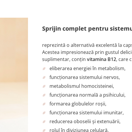
Sprijin complet pentru sistemu
reprezintă o alternativă excelentă la ca
Acestea impresionează prin gustul delicio
suplimentar, conțin
vitamina B12
, care 
eliberarea energiei în metabolism,
funcționarea sistemului nervos,
metabolismul homocisteinei,
funcționarea normală a psihicului,
formarea globulelor roșii,
funcționarea sistemului imunitar,
reducerea oboselii și extenuării,
rolul în diviziunea celulară.