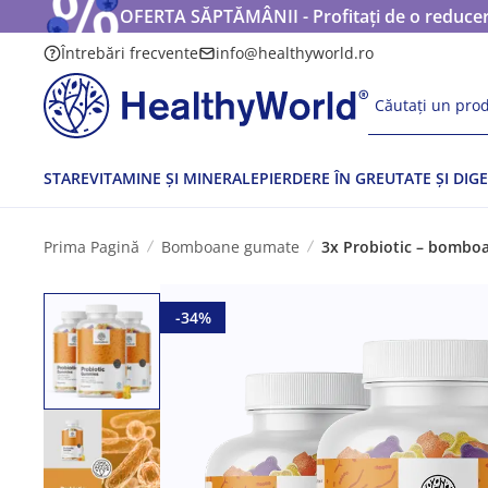
OFERTA SĂPTĂMÂNII - Profitați de o reducere
Întrebări frecvente
info@healthyworld.ro
Căutați un prod
STARE
VITAMINE ȘI MINERALE
PIERDERE ÎN GREUTATE ȘI DIGE
Prima Pagină
Bomboane gumate
3x Probiotic – bomboa
-34%