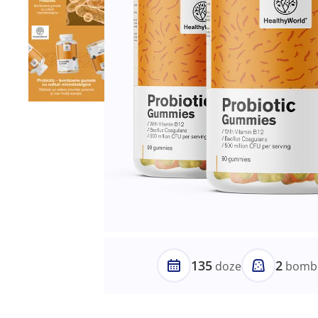
135
2
doze
bombo