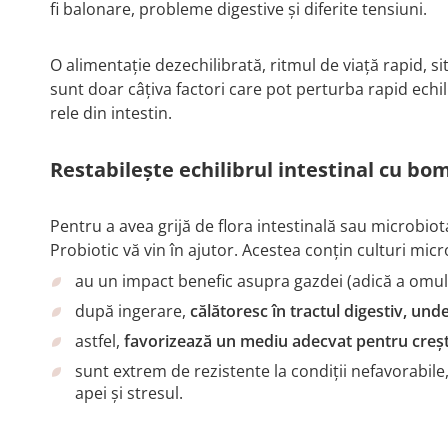
fi balonare, probleme digestive și diferite tensiuni.
O alimentație dezechilibrată, ritmul de viață rapid, si
sunt doar câțiva factori care pot perturba rapid echili
rele din intestin.
Restabilește echilibrul intestinal cu b
Pentru a avea grijă de flora intestinală sau microbi
Probiotic vă vin în ajutor. Acestea conțin culturi mic
au un impact benefic asupra gazdei (adică a omul
după ingerare,
călătoresc în tractul digestiv, und
astfel,
favorizează un mediu adecvat pentru creșt
sunt extrem de rezistente la condiții nefavorabile,
apei și stresul.