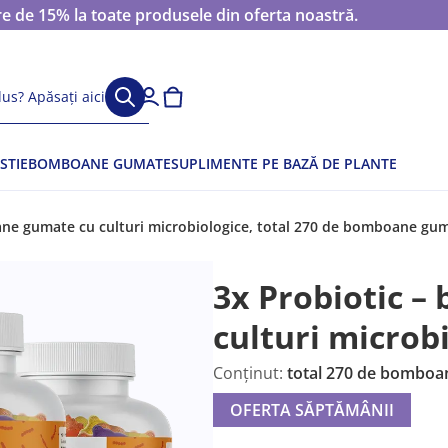
 de 15% la toate produsele din oferta noastră.
us? Apăsați aici
STIE
BOMBOANE GUMATE
SUPLIMENTE PE BAZĂ DE PLANTE
ne gumate cu culturi microbiologice, total 270 de bomboane gu
3x Probiotic 
culturi microb
Conținut:
total 270 de bomboa
OFERTA SĂPTĂMÂNII