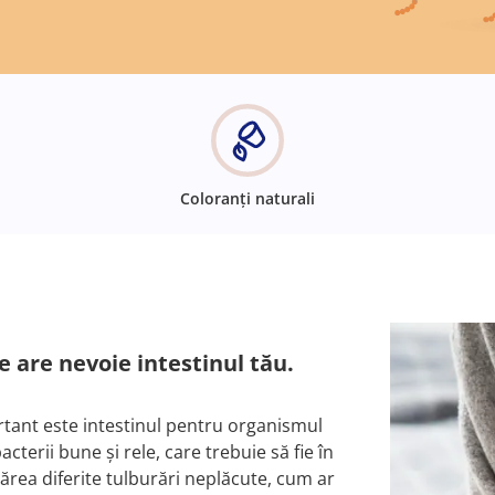
Coloranți naturali
 are nevoie intestinul tău.
portant este intestinul pentru organismul
cterii bune și rele, care trebuie să fie în
părea diferite tulburări neplăcute, cum ar