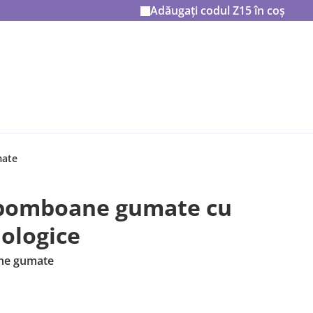
Adăugați codul
Z15
în coș
mate
– bomboane gumate cu
iologice
ne gumate