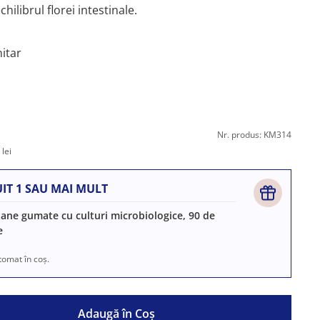
ilibrul florei intestinale.
itar
Nr. produs: KM314
lei
IT 1 SAU MAI MULT
ane gumate cu culturi microbiologice, 90 de
e
omat în coș.
Adaugă în Coş