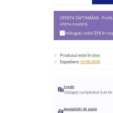
OFERTA SĂPTĂMÂNII - Profita
oferta noastră.
Adăugați codul
Z15
în co
Produsul este
în stoc
Expediere
10.08.2026
Credit
Câștigați cumpărând 5,43 lei
Modalități de plată