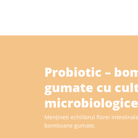
Probiotic – b
gumate cu cult
microbiologic
Mențineți echilibrul florei intestinal
bomboane gumate.