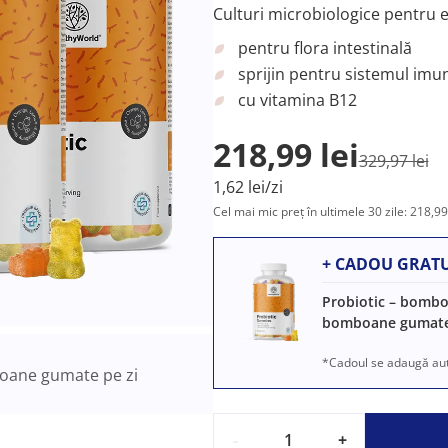
Culturi microbiologice pentru ech
pentru flora intestinală
sprijin pentru sistemul imun
cu vitamina B12
218,99 lei
329,97 lei
1,62 lei/zi
Cel mai mic preț în ultimele 30 zile: 218,99 
+ CADOU GRATU
Probiotic – bombo
bomboane gumat
*Cadoul se adaugă aut
ane gumate pe zi
-
+