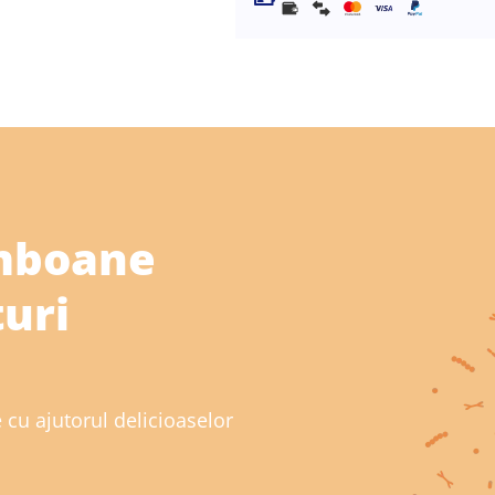
omboane
uri
e
e cu ajutorul delicioaselor