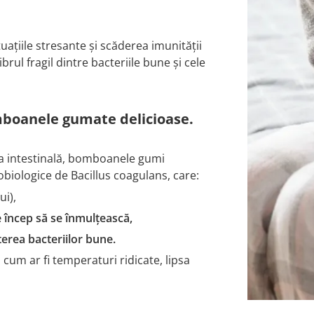
tuațiile stresante și scăderea imunității
brul fragil dintre bacteriile bune și cele
omboanele gumate delicioase.
ota intestinală, bomboanele gumi
robiologice de Bacillus coagulans, care:
ui),
e încep să se înmulțească,
erea bacteriilor bune.
 cum ar fi temperaturi ridicate, lipsa