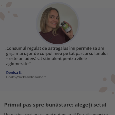
„Consumul regulat de astragalus îmi permite să am
grijă mai ușor de corpul meu pe tot parcursul anului
– este un adevărat stimulent pentru zilele
aglomerate!”
Denisa K.
HealthyWorld ambasadoare
Primul pas spre bunăstare: alegeți setul
Un pachet mai mare, mai puține griji! Seturile noastre