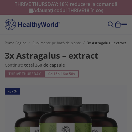
THRIVE THURSDAY: 18% reducere la comandă
Adăugați codul
THRIVE18
în coș
Prima Pagină
Suplimente pe bază de plante
3x Astragalus – extract
3x Astragalus – extract
Conținut:
total 360 de capsule
THRIVE THURSDAY
0d 15h 16m 57s
-37%