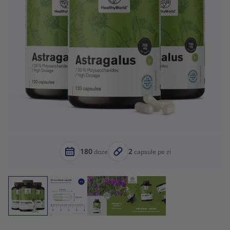
180
2
doze
capsule pe zi