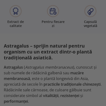
Extract de
Pentru fiecare
Capsulă
calitate
zi
vegetală
Astragalus – sprijin natural pentru
organism cu un extract dintr-o plantă
tradițională asiatică.
Astragalus
(
Astragalus membranaceus
), cunoscut și
sub numele de rădăcină galbenă sau
mazăre
membranoasă
, este o plantă longevivă din Asia,
apreciată de secole în
practicile tradiționale chinezești
.
Rădăcinile sale cărnoase, de culoare gălbuie sunt
considerate simbol al
vitalității
,
rezistenței
și
performanței
.