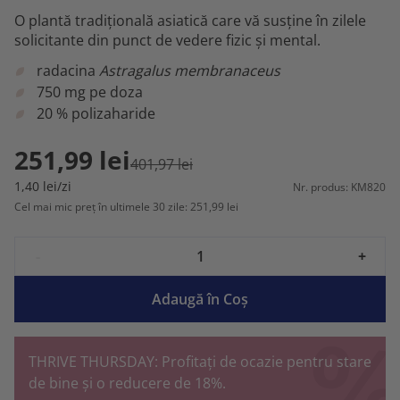
O plantă tradițională asiatică care vă susține în zilele
solicitante din punct de vedere fizic și mental.
radacina
Astragalus membranaceus
750 mg pe doza
20 % polizaharide
251,99 lei
401,97 lei
1,40 lei/zi
Nr. produs: KM820
Cel mai mic preț în ultimele 30 zile: 251,99 lei
-
+
Adaugă în Coş
THRIVE THURSDAY: Profitați de ocazie pentru stare
de bine și o reducere de 18%.