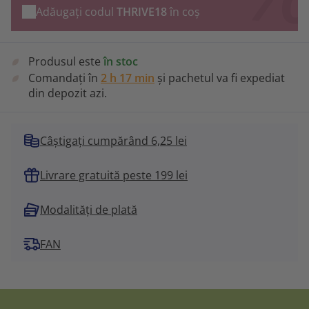
Adăugați codul
THRIVE18
în coș
Produsul este
în stoc
Comandați în
2 h 17 min
și pachetul va fi expediat
din depozit azi.
Câștigați cumpărând 6,25 lei
Livrare gratuită peste 199 lei
Modalități de plată
FAN