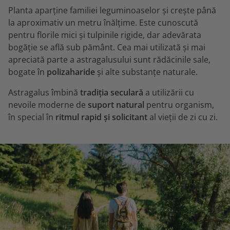
Planta aparține familiei leguminoaselor și crește până
la aproximativ un metru înălțime. Este cunoscută
pentru florile mici și tulpinile rigide, dar adevărata
bogăție se află sub pământ. Cea mai utilizată și mai
apreciată parte a astragalusului sunt rădăcinile sale,
bogate în
polizaharide
și alte substanțe naturale.
Astragalus îmbină
tradiția seculară
a utilizării cu
nevoile moderne de
suport natural
pentru organism,
în special în
ritmul rapid și solicitant
al vieții de zi cu zi.