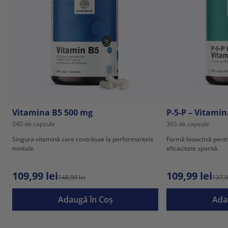
Vitamina B5 500 mg
P-5-P – Vitamin
240 de capsule
365 de capsule
Singura vitamină care contribuie la performanțele
Formă bioactivă pent
mintale.
eficacitate sporită.
109,99 lei
109,99 lei
148,99 lei
137,9
Adaugă în Coş
Ada