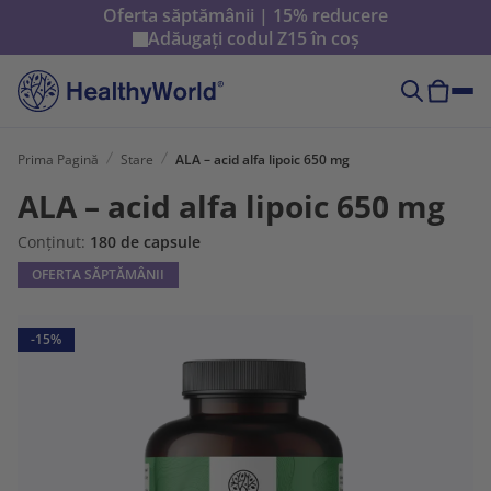
Oferta săptămânii | 15% reducere
Adăugați codul
Z15
în coș
Prima Pagină
Stare
ALA – acid alfa lipoic 650 mg
ALA – acid alfa lipoic 650 mg
Conținut:
180 de capsule
OFERTA SĂPTĂMÂNII
-15%