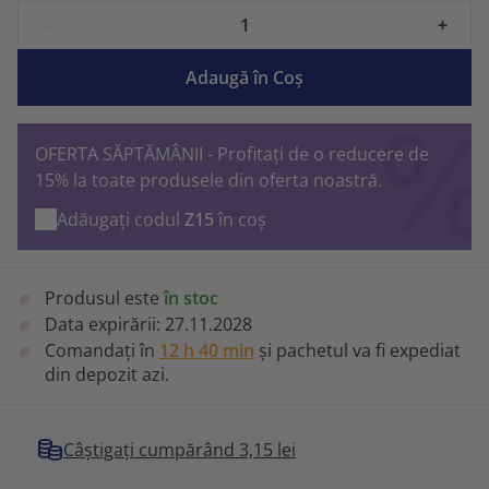
-
+
Adaugă în Coş
OFERTA SĂPTĂMÂNII - Profitați de o reducere de
15% la toate produsele din oferta noastră.
Adăugați codul
Z15
în coș
Produsul este
în stoc
Data expirării:
27.11.2028
Comandați în
12 h 40 min
și pachetul va fi expediat
din depozit azi.
Câștigați cumpărând 3,15 lei