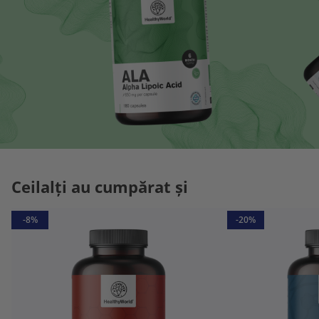
Ceilalți au cumpărat și
-8%
-20%