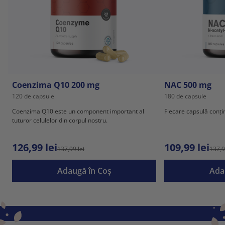
Coenzima Q10 200 mg
NAC 500 mg
120 de capsule
180 de capsule
Coenzima Q10 este un component important al
Fiecare capsulă conț
tuturor celulelor din corpul nostru.
126,99 lei
109,99 lei
137,99 lei
137,9
Adaugă în Coş
Ada