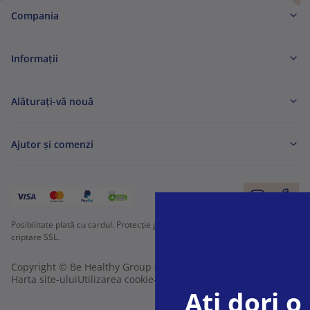
Compania
Informaţii
Alăturați-vă nouă
Ajutor și comenzi
Posibilitate plată cu cardul. Protecție garantată a datelor personale prin
criptare SSL.
Copyright © Be Healthy Group d.o.o. 2012 - 2026
Harta site-ului
Utilizarea cookie-urilor
Setări cookie
Ați dori 