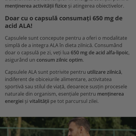
menținerea activității fizice
și atingerea obiectivelor.
Doar cu o capsulă consumați 650 mg de
acid ALA!
Capsulele sunt concepute pentru a oferi o modalitate
simplă de a integra ALA în dieta zilnică. Consumând
doar o capsulă pe zi, veți lua
650 mg de acid alfa-lipoic
,
asigurând un
consum zilnic optim
.
Capsulele ALA sunt potrivite pentru
utilizare zilnică
,
indiferent de obiceiurile alimentare, activitatea
sportivă sau stilul de viață, deoarece susțin procesele
naturale din organism, esențiale pentru
menținerea
energiei
și
vitalității
pe tot parcursul zilei.