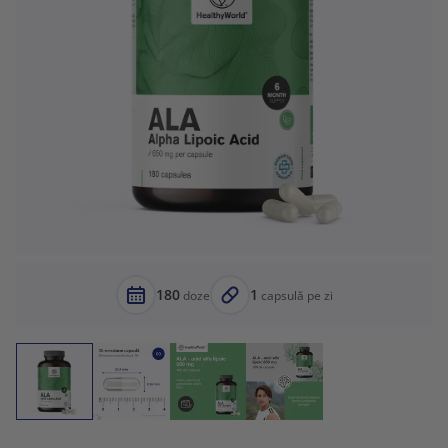
180
1
doze
capsulă pe zi