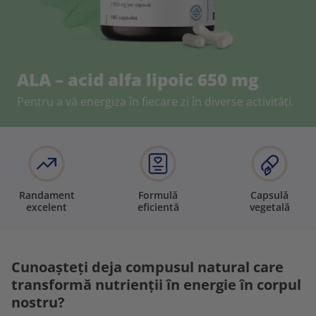
ALA – acid alfa lipoic 650 mg
Pentru a vă energiza în fiecare zi în diverse activități.
Randament
Formulă
Capsulă
excelent
eficientă
vegetală
Cunoașteți deja compusul natural care
transformă nutrienții în energie în corpul
nostru?