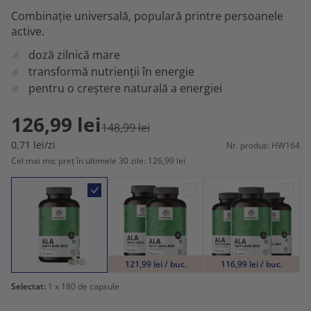
Combinație universală, populară printre persoanele
active.
doză zilnică mare
transformă nutrienții în energie
pentru o creștere naturală a energiei
126,99 lei
148,99 lei
0,71 lei/zi
Nr. produs: HW164
Cel mai mic preț în ultimele 30 zile: 126,99 lei
121,99 lei / buc.
116,99 lei / buc.
Selectat:
1
x 180 de capsule