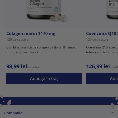
Colagen marin 1170 mg
Coenzima Q10 
120 de capsule
120 de capsule
Combinația unică de colagen de tip I și III pentru
Coenzima Q10 este u
frumusețe din interior.
tuturor celulelor din 
98,99 lei
126,99 lei
115,99 lei
137,9
Adaugă în Coş
Ada
Compania