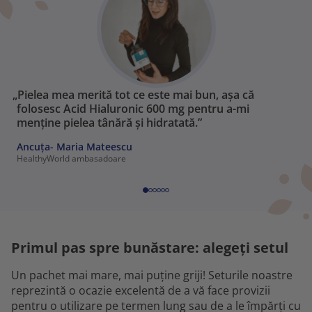
„Pielea mea merită tot ce este mai bun, așa că
folosesc Acid Hialuronic 600 mg pentru a-mi
menține pielea tânără și hidratată.”
Ancuța- Maria Mateescu
HealthyWorld ambasadoare
Primul pas spre bunăstare: alegeți setul
Un pachet mai mare, mai puține griji! Seturile noastre
reprezintă o ocazie excelentă de a vă face provizii
pentru o utilizare pe termen lung sau de a le împărți cu