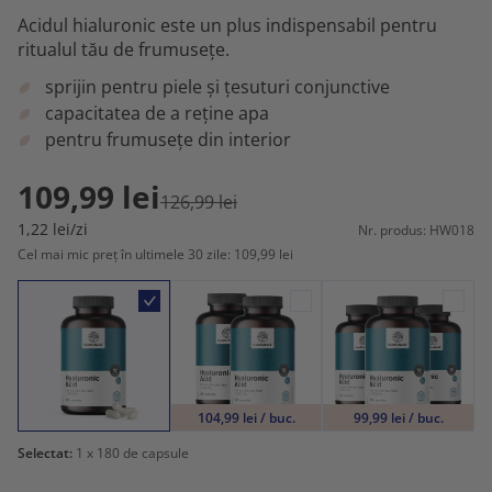
Acidul hialuronic este un plus indispensabil pentru
ritualul tău de frumusețe.
sprijin pentru piele și țesuturi conjunctive
capacitatea de a reține apa
pentru frumusețe din interior
109,99 lei
126,99 lei
1,22 lei/zi
Nr. produs: HW018
Cel mai mic preț în ultimele 30 zile: 109,99 lei
104,99 lei / buc.
99,99 lei / buc.
Selectat:
1
x 180 de capsule