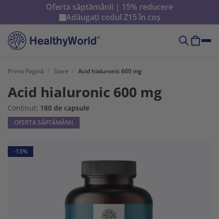
Oferta săptămânii | 15% reducere
Adăugați codul
Z15
în coș
Prima Pagină
Stare
Acid hialuronic 600 mg
Acid hialuronic 600 mg
Conținut:
180 de capsule
OFERTA SĂPTĂMÂNII
-13%