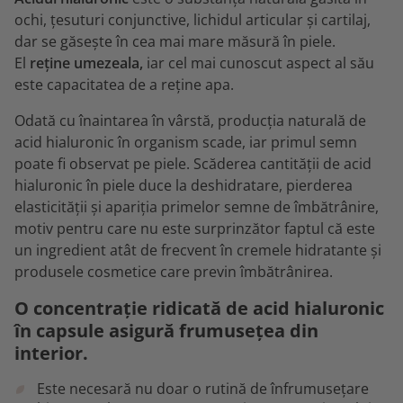
ochi, țesuturi conjunctive, lichidul articular și cartilaj,
dar se găsește în cea mai mare măsură în piele.
El
reține umezeala,
iar cel mai cunoscut aspect al său
este capacitatea de a reține apa.
Odată cu înaintarea în vârstă, producția naturală de
acid hialuronic în organism scade, iar primul semn
poate fi observat pe piele. Scăderea cantității de acid
hialuronic în piele duce la deshidratare, pierderea
elasticității și apariția primelor semne de îmbătrânire,
motiv pentru care nu este surprinzător faptul că este
un ingredient atât de frecvent în cremele hidratante și
produsele cosmetice care previn îmbătrânirea.
O concentrație ridicată de acid hialuronic
în capsule asigură frumusețea din
interior.
Este necesară nu doar o rutină de înfrumusețare