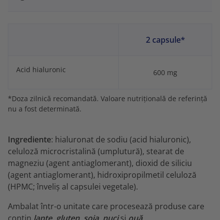
2 capsule*
Acid hialuronic
600 mg
*Doza zilnică recomandată. Valoare nutrițională de referință
nu a fost determinată.
Ingrediente
: hialuronat de sodiu (acid hialuronic),
celuloză microcristalină (umplutură), stearat de
magneziu (agent antiaglomerant), dioxid de siliciu
(agent antiaglomerant), hidroxipropilmetil celuloză
(HPMC; înveliș al capsulei vegetale).
Ambalat într-o unitate care procesează produse care
conțin
lapte, gluten, soia, nuci
și
ouă
.