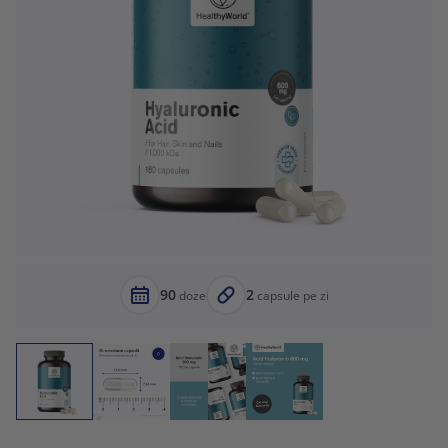
90
2
doze
capsule pe zi