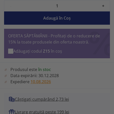
-
+
Adaugă în Coş
OFERTA SĂPTĂMÂNII - Profitați de o reducere de
15% la toate produsele din oferta noastră.
Adăugați codul
Z15
în coș
Produsul este
în stoc
Data expirării:
30.12.2028
Expediere
10.08.2026
Câștigați cumpărând 2,73 lei
Livrare gratuită peste 199 lei