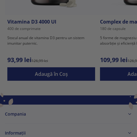
Vitamina D3 4000 UI
Complex de ma
400 de comprimate
180 de capsule
Stocul anual de vitamina D3 pentru un sistem
5 forme de magneziu
imunitar puternic.
absorbție și eficiență 
93,99 lei
109,99 lei
126,99 lei
126,9
Adaugă în Coş
Ada
Compania
Informaţii