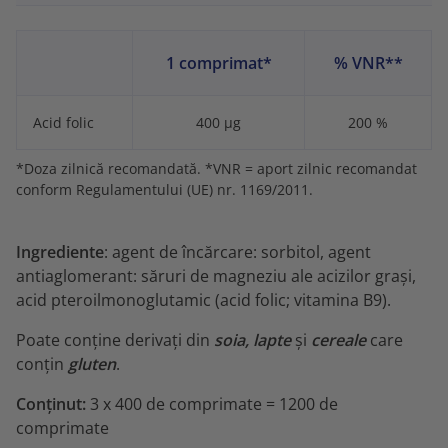
1 comprimat*
% VNR**
Acid folic
400 µg
200 %
*Doza zilnică recomandată. *VNR = aport zilnic recomandat
conform Regulamentului (UE) nr. 1169/2011.
Ingrediente
: agent de încărcare: sorbitol, agent
antiaglomerant: săruri de magneziu ale acizilor grași,
acid pteroilmonoglutamic (acid folic; vitamina B9).
Poate conține derivați ​​din
soia, lapte
și
cereale
care
conțin
gluten
.
Conținut:
3 x 400 de comprimate = 1200 de
comprimate