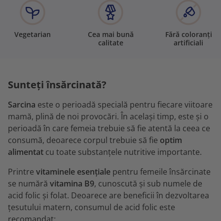
Vegetarian
Cea mai bună
Fără coloranți
calitate
artificiali
Sunteți însărcinată?
Sarcina
este o perioadă specială pentru fiecare viitoare
mamă, plină de noi provocări. În același timp, este și o
perioadă în care femeia trebuie să fie atentă la ceea ce
consumă, deoarece corpul trebuie să fie
optim
alimentat
cu toate substanțele nutritive importante.
Printre
vitaminele esențiale
pentru femeile însărcinate
se numără
vitamina B9
, cunoscută și sub numele de
acid folic și folat. Deoarece are beneficii în dezvoltarea
țesutului matern, consumul de acid folic este
recomandat: