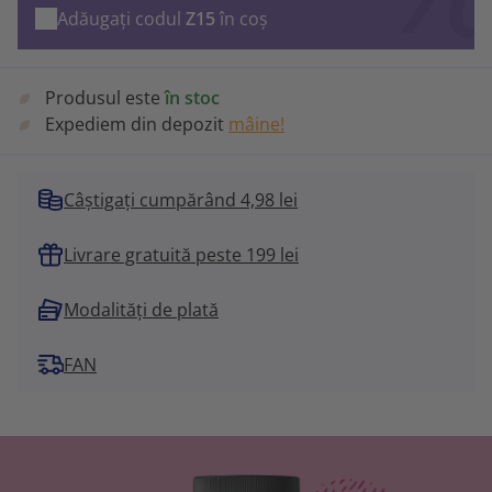
Adăugați codul
Z15
în coș
Produsul este
în stoc
Expediem din depozit
mâine!
Câștigați cumpărând 4,98 lei
Livrare gratuită peste 199 lei
Modalități de plată
FAN