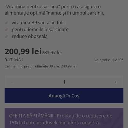
"Vitamina pentru sarcină" pentru a asigura o
alimentație optimă înainte și în timpul sarcinii.
vitamina B9 sau acid folic
pentru femeile însărcinate
reduce oboseala
200,99 lei
281,97 lei
0,17 lei/zi
Nr. produs: KM306
Cel mai mic preț în ultimele 30 zile: 200,99 lei
-
+
Adaugă în Coş
OFERTA SĂPTĂMÂNII - Profitați de o reducere de
15% la toate produsele din oferta noastră.