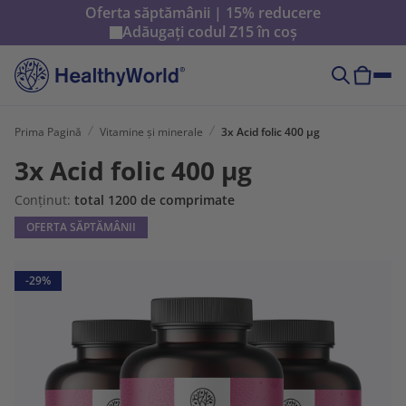
Oferta săptămânii | 15% reducere
Adăugați codul
Z15
în coș
Prima Pagină
Vitamine și minerale
3x Acid folic 400 µg
3x Acid folic 400 µg
Conținut:
total 1200 de comprimate
OFERTA SĂPTĂMÂNII
-29%